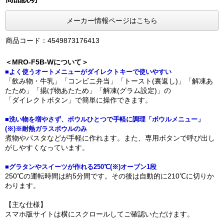
メーカー情報ページはこちら
商品コード：4549873176413
＜MRO-F5B-Wについて＞
■よく使うオートメニューがダイレクトキーで使いやすい
「飲み物・牛乳」「コンビニ弁当」「トースト(裏返し)」「解凍あ
たため」「揚げ物あたため」「解凍(グラム設定)」の
「ダイレクトボタン」で簡単に操作できます。
■洗い物を増やさず、ボウルひとつで手軽に調理「ボウルメニュー」
(※)※耐熱ガラスボウルのみ
煮物やパスタなどが手軽に作れます。また、専用ボタンで呼び出し
がしやすくなっています。
■グラタンやスイーツが作れる250℃(※)オーブン1段
250℃の運転時間は約5分間です。その後は自動的に210℃に切りか
わります。
【主な仕様】
スマホ版サイトは横にスクロールしてご確認いただけます。