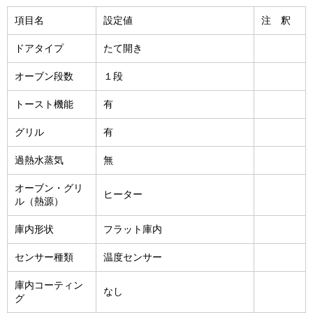
項目名
設定値
注 釈
ドアタイプ
たて開き
オーブン段数
１段
トースト機能
有
グリル
有
過熱水蒸気
無
オーブン・グリ
ヒーター
ル（熱源）
庫内形状
フラット庫内
センサー種類
温度センサー
庫内コーティン
なし
グ