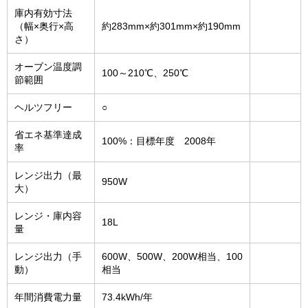
庫内有効寸法
（幅×奥行×高
約283mm×約301mm×約190mm
さ）
オーブン温度調
100～210℃、250℃
節範囲
ヘルツフリー
○
省エネ基準達成
100%：目標年度 2008年
率
レンジ出力（最
950W
大）
レンジ・庫内容
18L
量
レンジ出力（手
600W、500W、200W相当、100
動）
相当
年間消費電力量
73.4kWh/年