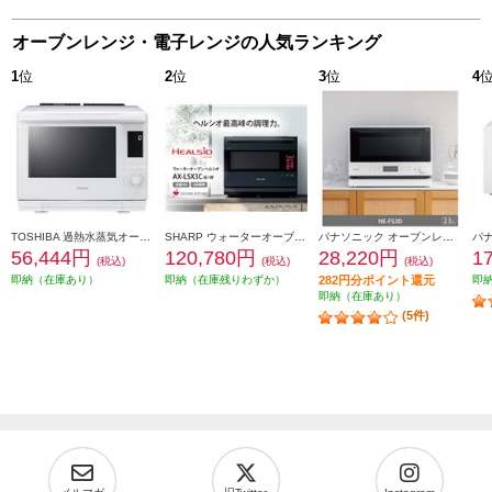
オーブンレンジ・電子レンジの人気ランキング
1
位
2
位
3
位
4
TOSHIBA 過熱水蒸気オーブンレンジ 石窯ドーム[30L/2段調理対応/グランホワイト] ER-D3000B-W
SHARP ウォーターオーブン HEALSIO（ヘルシオ）プレミアムブラック AX-LSX3C-B
パナソニック オーブンレンジ [23L/ホワイト] NE-FS3D-W
56,444円
120,780円
28,220円
1
(税込)
(税込)
(税込)
即納（在庫あり）
即納（在庫残りわずか）
282円分ポイント還元
即
即納（在庫あり）
(5件)