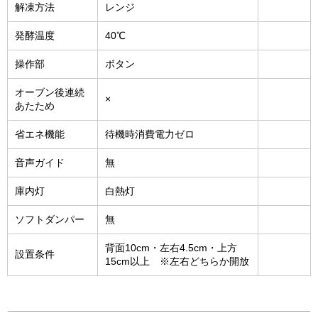
解凍方法
レンジ
発酵温度
40℃
操作部
ボタン
オーブン後連続
×
あたため
省エネ機能
待機時消費電力ゼロ
音声ガイド
無
庫内灯
白熱灯
ソフトダンパー
無
背面10cm・左右4.5cm・上方
設置条件
15cm以上 ※左右どちらか開放