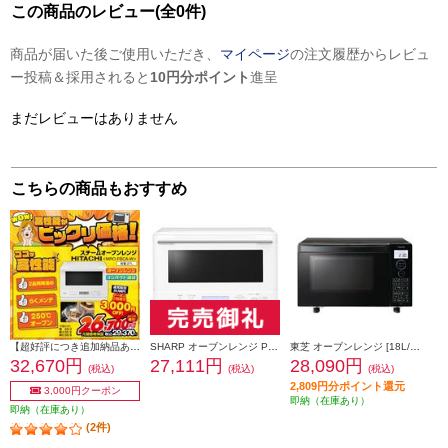
この商品のレビュー(全0件)
商品が届いた後ご使用いただき、
マイページ
の注文履歴からレビュ
ー投稿＆採用されると
10円分ポイント
進呈
まだレビューはありません
こちらの商品もおすすめ
【超好評につき追加納品あり！】 HITACHI スチームオーブンレンジ ヘルシーシェフ 〔27L/縦開き/フラット庫内/ホワイト〕 MRO-F6CA-W
SHARP オーブンレンジ PLAINLY【18L/1段調理/50・60Hz/フラットテーブル/ホワイト】 RE-WF186-W
東芝 オーブンレンジ [18L/ブラック］ ER-40A-K
32,670円
27,111円
28,090円
(税込)
(税込)
(税込)
2,809円分ポイント還元
3,000円クーポン
即納（在庫あり）
即納（在庫あり）
(2件)