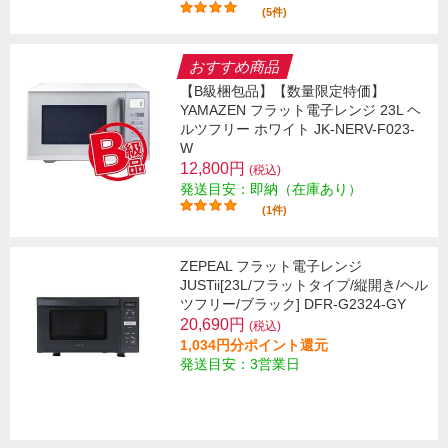
(5件)
おすすめ商品
【B級梱包品】【数量限定特価】
YAMAZEN フラット電子レンジ 23L ヘ
ルツフリー ホワイト JK-NERV-F023-
W
12,800円
(税込)
発送目安：即納（在庫あり）
(1件)
ZEPEAL フラット電子レンジ
JUSTii[23L/フラットタイプ/縦開き/ヘル
ツフリー/ブラック] DFR-G2324-GY
20,690円
(税込)
1,034円分ポイント還元
発送目安：3営業日