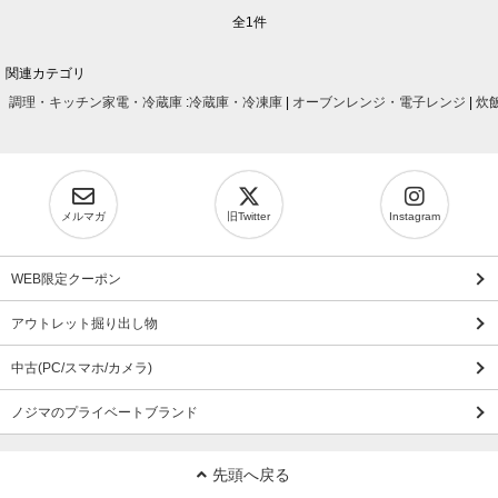
全1件
関連カテゴリ
調理・キッチン家電・冷蔵庫
:
冷蔵庫・冷凍庫
|
オーブンレンジ・電子レンジ
|
炊
メルマガ
旧Twitter
Instagram
WEB限定クーポン
アウトレット掘り出し物
中古(PC/スマホ/カメラ)
ノジマのプライベートブランド
先頭へ戻る