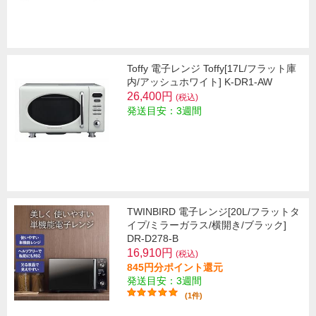
Toffy 電子レンジ Toffy[17L/フラット庫
内/アッシュホワイト] K-DR1-AW
26,400円
(税込)
発送目安：3週間
TWINBIRD 電子レンジ[20L/フラットタ
イプ/ミラーガラス/横開き/ブラック]
DR-D278-B
16,910円
(税込)
845円分ポイント還元
発送目安：3週間
(1件)