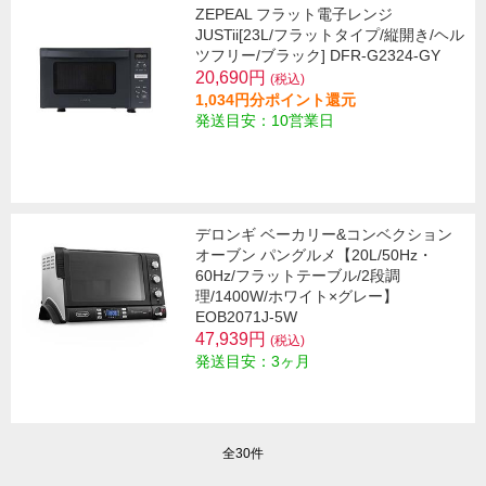
ZEPEAL フラット電子レンジ
JUSTii[23L/フラットタイプ/縦開き/ヘル
ツフリー/ブラック] DFR-G2324-GY
20,690円
(税込)
1,034円分ポイント還元
発送目安：10営業日
デロンギ ベーカリー&コンベクション
オーブン パングルメ【20L/50Hz・
60Hz/フラットテーブル/2段調
理/1400W/ホワイト×グレー】
EOB2071J-5W
47,939円
(税込)
発送目安：3ヶ月
全30件