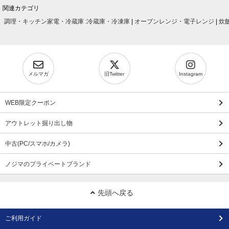
関連カテゴリ
調理・キッチン家電・冷蔵庫
:
冷蔵庫・冷凍庫
|
オーブンレンジ・電子レンジ
|
炊
メルマガ
旧Twitter
Instagram
WEB限定クーポン
アウトレット掘り出し物
中古(PC/スマホ/カメラ)
ノジマのプライベートブランド
先頭へ戻る
ご利用ガイド