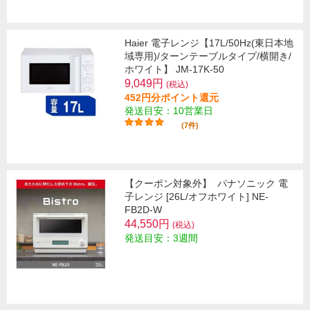
Haier 電子レンジ【17L/50Hz(東日本地
域専用)/ターンテーブルタイプ/横開き/
ホワイト】 JM-17K-50
9,049円
(税込)
452円分ポイント還元
発送目安：10営業日
(7件)
【クーポン対象外】
パナソニック 電
子レンジ [26L/オフホワイト] NE-
FB2D-W
44,550円
(税込)
発送目安：3週間