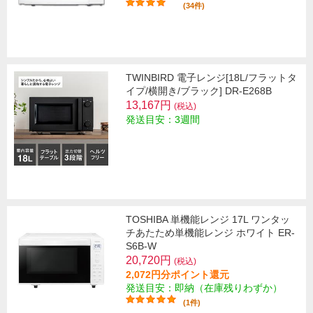
(34件)
TWINBIRD 電子レンジ[18L/フラットタ
イプ/横開き/ブラック] DR-E268B
13,167円
(税込)
発送目安：3週間
TOSHIBA 単機能レンジ 17L ワンタッ
チあたため単機能レンジ ホワイト ER-
S6B-W
20,720円
(税込)
2,072円分ポイント還元
発送目安：即納（在庫残りわずか）
(1件)