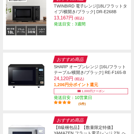
TWINBIRD 電子レンジ[18L/フラットタ
イプ/横開き/ブラック] DR-E268B
13,167円
(税込)
発送目安：3週間
おすすめ商品
SHARP オーブンレンジ [16L/フラット
テーブル/横開き/ブラック] RE-F165-B
24,120円
(税込)
1,206円分ポイント還元
1,000円クーポン
発送目安：10営業日
(5件)
おすすめ商品
【B級梱包品】【数量限定特価】
YAMAZEN フラット電子レンジ 23L ヘ