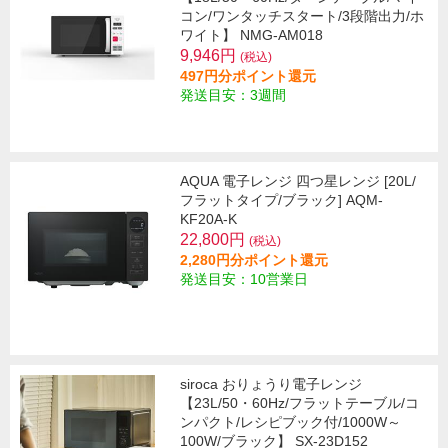
コン/ワンタッチスタート/3段階出力/ホ
ワイト】 NMG-AM018
9,946円
(税込)
497円分ポイント還元
発送目安：3週間
AQUA 電子レンジ 四つ星レンジ [20L/
フラットタイプ/ブラック] AQM-
KF20A-K
22,800円
(税込)
2,280円分ポイント還元
発送目安：10営業日
siroca おりょうり電子レンジ
【23L/50・60Hz/フラットテーブル/コ
ンパクト/レシピブック付/1000W～
100W/ブラック】 SX-23D152