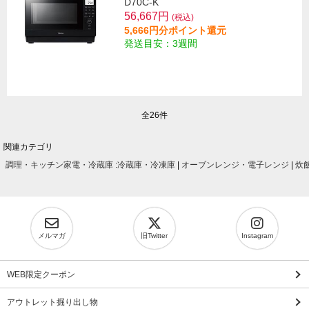
D70C-K
56,667円
(税込)
5,666円分ポイント還元
発送目安：3週間
全26件
関連カテゴリ
調理・キッチン家電・冷蔵庫
:
冷蔵庫・冷凍庫
|
オーブンレンジ・電子レンジ
|
炊
メルマガ
旧Twitter
Instagram
WEB限定クーポン
アウトレット掘り出し物