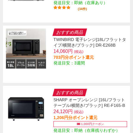
発送目安：即納（在庫あり）
(34件)
おすすめ商品
TWINBIRD 電子レンジ[18L/フラットタ
イプ/横開き/ブラック] DR-E268B
14,060円
(税込)
703円分ポイント還元
発送目安：3週間
おすすめ商品
SHARP オーブンレンジ [16L/フラット
テーブル/横開き/ブラック] RE-F165-B
24,120円
(税込)
1,206円分ポイント還元
1,000円クーポン
発送目安：即納（在庫残りわずか）