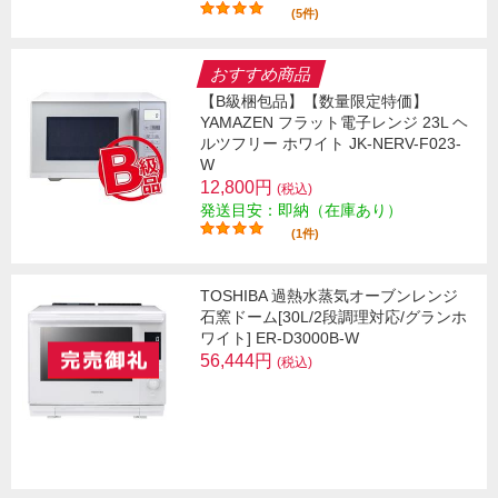
(5件)
おすすめ商品
【B級梱包品】【数量限定特価】
YAMAZEN フラット電子レンジ 23L ヘ
ルツフリー ホワイト JK-NERV-F023-
W
12,800円
(税込)
発送目安：即納（在庫あり）
(1件)
TOSHIBA 過熱水蒸気オーブンレンジ
石窯ドーム[30L/2段調理対応/グランホ
ワイト] ER-D3000B-W
56,444円
(税込)