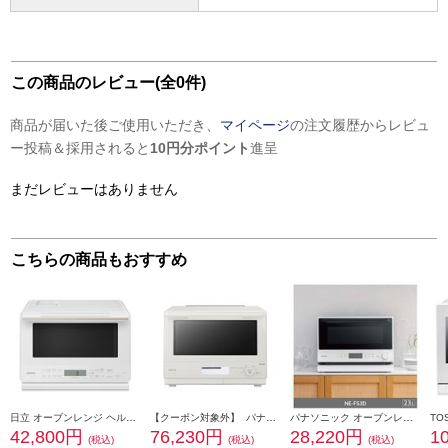
この商品のレビュー(全0件)
商品が届いた後ご使用いただき、
マイページ
の注文履歴からレビュ
ー投稿＆採用されると
10円分ポイント
進呈
まだレビューはありません
こちらの商品もおすすめ
日立 オーブンレンジ ヘルシーシェフ【27L/フラットテーブル/外して丸洗いテーブルプレート/ホワイト】 MRO-S7D-W
【クーポン対象外】 パナソニック スチームオーブンレンジ Bistro（ビストロ）[30L/2段調理対応/両面グリル対応/ホワイト] NEBS8D-W
パナソニック オーブンレンジ [23L/ホワイト] NE-FS3D-W
42,800円
76,230円
28,220円
1
(税込)
(税込)
(税込)