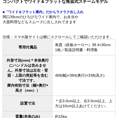
コンパクトでワイド＆フラットな角皿式スチームモデル
■「ワイド＆フラット庫内」だからラクラク出し入れ
間口39cmのひろびろワイド庫内で、お弁当や
大皿料理などもスムーズに出し入れできます
仕様：スマホ版サイトは横にスクロールしてご確認いただけます。
角皿（鉄板ホーロー）38.4×30cm
専用付属品
1枚／取扱説明書・料理集
外形寸法(mm)＊本体奥行
にハンドルは含みませ
ん。外形寸法は左右・背
面・上面の突起等を含む
468(幅)×384(奥行)×338(高さ)
寸法です。
庫内有効寸法（幅×奥行×
高さ（mm））
＊左3.0cm以上、右3.0cm以上、上
設置寸法
方は10cm以上あけてください。
質量(本体のみ)
約15kg