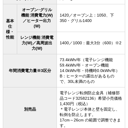
オーブン･グリル
機能 消費電力(W)
1420／オーブン上：1050、下
／ヒーター出力
350・グリル1400
基本
(W)
仕
様・
性能
レンジ機能 消費電
力(W)／高周波出
1400／1000：最大3分（600）※2
力(W)
73.4kWh/年（電子レンジ機能
59.4kWh/年・オーブン機能
年間消費電力量※3区分
14.0kWh/年・待機時0.0kWh/年）
B：ヒーターの露出があるもの
で、30L未満のもの
電子レンジ転倒防止金具（補修部
品コード32582136）希望小売価格
1,430円（税込）
別売品
＊電子レンジ本体と壁を固定し、
転倒を防止します。
17cm～26cm の範囲で調整できま
す。