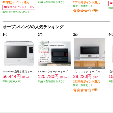
428円分ポイント還元
即納（在庫残りわずか）
282円分ポイント還元
即納（在庫あり）
3,000ポイントクーポン
即
(5件)
即納（在庫残りわずか）
オーブンレンジの人気ランキング
1
位
2
位
3
位
4
TOSHIBA 過熱水蒸気オーブンレンジ 石窯ドーム[30L/2段調理対応/グランホワイト] ER-D3000B-W
SHARP ウォーターオーブン HEALSIO（ヘルシオ）プレミアムブラック AX-LSX3C-B
パナソニック オーブンレンジ [23L/ホワイト] NE-FS3D-W
56,444円
120,780円
28,220円
1
(税込)
(税込)
(税込)
即納（在庫あり）
即納（在庫残りわずか）
282円分ポイント還元
3週
即納（在庫あり）
(5件)