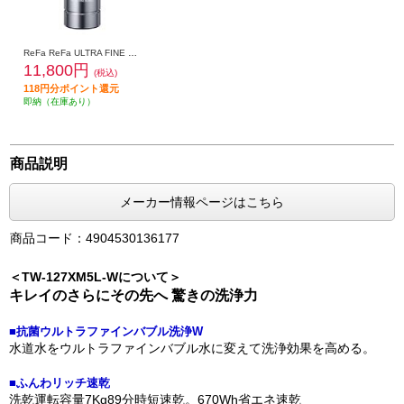
ReFa ReFa ULTRA FINE BUBBLE LAUNDRY [リファウルトラファインバブル ランドリー］ RS-CK-00A
11,800円
(税込)
118円分ポイント還元
即納（在庫あり）
商品説明
メーカー情報ページはこちら
商品コード：4904530136177
＜TW-127XM5L-Wについて＞
キレイのさらにその先へ 驚きの洗浄力
■抗菌ウルトラファインバブル洗浄W
水道水をウルトラファインバブル水に変えて洗浄効果を高める。
■ふんわリッチ速乾
洗乾運転容量7Kg89分時短速乾。670Wh省エネ速乾