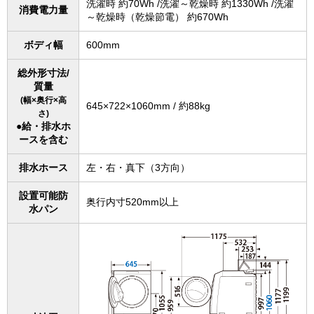
洗濯時 約70Wh /洗濯～乾燥時 約1330Wh /洗濯
消費電力量
～乾燥時（乾燥節電） 約670Wh
ボディ幅
600mm
総外形寸法/
質量
(幅×奥行×高
645×722×1060mm / 約88kg
さ)
●給・排水ホ
ースを含む
排水ホース
左・右・真下（3方向）
設置可能防
奥行内寸520mm以上
水パン