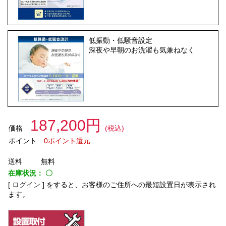
低振動・低騒音設定
深夜や早朝のお洗濯も気兼ねなく
187,200円
価格
(税込)
ポイント
0ポイント還元
送料
無料
在庫状況：
〇
[
ログイン
]
をすると、お客様のご住所への最短設置日が表示され
ます。