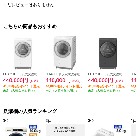
まだレビューはありません
こちらの商品もおすすめ
HITACHI ドラム式洗濯乾燥機 ビッグドラム(左開き) BD-STX130PL W BD-STX130PL-W
HITACHI ドラム式洗濯乾燥機 ビッグドラム(右開き) BD-STX130PR W BD-STX130PR-W
HITACHI ドラム式洗濯乾燥機 ビッグドラム(左開き) BD-STX130PL H BD-STX130PL-H
448,800円
448,800円
448,800円
4
(税込)
(税込)
(税込)
44,880円分ポイント還元
44,880円分ポイント還元
44,880円分ポイント還元
44
未定（入荷次第お届け）
未定（入荷次第お届け）
未定（入荷次第お届け）
未
洗濯機の人気ランキング
1
位
2
位
3
位
4