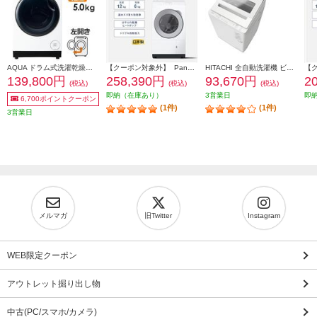
AQUA ドラム式洗濯乾燥機 洗濯10kg 乾燥5kg 左開き ホワイト ★大型配送対象商品 AQW-DM10R-LW
【クーポン対象外】 Panasonic ドラム式洗濯乾燥機 左開き マットホワイト ★大型配送対象商品 NA-LX127EL-W
HITACHI 全自動洗濯機 ビートウォッシュ[洗濯8kg/ホワイト］★大型配送対象商品 BW-V80M-W
139,800円
258,390円
93,670円
2
(税込)
(税込)
(税込)
即納（在庫あり）
3営業日
即
6,700ポイントクーポン
(1件)
(1件)
3営業日
メルマガ
旧Twitter
Instagram
WEB限定クーポン
アウトレット掘り出し物
中古(PC/スマホ/カメラ)