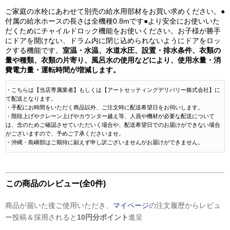
ご家庭の水栓にあわせて別売の給水用部材をお買い求めください。●
付属の給水ホースの長さは全機種0.8mです●より安全にお使いいた
だくためにチャイルドロック機能をお使いください。お子様が勝手
にドアを開けない、ドラム内に閉じ込められないようにドアをロッ
クする機能です。
室温・水温、水道水圧、設置・排水条件、衣類の
量や種類、衣類の片寄り、風呂水の使用などにより、使用水量・消
費電力量・運転時間が増減します。
・こちらは【当店専属業者】もしくは【アートセッティングデリバリー株式会社】に
て配送となります。
・手配にお時間をいただく商品以外、ご注文時に配送希望日をお伺いします。
・階段上げやクレーン上げやカウンター越え等、人員や機材が必要な配送について
は、念のためご確認させていただいく場合や、配送希望日でのお届けができない場合
がございますので、予めご了承くださいませ。
・沖縄・島嶼部はご期待に副えず申し訳ございませんがお届けができません。
この商品のレビュー(全0件)
商品が届いた後ご使用いただき、
マイページ
の注文履歴からレビュ
ー投稿＆採用されると
10円分ポイント
進呈