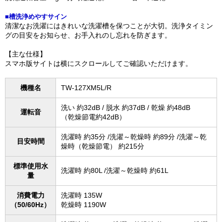
■槽洗浄めやすサイン
清潔なお洗濯にはきれいな洗濯槽を保つことが大切。洗浄タイミン
グの目安をお知らせ、お手入れのし忘れを防ぎます。
【主な仕様】
スマホ版サイトは横にスクロールしてご確認いただけます。
機種名
TW-127XM5L/R
洗い 約32dB / 脱水 約37dB / 乾燥 約48dB
運転音
（乾燥節電約42dB）
洗濯時 約35分 /洗濯～乾燥時 約89分 /洗濯～乾
目安時間
燥時（乾燥節電） 約215分
標準使用水
洗濯時 約80L /洗濯～乾燥時 約61L
量
消費電力
洗濯時 135W
（50/60Hz）
乾燥時 1190W