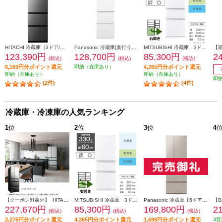
HITACHI 冷蔵庫［3ドア/右開き/375L/グラファイトシルバー] ★大型配送対象商品 R-V38X-S
Panasonic 冷蔵庫[奥行うす型]【3ドア/右開き/326L/マットホワイト】★大型配送対象商品 NR-C33ES2-W
MITSUBISHI 冷蔵庫 3ドア/右開き/330L/ホワイト ★大型配送対象商品 MR-C33M-W
123,390円
128,700円
85,300円
2
(税込)
(税込)
(税込)
6,169円分ポイント還元
即納（在庫あり）
4,265円分ポイント還元
即納（在庫あり）
即納（在庫あり）
即
(2件)
(4件)
冷蔵庫・冷凍庫の人気ランキング
1
位
2
位
3
位
4
【クーポン対象外】 HITACHI 冷蔵庫【6ドア/観音開き/540L/クリスタルミラー】 ★大型配送対象商品 R-HXC54X-X
MITSUBISHI 冷蔵庫 3ドア/右開き/330L/ホワイト ★大型配送対象商品 MR-C33M-W
Panasonic 冷蔵庫【6ドア/観音開き/501L/ベージュ】★大型配送対象商品 NR-F50EX1-C
227,670円
85,300円
169,800円
2
(税込)
(税込)
(税込)
2,276円分ポイント還元
4,265円分ポイント還元
1,698円分ポイント還元
3営