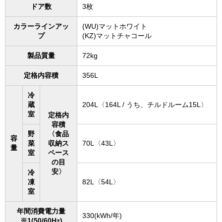
ドア数
3枚
カラーラインアッ
(WU)マットホワイト
プ
(KZ)マットチャコール
製品質量
72kg
定格内容積
356L
冷
蔵
204L〈164L / うち、チルドルーム15L〉
室
定格内
容積
野
〈食品
容
菜
収納ス
70L〈43L〉
量
室
ペース
の目
安〉
冷
凍
82L〈54L〉
室
年間消費電力量
330(kWh/年)
※1(50/60Hz)