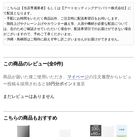
・こちらは【当店専属業者】もしくは【アートセッティングデリバリー株式会社】に
て配送となります。
・手配にお時間をいただく商品以外、ご注文時に配送希望日をお伺いします。
・階段上げやクレーン上げやカウンター越え等、人員や機材が必要な配送について
は、念のためご確認させていただいく場合や、配送希望日でのお届けができない場合
がございますので、予めご了承くださいませ。
・沖縄・島嶼部はご期待に副えず申し訳ございませんがお届けができません。
この商品のレビュー(全0件)
商品が届いた後ご使用いただき、
マイページ
の注文履歴からレビュ
ー投稿＆採用されると
10円分ポイント
進呈
まだレビューはありません
こちらの商品もおすすめ