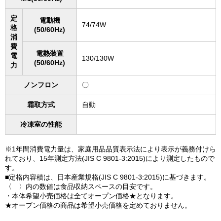
定
電動機
74/74W
格
(50/60Hz)
消
費
電熱装置
電
130/130W
(50/60Hz)
力
ノンフロン
〇
霜取方式
自動
冷凍室の性能
※1年間消費電力量は、家庭用品品質表示法により表示が義務付けら
れており、15年測定方法(JIS C 9801-3:2015)により測定したもので
す。
■定格内容積は、日本産業規格(JIS C 9801-3:2015)に基づきます。
〈 〉内の数値は食品収納スペースの目安です。
・本体希望小売価格は全てオープン価格★となります。
★オープン価格の商品は希望小売価格を定めておりません。