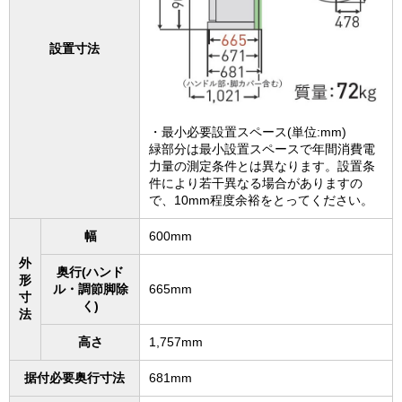
設置寸法
・最小必要設置スペース(単位:mm)
緑部分は最小設置スペースで年間消費電
力量の測定条件とは異なります。設置条
件により若干異なる場合がありますの
で、10mm程度余裕をとってください。
幅
600mm
外
奥行(ハンド
形
ル・調節脚除
665mm
寸
く)
法
高さ
1,757mm
据付必要奥行寸法
681mm