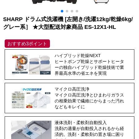
SHARP ドラム式洗濯機 [左開き/洗濯12kg/乾燥6kg/
グレー系］ ★大型配送対象商品 ES-12X1-HL
おすすめ3ポイント
ハイブリッド乾燥NEXT
ヒートポンプ乾燥とサポートヒータ
ーの独自ハイブリッド乾燥技術で業
界最高水準の省エネを実現
マイクロ高圧洗浄
マイクロ高圧洗浄とひまわりガラス
の相乗効果で繊維にからまった汚れ
などもキレイに
液体洗剤・柔軟剤自動投入
洗剤の適量が自動投入されるから経
済的。洗剤・柔軟剤の置き場に困り