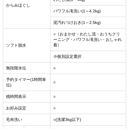
からみほぐし
パワフル滝洗い(1～4.2kg)
泥汚れつけおき(1～2.5kg)
○（おまかせ・わたし流・おうちクリ
ーニング・パワフル滝洗い・おしゃれ
着）
ソフト脱水
※個別設定選択
無段階水位
○
予約タイマー(1時間単
○
位)
残時間表示
○
お好み設定
○
毛布洗い
○(洗濯3kg以下)