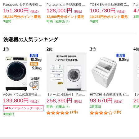
Panasonic タテ型洗濯機 【10kg/ホワイト】 ★大型配送対象商品 NA-FA10H6-W
Panasonic タテ型洗濯機 【8kg/ホワイト】 ★大型配送対象商品 NA-FA8H6-W
TOSHIBA 全自動洗濯機 ZABOON【洗濯7kg/ピュアホワイト】 ★大型配送対象商品 AW-7DH6-W
151,300円
128,000円
100,730円
4
(税込)
(税込)
(税込)
15,130円分ポイント還元
12,800円分ポイント還元
10,073円分ポイント還元
3週
3週間
即納（在庫あり）
3週間
洗濯機の人気ランキング
1
位
2
位
3
位
4
AQUA ドラム式洗濯乾燥機 洗濯10kg 乾燥5kg 左開き ホワイト ★大型配送対象商品 AQW-DM10R-LW
【クーポン対象外】 Panasonic ドラム式洗濯乾燥機 左開き マットホワイト ★大型配送対象商品 NA-LX127EL-W
HITACHI 全自動洗濯機 ビートウォッシュ[洗濯8kg/ホワイト］★大型配送対象商品 BW-V80M-W
139,800円
258,390円
93,670円
2
(税込)
(税込)
(税込)
即納（在庫あり）
3営業日
即
6,700ポイントクーポン
(1件)
(1件)
3営業日