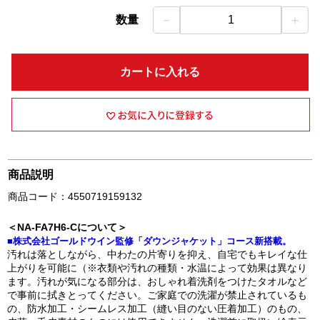
－
＋
数量
1
カートに入れる
商品説明
商品コード：4550719159132
＜NA-FA7H6-Cについて＞
■株式会社ゴールドウイン監修「ダウンジャケット」コース新搭載。
汚れは落としながら、中わたの片寄りを抑え、自宅でもキレイな仕
上がりを可能に（※衣類や汚れの種類・水温によって効果は異なり
ます。汚れが気になる部分は、おしゃれ着洗剤をつけたタオルなど
で事前に拭きとってください。ご家庭での洗濯が禁止されているも
の、防水加工・シームレス加工（縫い目のない圧着加工）のもの、