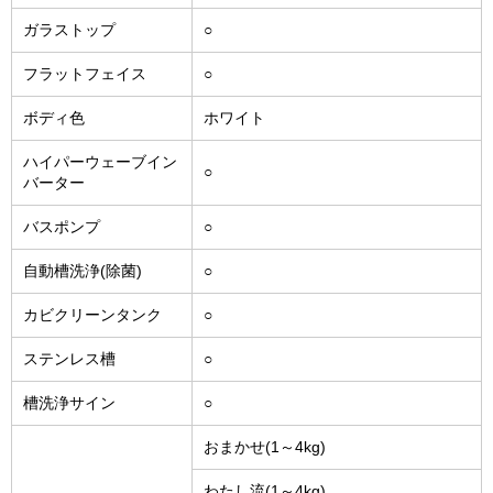
ガラストップ
○
フラットフェイス
○
ボディ色
ホワイト
ハイパーウェーブイン
○
バーター
バスポンプ
○
自動槽洗浄(除菌)
○
カビクリーンタンク
○
ステンレス槽
○
槽洗浄サイン
○
おまかせ(1～4kg)
わたし流(1～4kg)