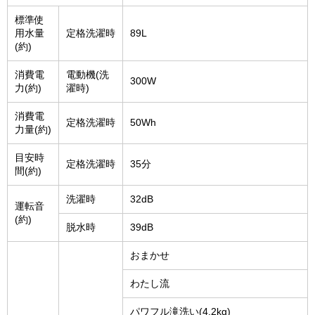
標準使
用水量
定格洗濯時
89L
(約)
消費電
電動機(洗
300W
力(約)
濯時)
消費電
定格洗濯時
50Wh
力量(約)
目安時
定格洗濯時
35分
間(約)
洗濯時
32dB
運転音
(約)
脱水時
39dB
おまかせ
わたし流
パワフル滝洗い(4.2kg)