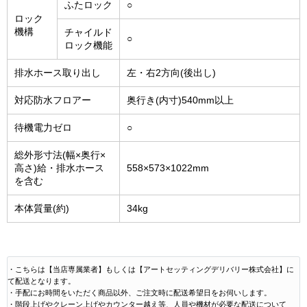
ふたロック
○
ロック
機構
チャイルド
○
ロック機能
排水ホース取り出し
左・右2方向(後出し)
対応防水フロアー
奥行き(内寸)540mm以上
待機電力ゼロ
○
総外形寸法(幅×奥行×
高さ)給・排水ホース
558×573×1022mm
を含む
本体質量(約)
34kg
・こちらは【当店専属業者】もしくは【アートセッティングデリバリー株式会社】に
て配送となります。
・手配にお時間をいただく商品以外、ご注文時に配送希望日をお伺いします。
・階段上げやクレーン上げやカウンター越え等、人員や機材が必要な配送について