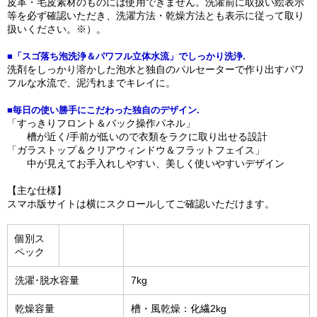
皮革・毛皮素材のものには使用できません。洗濯前に取扱い絵表示
等を必ず確認いただき、洗濯方法・乾燥方法とも表示に従って取り
扱いください。※）。
■「スゴ落ち泡洗浄＆パワフル立体水流」でしっかり洗浄.
洗剤をしっかり溶かした泡水と独自のパルセーターで作り出すパワ
フルな水流で、泥汚れまでキレイに。
■毎日の使い勝手にこだわった独自のデザイン.
「すっきりフロント＆バック操作パネル」
槽が近く/手前が低いので衣類をラクに取り出せる設計
「ガラストップ＆クリアウィンドウ＆フラットフェイス」
中が見えてお手入れしやすい、美しく使いやすいデザイン
【主な仕様】
スマホ版サイトは横にスクロールしてご確認いただけます。
個別ス
ペック
洗濯･脱水容量
7kg
乾燥容量
槽・風乾燥：化繊2kg