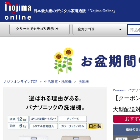
日本最大級のデジタル家電通販「Nojima Online」
クリックでカテゴリ表示
全カテゴリ
ノジマオンラインTOP
生活家電・洗濯機
洗濯機
Panasonic パナ
【クーポン
大型配送対象
おすす