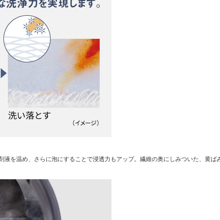
剤液を温め、さらに泡にすることで浸透力もアップ。繊維の奥にしみついた、黄ば