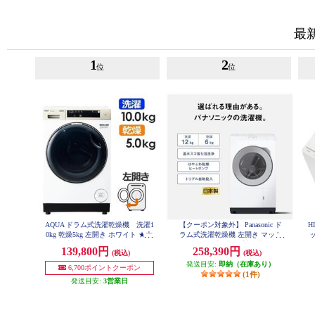
最
1
2
位
位
AQUA ドラム式洗濯乾燥機 洗濯1
【クーポン対象外】 Panasonic ド
H
0kg 乾燥5kg 左開き ホワイト ★大
ラム式洗濯乾燥機 左開き マット
ッ
型配送対象商品 AQW-DM10R-LW
ホワイト ★大型配送対象商品 NA-
139,800円
258,390円
(税込)
(税込)
LX127EL-W
発送目安:
即納（在庫あり）
6,700ポイントクーポン
(1件)
発送目安:
3営業日