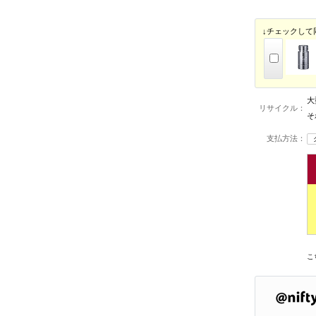
↓チェックして
大
リサイクル：
そ
支払方法：
こ