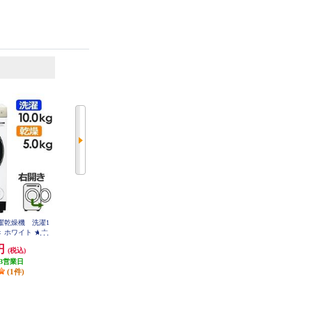
6
7
位
位
位
洗濯乾燥機 洗濯1
TOSHIBA 全自動洗濯機 洗濯7kg/
Panasonic 全自動洗濯機 ライトベ
開き ホワイト ★大
ピュアホワイト AW-7GM4-W
ージュ NA-F6B5-C
W-DM10R-RW
0円
49,320円
42,283円
(税込)
(税込)
(税込)
3営業日
発送目安:
即納（在庫あり）
発送目安:
即納（在庫あり）
(1件)