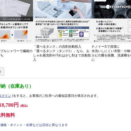
「選べるタンク」の洗剤自動投入
ナノイーXで清潔に
バブルシャワーで繊維の
「選べるタンク（タンク5）」なら、お
水洗いしにくい衣類・小物
落ち
しゃれ着洗剤や汚れはがし剤まで自動投
カビの菌を除菌、洗濯槽を
入
に
即納（在庫あり）
ログイン
]をすると、お客様のご住所への最短設置日が表示されます。
18,780円
(税込)
送料無料
価格・ポイント・在庫などは店頭と異なります