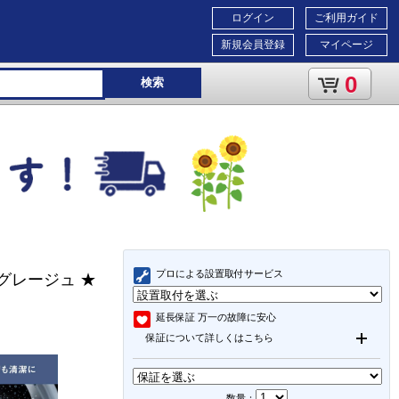
ログイン
ご利用ガイド
新規会員登録
マイページ
0
検索
プロによる設置取付サービス
ドグレージュ ★
延長保証
万一の故障に安心
保証について詳しくはこちら
数量：