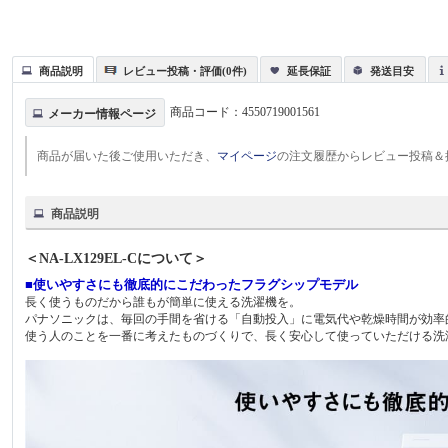
商品説明
レビュー投稿・評価(0件)
延長保証
発送目安
商品コード：
4550719001561
メーカー情報ページ
商品が届いた後ご使用いただき、
マイページ
の注文履歴からレビュー投稿＆
商品説明
＜NA-LX129EL-Cについて＞
■使いやすさにも徹底的にこだわったフラグシップモデル
長く使うものだから誰もが簡単に使える洗濯機を。
パナソニックは、毎回の手間を省ける「自動投入」に電気代や乾燥時間が効率
使う人のことを一番に考えたものづくりで、長く安心して使っていただける洗