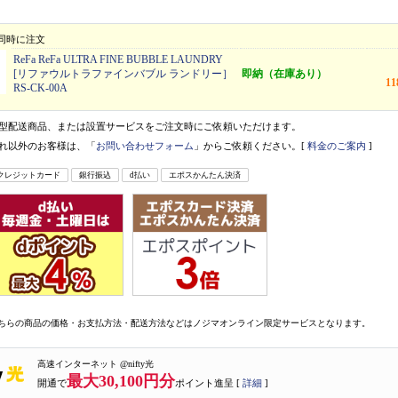
同時に注文
ReFa ReFa ULTRA FINE BUBBLE LAUNDRY
[リファウルトラファインバブル ランドリー］
即納（在庫あり）
1
RS-CK-00A
型配送商品、または設置サービスをご注文時にご依頼いただけます。
れ以外のお客様は、「
お問い合わせフォーム
」からご依頼ください。[
料金のご案内
]
クレジットカード
銀行振込
d払い
エポスかんたん決済
ちらの商品の価格・お支払方法・配送方法などはノジマオンライン限定サービスとなります。
高速インターネット @nifty光
最大30,100円分
開通で
ポイント進呈 [
詳細
]