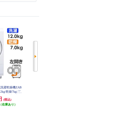
ム式洗濯乾燥機ZAB
HITACHI ドラム式洗濯乾燥機 ビッ
SHARP ドラム式洗濯機 [左開き/洗
kg/乾燥7kg/グ
グドラム 【左開き/洗濯13kg/乾燥7
濯12kg/乾燥6kg/ホワイト系］ ★大
大型配送対象商品
kg/ダークグレー】 ★大型配送対
型配送対象商品 ES-12X1-WL
0円
258,000円
256,300円
(税込)
(税込)
(税込)
M5L-W
象商品 BD-SX130ML-H
（在庫あり）
25,800円分ポイント還元
25,630円分ポイント還元
発送目安:
即納（在庫あり）
発送目安:
即納（在庫あり）