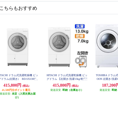
こちらもおすすめ
ITACHI ドラム式洗濯乾燥機 ビッ
HITACHI ドラム式洗濯乾燥機 ビッ
TOSHIBA ドラ
グドラム(左開き) BD-SX130PL
グドラム 【左開き/洗濯13kg/乾燥7
OON 左開き/洗濯12
W BD-SX130PL-W
kg/ホワイト】 ★大型配送対象商
ランホワイト ★
415,800円
415,800円
187,20
(税込)
(税込)
TW-127X
品 BD-SX130ML-W
41,580円分ポイント還元
発送目安:
即納（在庫あり）
発送目安:
即納
発送目安:
未定（入荷次第お届
け）