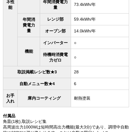
ネ性
年間消費電力
73.4kWh/年
能
量
レンジ部
59.4kWh/年
年間消
費電力
量
オーブン部
14.0kWh/年
インバーター
○
機能
待機時消費電
○
力ゼロ
取説掲載レシピ数★3
28
自動メニュー数★4
6
お手
庫内コーティング
耐熱塗装
入れ
付属品
角皿(1枚),取説レシピ集
高周波出力1000Wは短時間高出力機能(最大3分)であり、調理中自動