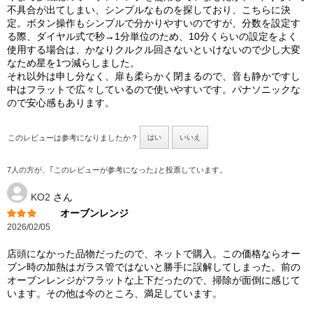
不具合が出てしまい、シンプルなものを探しており、こちらに決
定。ボタン操作もシンプルで分かりやすいのですが、分数を設定す
る際、ダイヤル式で秒→1分単位のため、10分くらいの設定をよく
使用する場合は、かなりクルクル回さないといけないので少し大変
なため星を1つ減らしました。
それ以外は申し分なく、扉も柔らかく閉まるので、音も静かですし
中はフラットで広々しているので使いやすいです。パナソニックな
ので安心感もあります。
このレビューは参考になりましたか？
はい
いいえ
7人の方が、｢このレビューが参考になった｣と投票しています。
KO2
さん
オーブンレンジ
2026/02/05
店頭になかった品物だったので、ネットで購入。この価格ならオー
ブン時の加熱はガラス管ではないと勝手に誤解してしまった。前の
オーブンレンジがフラットな上下だったので、掃除が面倒に感じて
います。その他は今のところ、満足しています。