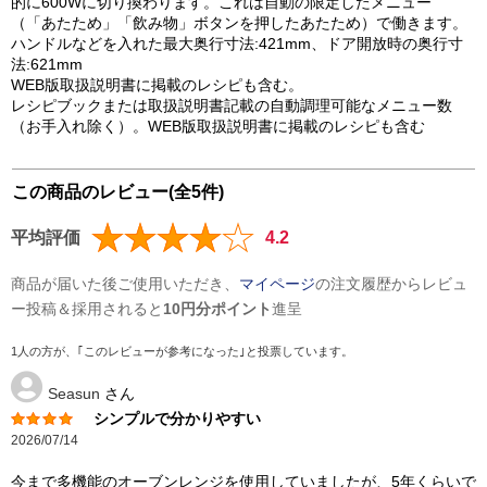
的に600Wに切り換わります。これは自動の限定したメニュー
（「あたため」「飲み物」ボタンを押したあたため）で働きます。
ハンドルなどを入れた最大奥行寸法:421mm、ドア開放時の奥行寸
法:621mm
WEB版取扱説明書に掲載のレシピも含む。
レシピブックまたは取扱説明書記載の自動調理可能なメニュー数
（お手入れ除く）。WEB版取扱説明書に掲載のレシピも含む
この商品のレビュー(全5件)
平均評価
4.2
商品が届いた後ご使用いただき、
マイページ
の注文履歴からレビュ
ー投稿＆採用されると
10円分ポイント
進呈
1人の方が、｢このレビューが参考になった｣と投票しています。
Seasun
さん
シンプルで分かりやすい
2026/07/14
今まで多機能のオーブンレンジを使用していましたが、5年くらいで