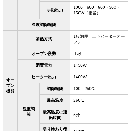
1000・600・500・300・
手動出力
150W（相当）
温度調節範囲
－
1段調理 上下ヒーターオー
加熱方式
ブン
オーブン段数
１段
消費電力
1430W
ヒーター出力
1400W
オー
ブン
調節範囲
100～250℃
機能
最高温度
250℃
温度調
最高温度の運
節
5分
転時間
切り換わり後