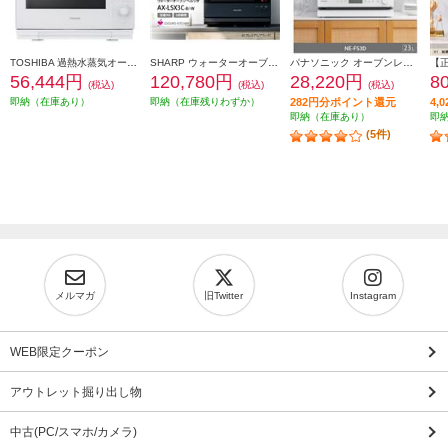
TOSHIBA 過熱水蒸気オーブンレンジ 石窯ドーム[30L/2段調理対応/グランホワイト] ER-D3000B-W
SHARP ウォーターオーブン HEALSIO（ヘルシオ）プレミアムブラック AX-LSX3C-B
パナソニック オーブンレンジ [23L/ホワイト] NE-FS3D-W
56,444円
120,780円
28,220円
8
(税込)
(税込)
(税込)
即納（在庫あり）
即納（在庫残りわずか）
282円分ポイント還元
4,
即納（在庫あり）
即
(5件)
メルマガ
旧Twitter
Instagram
WEB限定クーポン
アウトレット掘り出し物
中古(PC/スマホ/カメラ)