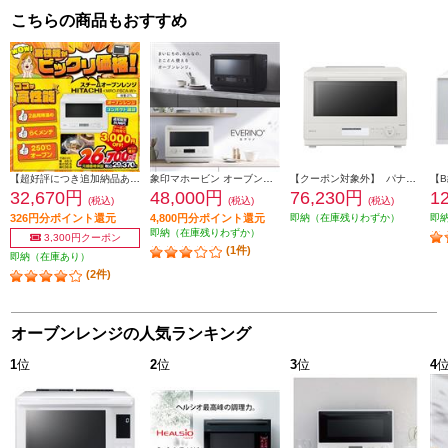
こちらの商品もおすすめ
【超好評につき追加納品あり！】 HITACHI スチームオーブンレンジ ヘルシーシェフ 〔27L/縦開き/フラット庫内/ホワイト〕 MRO-F6CA-W
象印マホービン オーブンレンジ（EVERINO）［26L/ホワイト］ ESGX26-WA
【クーポン対象外】 パナソニック スチームオーブンレンジ Bistro（ビストロ）[30L/2段調理対応/両面グリル対応/ホワイト] NEBS8D-W
32,670円
48,000円
76,230円
1
(税込)
(税込)
(税込)
326円分ポイント還元
4,800円分ポイント還元
即納（在庫残りわずか）
即
即納（在庫残りわずか）
3,300円クーポン
(1件)
即納（在庫あり）
(2件)
オーブンレンジの人気ランキング
1
位
2
位
3
位
4