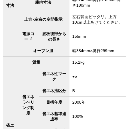
庫内寸法
さ180mm
寸法
左右背面ピッタリ。上方
上方･左右の空間指示
10cm以上あけてください。
電源コ
底板後部から
155mm
ード
の長さ
オーブン皿
幅384mm×奥行299mm
質量
15.2kg
省エネ性マー
●e
ク
省エネ法区分
B
省エネ
ラベリ
目標年度
2008年
ング制
度
省エネ基準達
100%
成率
省エ