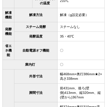
210℃
の温度
解凍
解凍方法
解凍（g設定必要）
機能
スチーム発酵
スチームなし
発酵
機能
発酵温度
35・40℃
省エ
ネ機
自動電源オフ機能
〇
能
庫内灯
〇
幅468mm×奥行386mm★2×
外形寸法
高さ338mm
前431mm、後ろ(壁
脚間寸法
側)413mm、縦320mm、縦
(壁から)367mm
幅374mm×奥行310mm×高