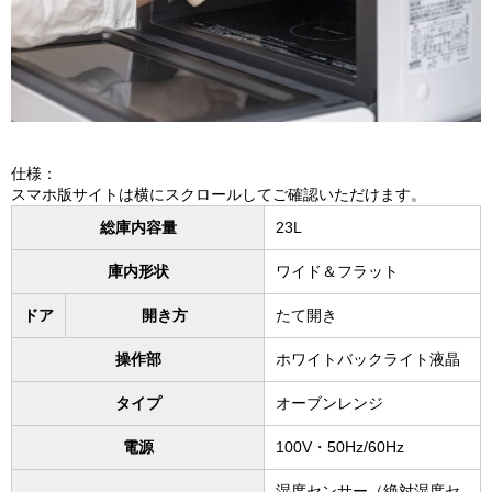
仕様：
スマホ版サイトは横にスクロールしてご確認いただけます。
総庫内容量
23L
庫内形状
ワイド＆フラット
ドア
開き方
たて開き
操作部
ホワイトバックライト液晶
タイプ
オーブンレンジ
電源
100V・50Hz/60Hz
湿度センサー（絶対湿度セ