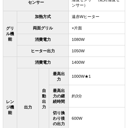
センサー
ンサー）
加熱方式
遠赤Wヒーター
両面グリル
×片面
グリ
ル機
能
消費電力
1080W
ヒーター出力
1050W
消費電力
1400W
最高出
1000W★1
力
自
最高出
動
力の継
約3分
出
続時間
レン
力
ジ機
出力
能
切り換
わり後
600W
の出力