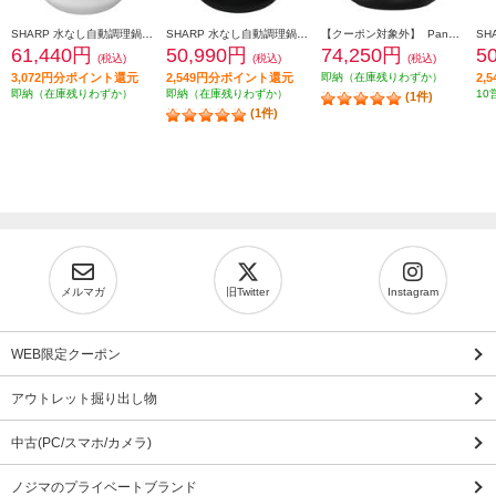
SHARP 水なし自動調理鍋 ヘルシオ ホットクック proシリーズ 2.4Lタイプ KN-HW24H-W
SHARP 水なし自動調理鍋 ヘルシオ ホットクック proシリーズ 1.6Lタイプ KN-HW16H-B
【クーポン対象外】 Panasonic 自動調理鍋 オートクッカー Bistro（ビストロ）【調理容量2.4L/炊飯容量最大5合/圧力/ブラック】 NF-AC1000-K
61,440円
50,990円
74,250円
5
(税込)
(税込)
(税込)
3,072円分ポイント還元
2,549円分ポイント還元
即納（在庫残りわずか）
2,
即納（在庫残りわずか）
即納（在庫残りわずか）
10
(1件)
(1件)
メルマガ
旧Twitter
Instagram
WEB限定クーポン
アウトレット掘り出し物
中古(PC/スマホ/カメラ)
ノジマのプライベートブランド