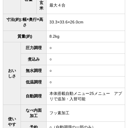
玄
最大４合
米
寸法(約):幅×奥行×高
33.3×33.6×26.0cm
さ
質量(約)
8.2kg
圧力調理
○
煮込み
○
おい
無水調理
○
しさ
低温調理
○
本体搭載自動メニュー25メニュー アプ
自動調理
リで追加・入替可能
なべ内面
フッ素加工
加工
使い
やす
予約
○（自動調理の一部のみ）