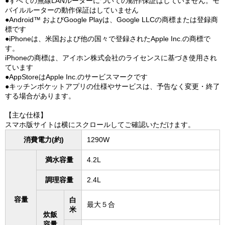
●すべての無線LANルーターについての動作保証はしていません。モ
バイルルーターの動作保証はしていません
●Android™ およびGoogle Playは、Google LLCの商標または登録商
標です
●iPhoneは、米国および他の国々で登録されたApple Inc.の商標で
す。
iPhoneの商標は、アイホン株式会社のライセンスに基づき使用され
ています
●AppStoreはApple Inc.のサービスマークです
●キッチンポケットアプリの仕様やサービスは、予告なく変更・終了
する場合があります。
【主な仕様】
スマホ版サイトは横にスクロールしてご確認いただけます。
消費電力(約)
1290W
満水容量
4.2L
調理容量
2.4L
容量
白
最大５合
米
炊飯
容量