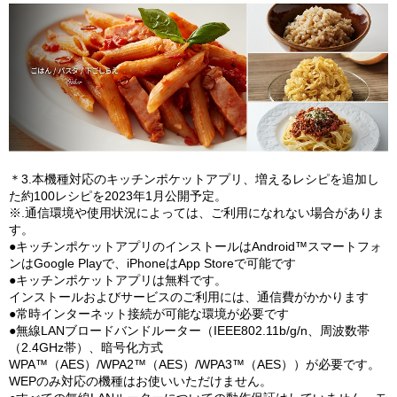
＊3.本機種対応のキッチンポケットアプリ、増えるレシピを追加し
た約100レシピを2023年1月公開予定。
※.通信環境や使用状況によっては、ご利用になれない場合がありま
す。
●キッチンポケットアプリのインストールはAndroid™スマートフォ
ンはGoogle Playで、iPhoneはApp Storeで可能です
●キッチンポケットアプリは無料です。
インストールおよびサービスのご利用には、通信費がかかります
●常時インターネット接続が可能な環境が必要です
●無線LANブロードバンドルーター（IEEE802.11b/g/n、周波数帯
（2.4GHz帯）、暗号化方式
WPA™（AES）/WPA2™（AES）/WPA3™（AES））が必要です。
WEPのみ対応の機種はお使いいただけません。