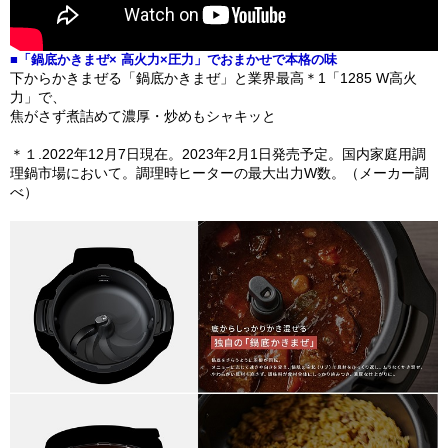
■「鍋底かきまぜ× 高火力×圧力」でおまかせで本格の味
下からかきまぜる「鍋底かきまぜ」と業界最高＊1「1285 W高火
力」で、
焦がさず煮詰めて濃厚・炒めもシャキッと
＊１.2022年12月7日現在。2023年2月1日発売予定。国内家庭用調
理鍋市場において。調理時ヒーターの最大出力W数。（メーカー調
べ）