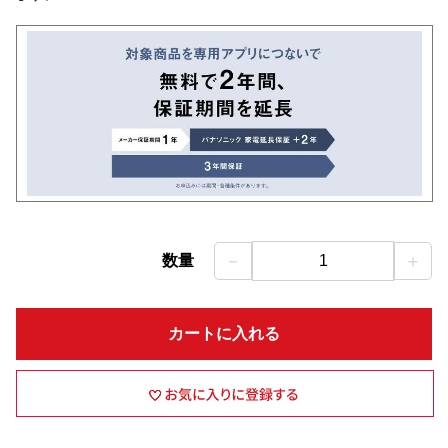
－
＋
数量
1
カートに入れる