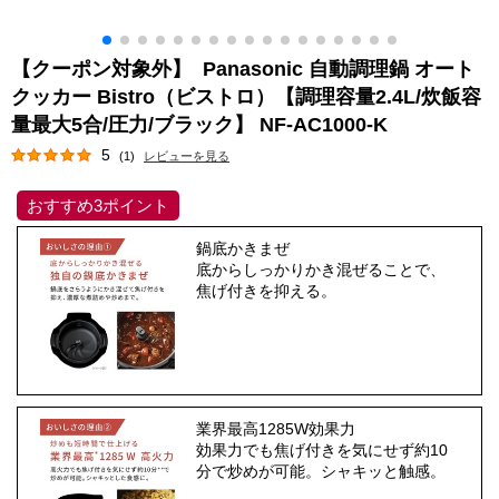
【クーポン対象外】 Panasonic 自動調理鍋 オート
クッカー Bistro（ビストロ）【調理容量2.4L/炊飯容
量最大5合/圧力/ブラック】 NF-AC1000-K
5
(1)
レビューを見る
おすすめ3ポイント
鍋底かきまぜ
底からしっかりかき混ぜることで、
焦げ付きを抑える。
業界最高1285W効果力
効果力でも焦げ付きを気にせず約10
分で炒めが可能。シャキッと触感。