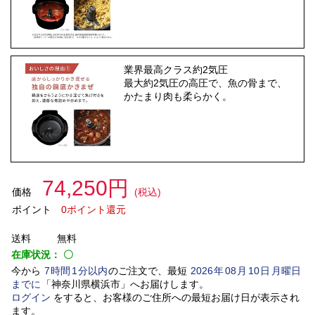
業界最高クラス約2気圧
最大約2気圧の高圧で、魚の骨まで、
かたまり肉も柔らかく。
74,250円
価格
(税込)
ポイント
0ポイント還元
送料
無料
在庫状況：
〇
今から
7
時間
1
分以内
のご注文で、最短
2026
年
08
月
10
日
月曜日
までに
「
神奈川県横浜市
」
へお届けします。
ログイン
をすると、お客様のご住所への最短お届け日が表示され
ます。