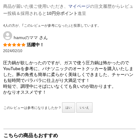
商品が届いた後ご使用いただき、
マイページ
の注文履歴からレビュ
ー投稿＆採用されると
10円分ポイント
進呈
4人の方が、｢このレビューが参考になった｣と投票しています。
hamuのママ
さん
活躍中！
2024/02/10
圧力鍋が欲しかったのですが、ガスで使う圧力鍋は怖かったので
YouTubeを参考に、パナソニックのオートクッカーを購入いたしま
した。豚の角煮も簡単に柔らかく美味しくできました、チャーハン
も短時間でパラパラに仕上がり大満足です！
時短で、調理中にそばにいなくても良いのが助かります。
かなりオススメです！
このレビューは参考になりましたか？
はい
いいえ
こちらの商品もおすすめ