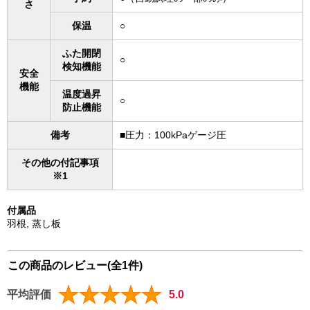
さ
保温
○
ふた開閉
○
検知機能
安全
機能
温度過昇
○
防止機能
備考
■圧力：100kPaゲージ圧
その他の付記事項
※1
付属品
羽根, 蒸し板
この商品のレビュー(全1件)
平均評価
5.0