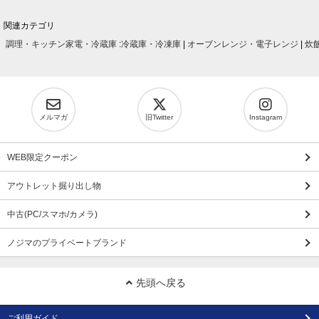
関連カテゴリ
調理・キッチン家電・冷蔵庫
:
冷蔵庫・冷凍庫
|
オーブンレンジ・電子レンジ
|
炊
メルマガ
旧Twitter
Instagram
WEB限定クーポン
アウトレット掘り出し物
中古(PC/スマホ/カメラ)
ノジマのプライベートブランド
先頭へ戻る
ご利用ガイド