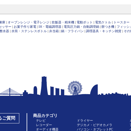
凍庫
|
オーブンレンジ・電子レンジ
|
炊飯器・精米機
|
電動ポット
|
電気ケトル
|
トースター
セッサー
|
お菓子作り家電
|
IH・電磁調理器
|
電気圧力鍋・自動調理鍋
|
餅つき機
|
フィッシ
整水器
|
水筒・ステンレスボトル
|
弁当箱
|
鍋・フライパン
|
調理器具・キッチン雑貨
|
その
商品カテゴリ
あるご質問
テレビ
ドライヤー
レコーダー
デジカメ・ビデオカメラ
オーディオ機器
パソコン・タブレットPC