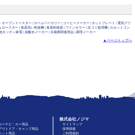
・オーブントースター
|
ホームベーカリー
|
コーヒーメーカー
|
ホットプレート
|
電気グリ
ュロースター
|
食器洗い乾燥機
|
食器乾燥器
|
ワインセラー
|
生ゴミ処理機
|
カセットコン
他キッチン家電
|
炭酸水メーカー
|
冷蔵庫関連用品
|
調理メーカー
▲ページトップへ
株式会社ノジマ
カーナビ・カー用品
サイトマップ
アウトドア・キャンプ用品
採用情報
ペット用品
ご利用規約