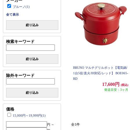
メーカー
ブルーノ(1)
全て表示
絞り込み
検索キーワード
絞り込み
BRUNO マルチグリルポット【電気鍋/
1台5役/直火/IH対応/レッド】 BOE065-
除外キーワード
RD
17,600円
(税込)
発送目安：3ヶ月
絞り込み
価格
15,000円～19,999円(1)
全1件
円 ～