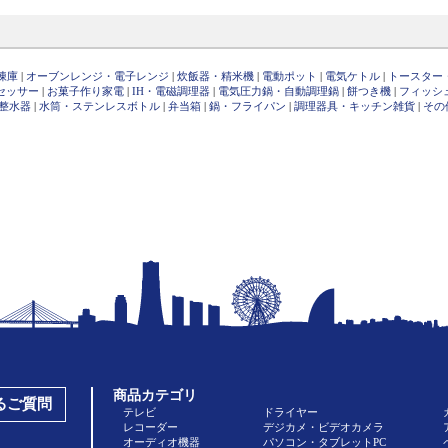
凍庫
|
オーブンレンジ・電子レンジ
|
炊飯器・精米機
|
電動ポット
|
電気ケトル
|
トースター
セッサー
|
お菓子作り家電
|
IH・電磁調理器
|
電気圧力鍋・自動調理鍋
|
餅つき機
|
フィッシ
整水器
|
水筒・ステンレスボトル
|
弁当箱
|
鍋・フライパン
|
調理器具・キッチン雑貨
|
その
商品カテゴリ
あるご質問
テレビ
ドライヤー
レコーダー
デジカメ・ビデオカメラ
オーディオ機器
パソコン・タブレットPC