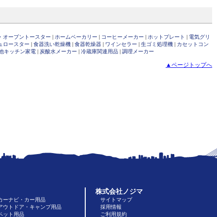
・オーブントースター
|
ホームベーカリー
|
コーヒーメーカー
|
ホットプレート
|
電気グリ
ュロースター
|
食器洗い乾燥機
|
食器乾燥器
|
ワインセラー
|
生ゴミ処理機
|
カセットコン
他キッチン家電
|
炭酸水メーカー
|
冷蔵庫関連用品
|
調理メーカー
▲ページトップへ
株式会社ノジマ
カーナビ・カー用品
サイトマップ
アウトドア・キャンプ用品
採用情報
ペット用品
ご利用規約