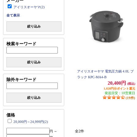
メーカー
アイリスオーヤマ(2)
全て表示
絞り込み
検索キーワード
絞り込み
アイリスオーヤマ 電気圧力鍋 4.0L ブ
ラック KPC-MA4-B
除外キーワード
20,400円
(税込)
1,020円分ポイント還元
発送目安：10営業日
絞り込み
(19件)
価格
20,000円～24,999円(2)
全2件
円 ～