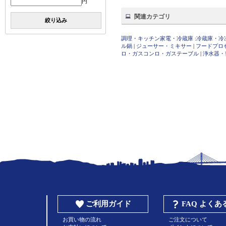
円
関連カテゴリ
絞り込み
調理・キッチン家電・冷蔵庫
:
冷蔵庫・冷
ル鍋
|
ジューサー・ミキサー
|
フードプロ
ロ・ガスコンロ・ガステーブル
|
浄水器・
ご利用ガイド
FAQ よく
お買い物の流れ
ご注文について