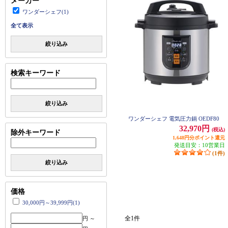
メーカー
ワンダーシェフ(1)
全て表示
絞り込み
検索キーワード
絞り込み
ワンダーシェフ 電気圧力鍋 OEDF80
32,970円
(税込)
除外キーワード
1,648円分ポイント還元
発送目安：10営業日
(1件)
絞り込み
価格
30,000円～39,999円(1)
全1件
円 ～