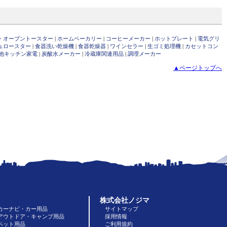
・オーブントースター
|
ホームベーカリー
|
コーヒーメーカー
|
ホットプレート
|
電気グリ
ュロースター
|
食器洗い乾燥機
|
食器乾燥器
|
ワインセラー
|
生ゴミ処理機
|
カセットコン
他キッチン家電
|
炭酸水メーカー
|
冷蔵庫関連用品
|
調理メーカー
▲ページトップへ
株式会社ノジマ
カーナビ・カー用品
サイトマップ
アウトドア・キャンプ用品
採用情報
ペット用品
ご利用規約