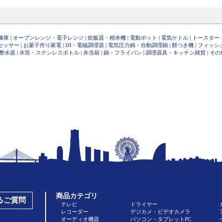
凍庫
|
オーブンレンジ・電子レンジ
|
炊飯器・精米機
|
電動ポット
|
電気ケトル
|
トースター
セッサー
|
お菓子作り家電
|
IH・電磁調理器
|
電気圧力鍋・自動調理鍋
|
餅つき機
|
フィッシ
整水器
|
水筒・ステンレスボトル
|
弁当箱
|
鍋・フライパン
|
調理器具・キッチン雑貨
|
その
商品カテゴリ
あるご質問
テレビ
ドライヤー
レコーダー
デジカメ・ビデオカメラ
オーディオ機器
パソコン・タブレットPC