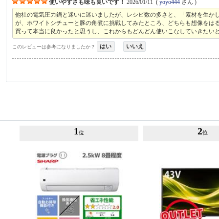
使いやすさも味も良いです！
2026/01/11
(
yoyo444
さん )
他社の電気圧力鍋と迷いに迷いましたが、レシピ数の多さと、「素材を生か
が、ホワイトシチューと豚の角煮に挑戦してみたところ、どちらも想像をは
買って本当に良かったと思うし、これからもどんどん使いこなしていきたい
はい
いいえ
このレビューは参考になりましたか？
1
2
位
位