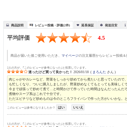
商品説明
レビュー投稿・評価(2件)
延長保証
発送目安
平均評価
4.5
商品が届いた後ご使用いただき、
マイページ
の注文履歴からレビュー投稿＆
2人の方が、｢このレビューが参考になった｣と投票しています。
迷ったけど買って良かった！
2026/01/18
(
まろんた
さん )
肉じゃがやカレーなど、野菜をしっかり炒めてから煮たいと思っていたので
も忙しくなり、ついに購入しましたが、野菜炒めなくてもとっても美味しく
今まで頑張って炒めて煮て…と時間かけて作っていた時間はなんだったんだ
煮物やスープ系はこれで十分です。
ただエビチリなど炒めものは今のところフライパンで作った方がいいかな。
はい
いいえ
このレビューは参考になりましたか？
1人の方が、｢このレビューが参考になった｣と投票しています。