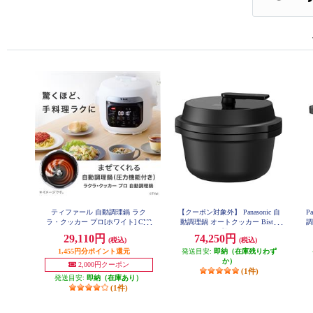
ティファール 自動調理鍋 ラク
【クーポン対象外】 Panasonic 自
P
ラ・クッカー プロ[ホワイト] CY3
動調理鍋 オートクッカー Bistro
調
811J0
（ビストロ）【調理容量2.4L/炊飯
29,110円
74,250円
(税込)
(税込)
容量最大5合/圧力/ブラック】 NF-
AC1000-K
1,455円分ポイント還元
発送目安:
即納（在庫残りわず
か）
2,000円クーポン
(1件)
発送目安:
即納（在庫あり）
(1件)