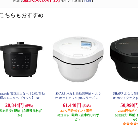
開通で
ポイント進呈 [
詳細
]
こちらもおすすめ
anasonic 電気圧力なべ【2.6L/自動
SHARP 水なし自動調理鍋 ヘルシ
SHARP 水なし
理20メニュー/ブラック】 NF-PC
オ ホットクック proシリーズ 2.4L
オ ホットクック pr
400-K
タイプ KN-HW24H-W
タイプ KN-H
20,844円
61,440円
50,990
(税込)
(税込)
発送目安:
即納（在庫残りわず
3,072円分ポイント還元
2,549円分ポ
か）
発送目安:
即納（在庫残りわず
発送目安:
即納
か）
か