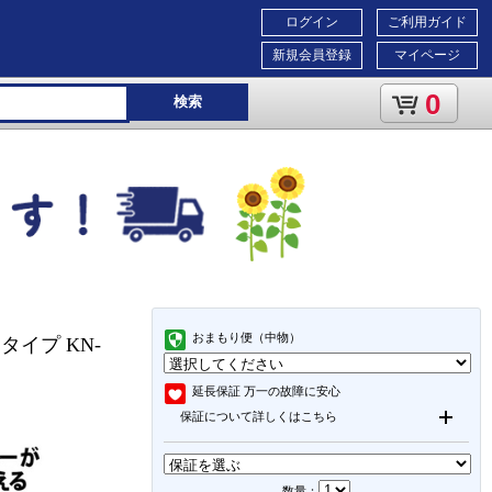
ログイン
ご利用ガイド
新規会員登録
マイページ
0
検索
おまもり便（中物）
タイプ KN-
延長保証
万一の故障に安心
保証について詳しくはこちら
数量：