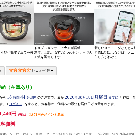
トリプルセンサーで火加減調整
新しいメニューがどんどん
かき混ぜ機能でムラを抑
温度、上記、負荷の3つのセンサーで火
無線LANにつなげば、メ
加減を調節します。
作り方がわかる！
レビュー2件
即納（在庫あり）
18
44
2026
08
10
月曜日
から
時間
分以内
のご注文で、最短
年
月
日
までに
「
神奈川
す。
[
ログイン
]をすると、お客様のご住所への最短お届け日が表示されます。
1,440円
(税込)
3,072円分ポイント還元
送料無料
元ポイントは、ポイント利用・クーポン値引き時に変わります。ご注文時「注文内容確認