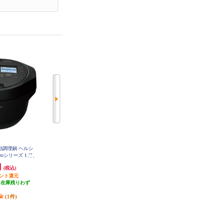
自動調理鍋 ヘルシ
タイガー 電気圧力鍋 2.2L マット
タイガー 電気圧力鍋 2.2L マット
oシリーズ 1.6L
ブラック COK-B220KM
ホワイト COK-B220WM
W16H-B
円
22,160円
22,160円
(税込)
(税込)
(税込)
イント還元
1,108円分ポイント還元
1,108円分ポイント還元
（在庫残りわず
発送目安:
3営業日
発送目安:
3営業日
）
(1件)