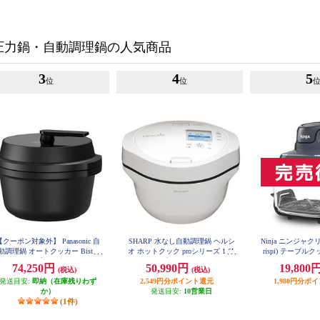
圧力鍋・自動調理鍋の人気商品
3
4
5
位
位
【クーポン対象外】 Panasonic 自
SHARP 水なし自動調理鍋 ヘルシ
Ninja ニンジャクリス
動調理鍋 オートクッカー Bistro
オ ホットクック proシリーズ 1.6L
rispi) テーブ
FN101
ビストロ）【調理容量2.4L/炊飯
タイプ KN-HW16H-W
74,250円
50,990円
19,800
(税込)
(税込)
量最大5合/圧力/ブラック】 NF-
AC1000-K
発送目安:
即納（在庫残りわず
2,549円分ポイント還元
1,980円分ポ
か）
発送目安:
10営業日
(1件)