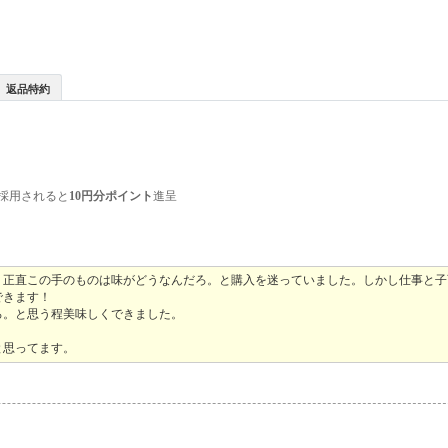
返品特約
採用されると
10円分ポイント
進呈
、正直この手のものは味がどうなんだろ。と購入を迷っていました。しかし仕事と子
できます！
ろ。と思う程美味しくできました。
と思ってます。