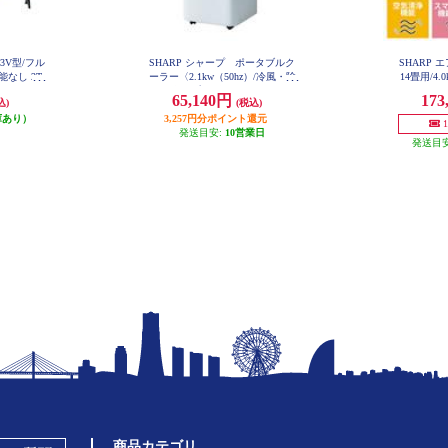
43V型/フル
SHARP シャープ ポータブルク
SHARP
なし 2T-
ーラー〈2.1kw（50hz）/冷風・除
14畳用/4
ET
湿・送風/プラズマクラスター700
25000/20
65,140円
173
込)
(税込)
0/転倒時停止機能〉 AVU24S
庫あり）
3,257円分ポイント還元
発送目安:
10営業日
発送目
商品カテゴリ