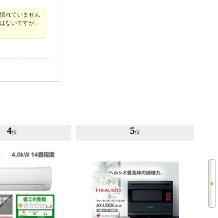
慣れていません
はないですが、
4
5
位
位