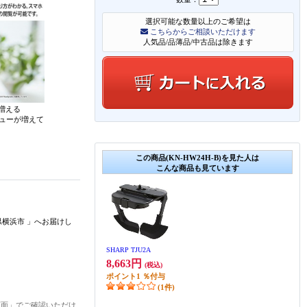
選択可能な数量以上のご希望は
こちらからご相談いただけます
人気品/品薄品/中古品は除きます
増える
ニューが増えて
この商品(KN-HW24H-B)を見た人は
こんな商品も見ています
県横浜市
」
へお届けし
SHARP TJU2A
8,663円
(税込)
ポイント
1
％付与
(1件)
画面」でご確認いただけ