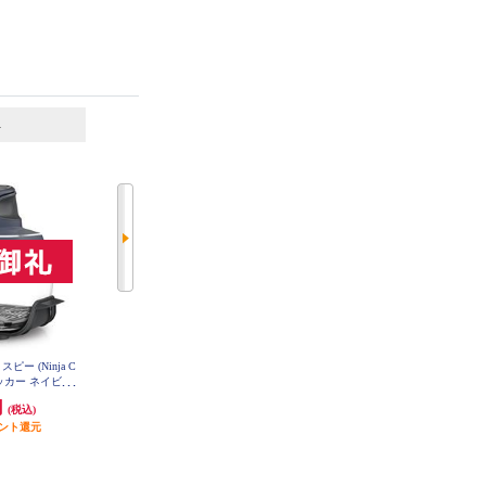
6
7
位
位
位
ピー (Ninja C
タイガー 電気圧力鍋 2.2L マット
Panasonic 電気圧力なべ【2.6L/自動
ルクッカー ネイビー
ブラック COK-B220KM
調理20メニュー/ブラック】 NF-PC
JGY
400-K
円
22,160円
20,844円
(税込)
(税込)
(税込)
イント還元
1,108円分ポイント還元
発送目安:
即納（在庫残りわず
発送目安:
3営業日
か）