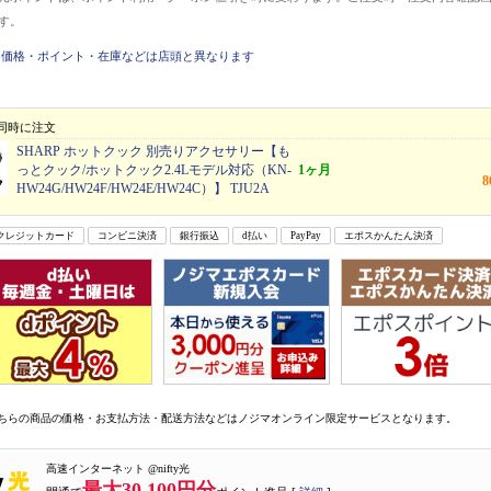
す。
価格・ポイント・在庫などは店頭と異なります
同時に注文
SHARP ホットクック 別売りアクセサリー【も
っとクック/ホットクック2.4Lモデル対応（KN-
1ヶ月
HW24G/HW24F/HW24E/HW24C）】 TJU2A
クレジットカード
コンビニ決済
銀行振込
d払い
PayPay
エポスかんたん決済
ちらの商品の価格・お支払方法・配送方法などはノジマオンライン限定サービスとなります。
高速インターネット @nifty光
最大30,100円分