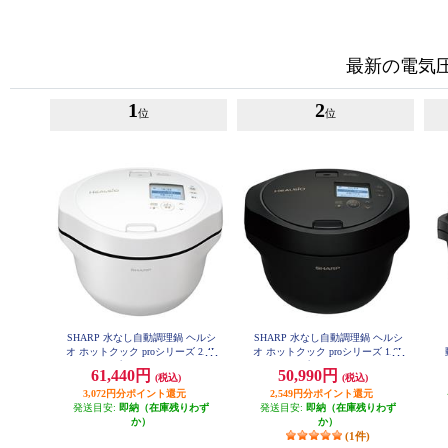
最新の電気
1
2
位
位
SHARP 水なし自動調理鍋 ヘルシ
SHARP 水なし自動調理鍋 ヘルシ
オ ホットクック proシリーズ 2.4L
オ ホットクック proシリーズ 1.6L
タイプ KN-HW24H-W
タイプ KN-HW16H-B
（
61,440円
50,990円
(税込)
(税込)
容
3,072円分ポイント還元
2,549円分ポイント還元
発送目安:
即納（在庫残りわず
発送目安:
即納（在庫残りわず
か）
か）
(1件)