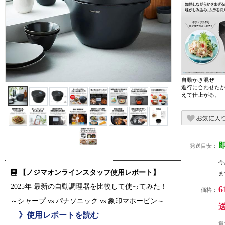
自動かき混ぜ
進行に合わせた
えて仕上がる。
発送目安：
今
【ノジマオンラインスタッフ使用レポート】
ま
2025年 最新の自動調理器を比較して使ってみた！
6
価格：
～シャープ vs パナソニック vs 象印マホービン～
》使用レポートを読む
還