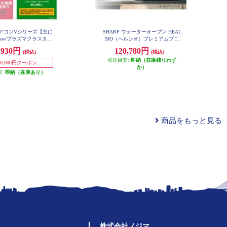
 エアコンVシリーズ【主に
SHARP ウォーターオーブン HEAL
.0kw/プラズマクラスター
SIO（ヘルシオ）プレミアムブラ
0V/2026年モデル】 AY-U4
ック AX-LSX3C-B
,930円
120,780円
(税込)
(税込)
0V2-ESET
発送目安:
即納（在庫残りわず
10,000円クーポン
か）
安:
即納（在庫あり）
商品をもっと見る
株式会社ノジマ