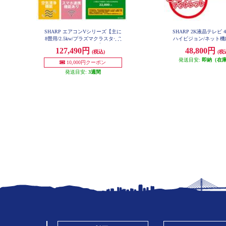
SHARP エアコンVシリーズ【主に
SHARP 2K液晶テレビ 
8畳用/2.5kw/プラズマクラスター2
ハイビジョン/ネット機能
C43GE2-O-ES
5000/100V/2026年モデル】 AY-U25
127,490円
48,800円
(税込)
(税
V-ESET
発送目安:
即納（在
10,000円クーポン
発送目安:
3週間