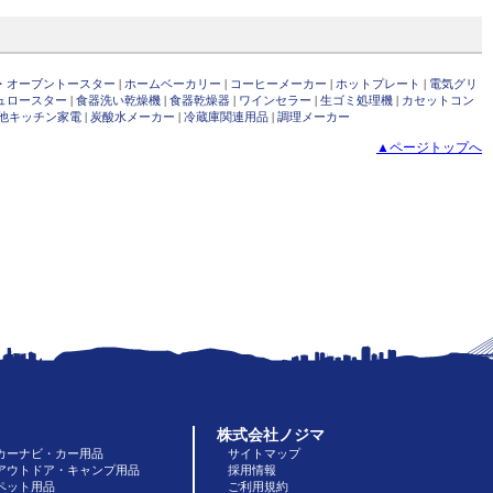
・オーブントースター
|
ホームベーカリー
|
コーヒーメーカー
|
ホットプレート
|
電気グリ
ュロースター
|
食器洗い乾燥機
|
食器乾燥器
|
ワインセラー
|
生ゴミ処理機
|
カセットコン
他キッチン家電
|
炭酸水メーカー
|
冷蔵庫関連用品
|
調理メーカー
▲ページトップへ
株式会社ノジマ
カーナビ・カー用品
サイトマップ
アウトドア・キャンプ用品
採用情報
ペット用品
ご利用規約