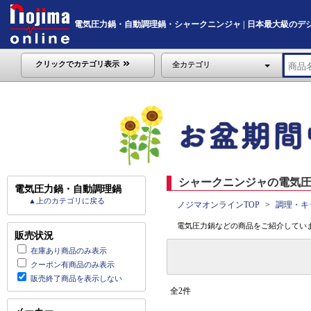
電気圧力鍋・自動調理鍋・シャークニンジャ | 日本最大級のデジタル家
クリックでカテゴリ表示
全カテゴリ
シャークニンジャの電気圧
電気圧力鍋・自動調理鍋
▲上のカテゴリに戻る
ノジマオンラインTOP
調理・キ
電気圧力鍋などの商品をご紹介していま
販売状況
在庫あり商品のみ表示
クーポン有商品のみ表示
販売終了商品を表示しない
全2件