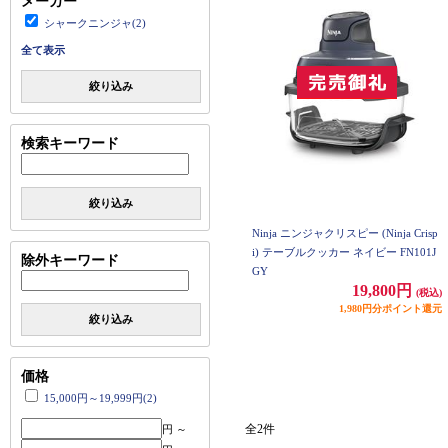
メーカー
シャークニンジャ(2)
全て表示
絞り込み
検索キーワード
絞り込み
Ninja ニンジャクリスピー (Ninja Crisp
i) テーブルクッカー ネイビー FN101J
除外キーワード
GY
19,800円
(税込)
1,980円分ポイント還元
絞り込み
価格
15,000円～19,999円(2)
全2件
円 ～