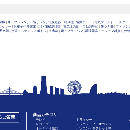
凍庫
|
オーブンレンジ・電子レンジ
|
炊飯器・精米機
|
電動ポット
|
電気ケトル
|
トースター
セッサー
|
お菓子作り家電
|
IH・電磁調理器
|
電気圧力鍋・自動調理鍋
|
餅つき機
|
フィッシ
整水器
|
水筒・ステンレスボトル
|
弁当箱
|
鍋・フライパン
|
調理器具・キッチン雑貨
|
その
商品カテゴリ
あるご質問
テレビ
ドライヤー
レコーダー
デジカメ・ビデオカメラ
オーディオ機器
パソコン・タブレットPC