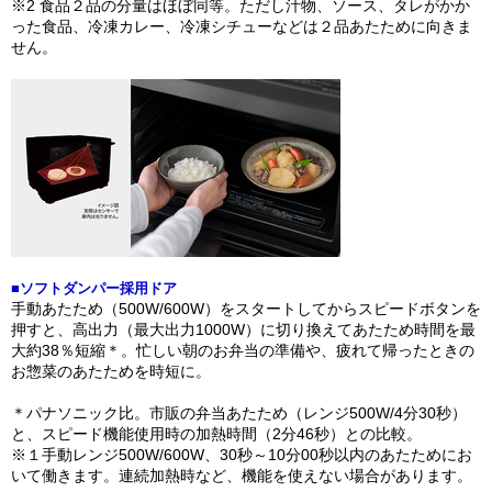
※2 食品２品の分量はほぼ同等。ただし汁物、ソース、タレがかか
った食品、冷凍カレー、冷凍シチューなどは２品あたために向きま
せん。
■ソフトダンパー採用ドア
手動あたため（500W/600W）をスタートしてからスピードボタンを
押すと、高出力（最大出力1000W）に切り換えてあたため時間を最
大約38％短縮＊。忙しい朝のお弁当の準備や、疲れて帰ったときの
お惣菜のあたためを時短に。
＊パナソニック比。市販の弁当あたため（レンジ500W/4分30秒）
と、スピード機能使用時の加熱時間（2分46秒）との比較。
※１手動レンジ500W/600W、30秒～10分00秒以内のあたためにお
いて働きます。連続加熱時など、機能を使えない場合があります。