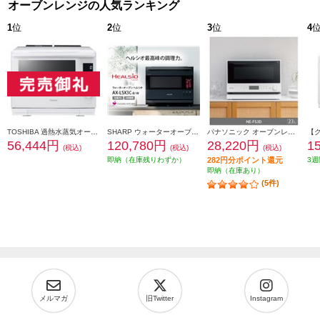
オーブンレンジの人気ランキング
1
位
2
位
3
位
4
TOSHIBA 過熱水蒸気オーブンレンジ 石窯ドーム[30L/2段調理対応/グランホワイト] ER-D3000B-W
SHARP ウォーターオーブン HEALSIO（ヘルシオ）プレミアムブラック AX-LSX3C-B
パナソニック オーブンレンジ [23L/ホワイト] NE-FS3D-W
56,444円
120,780円
28,220円
1
(税込)
(税込)
(税込)
即納（在庫残りわずか）
282円分ポイント還元
3週
即納（在庫あり）
(5件)
メルマガ
旧Twitter
Instagram