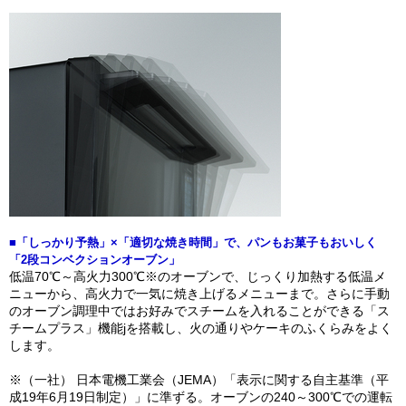
■「しっかり予熱」×「適切な焼き時間」で、パンもお菓子もおいしく
「2段コンベクションオーブン」
低温70℃～高火力300℃※のオーブンで、じっくり加熱する低温メ
ニューから、高火力で一気に焼き上げるメニューまで。さらに手動
のオーブン調理中ではお好みでスチームを入れることができる「ス
チームプラス」機能jを搭載し、火の通りやケーキのふくらみをよく
します。
※（一社） 日本電機工業会（JEMA）「表示に関する自主基準（平
成19年6月19日制定）」に準ずる。オーブンの240～300℃での運転