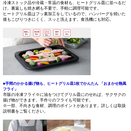
冷凍ストック品や冷蔵・常温の食材も、ヒートグリル皿に並べるだ
け。裏返しも焼き網も不要で、手軽に調理可能です。
ヒートグリル皿はフッ素加工をしているので、ハンバーグを焼いた
後もこびりつきにくく、スッと洗えます。食洗機にも対応。
■手間のかかる揚げ物も、ヒートグリル皿1枚でかんたん 「おまかせ熱風
フライ」
市販の冷凍フライ※に油をつけてグリル皿にのせれば、サクサクの
揚げ物ができます。手作りのフライも可能です。
※一部、不向きな食材、調理のポイントがあります。詳しくは取扱
説明書をご覧ください。