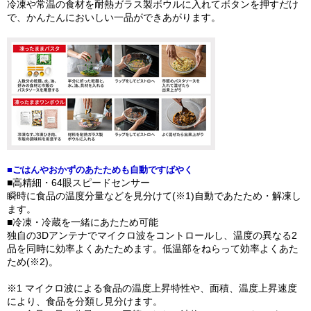
冷凍や常温の食材を耐熱ガラス製ボウルに入れてボタンを押すだけ
で、かんたんにおいしい一品ができあがります。
■ごはんやおかずのあたためも自動ですばやく
■高精細・64眼スピードセンサー
瞬時に食品の温度分量などを見分けて(※1)自動であたため・解凍し
ます。
■冷凍・冷蔵を一緒にあたため可能
独自の3Dアンテナでマイクロ波をコントロールし、温度の異なる2
品を同時に効率よくあたためます。低温部をねらって効率よくあた
ため(※2)。
※1 マイクロ波による食品の温度上昇特性や、面積、温度上昇速度
により、食品を分類し見分けます。