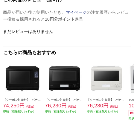
商品が届いた後ご使用いただき、
マイページ
の注文履歴からレビュ
ー投稿＆採用されると
10円分ポイント
進呈
まだレビューはありません
こちらの商品もおすすめ
【クーポン対象外】 パナソニック スチームオーブンレンジ Bistro（ビストロ）[25L/両面グリル対応/1000W出力あたため対応/ブラック] NE-BS6C-K
【クーポン対象外】 パナソニック スチームオーブンレンジ Bistro（ビストロ）[30L/2段調理対応/両面グリル対応/ブラック] NEBS8D-K
【クーポン対象外】 パナソニック スチームオーブンレンジ Bistro（ビストロ）[30L/2段調理対応/両面グリル対応/ホワイト] NEBS8D-W
74,250円
76,230円
76,230円
1
(税込)
(税込)
(税込)
即納（在庫残りわずか）
即納（在庫残りわずか）
即納（在庫残りわずか）
即