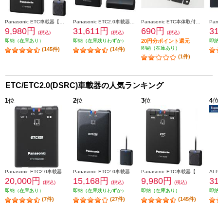
Panasonic ETC車載器【アンテナ分離型/音声案内】 CY-ET926D
Panasonic ETC2.0車載器【ストラーダ連動型/高度化光ビーコン対応】 CY-ET2500VD
Panasonic ETC本体取付けキット CA-FX926D
9,980円
31,611円
690円
3
(税込)
(税込)
(税込)
即納（在庫あり）
即納（在庫残りわずか）
20円分ポイント還元
即
即納（在庫あり）
(145件)
(14件)
(1件)
ETC/ETC2.0(DSRC)車載器の人気ランキング
1
位
2
位
3
位
4
Panasonic ETC2.0車載器【単体発話モデル/GPS付き/災害・危機管理通報サービス対応】 CY-ET2620GD
Panasonic ETC2.0車載器【ストラーダ連動型】 CY-ET2010D
Panasonic ETC車載器【アンテナ分離型/音声案内】 CY-ET926D
20,000円
15,168円
9,980円
3
(税込)
(税込)
(税込)
即納（在庫あり）
即納（在庫残りわずか）
即納（在庫あり）
即
(7件)
(27件)
(145件)