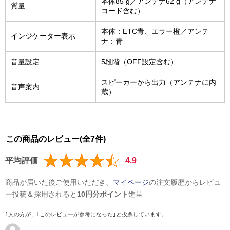
本体85 g／アンテナ62 g（アンテナ
質量
コード含む）
本体：ETC青、エラー橙／アンテ
インジケーター表示
ナ：青
音量設定
5段階（OFF設定含む）
スピーカーから出力（アンテナに内
音声案内
蔵）
この商品のレビュー(全7件)
平均評価
4.9
商品が届いた後ご使用いただき、
マイページ
の注文履歴からレビュ
ー投稿＆採用されると
10円分ポイント
進呈
1人の方が、｢このレビューが参考になった｣と投票しています。