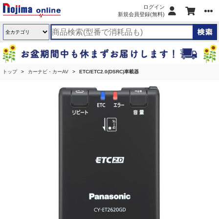
ログイン
新規会員登録(無料)
トップ
カーナビ・カーAV
ETC/ETC2.0(DSRC)車載器