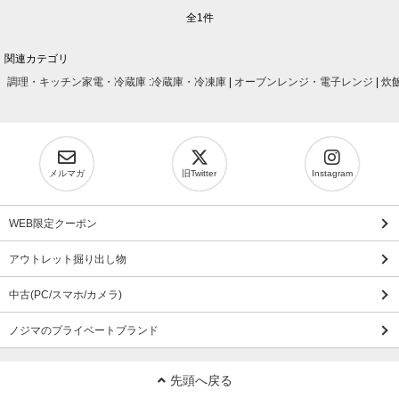
全1件
関連カテゴリ
調理・キッチン家電・冷蔵庫
:
冷蔵庫・冷凍庫
|
オーブンレンジ・電子レンジ
|
炊
メルマガ
旧Twitter
Instagram
WEB限定クーポン
アウトレット掘り出し物
中古(PC/スマホ/カメラ)
ノジマのプライベートブランド
先頭へ戻る