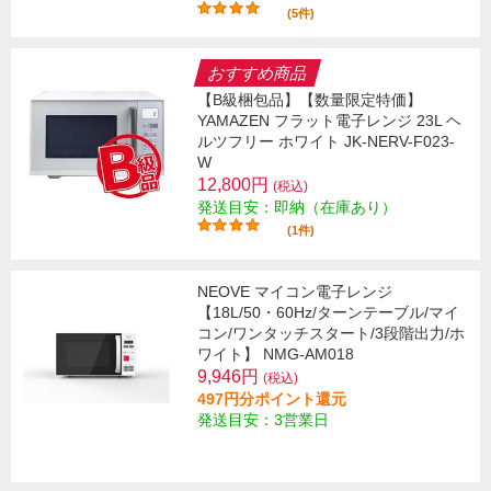
(5件)
おすすめ商品
【B級梱包品】【数量限定特価】
YAMAZEN フラット電子レンジ 23L ヘ
ルツフリー ホワイト JK-NERV-F023-
W
12,800円
(税込)
発送目安：即納（在庫あり）
(1件)
NEOVE マイコン電子レンジ
【18L/50・60Hz/ターンテーブル/マイ
コン/ワンタッチスタート/3段階出力/ホ
ワイト】 NMG-AM018
9,946円
(税込)
497円分ポイント還元
発送目安：3営業日