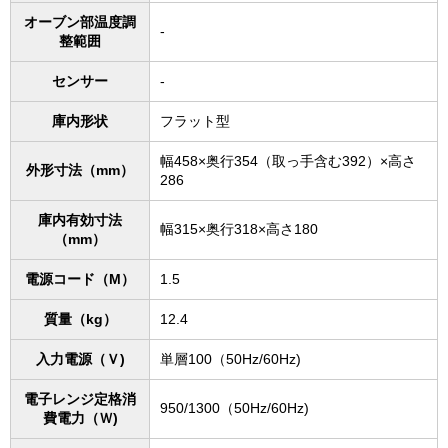
オーブン部温度調
-
整範囲
センサー
-
庫内形状
フラット型
幅458×奥行354（取っ手含む392）×高さ
外形寸法（mm）
286
庫内有効寸法
幅315×奥行318×高さ180
（mm）
電源コード（M）
1.5
質量（kg）
12.4
入力電源（Ｖ)
単層100（50Hz/60Hz)
電子レンジ定格消
950/1300（50Hz/60Hz)
費電力（Ｗ)