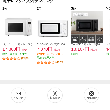
電子レンジの人気ランキング
1
位
2
位
3
位
4
パナソニック 電子レンジ [22L/フラットタイプ/横開き/ヘルツフリー/ホワイト] NE-FL1C-W
ELSONIC レンジ[17L/50Hz東日本地域専用/ホワイト] ECGMW17150
TWINBIRD 電子レンジ[18L/フラットタイプ/横開き/ブラック] DR-E268B
17,880円
7,370円
13,167円
4
(税込)
(税込)
(税込)
即納（在庫残りわずか）
221円分ポイント還元
3週間
3週
即納（在庫あり）
(22件)
(34件)
メルマガ
旧Twitter
Instagram