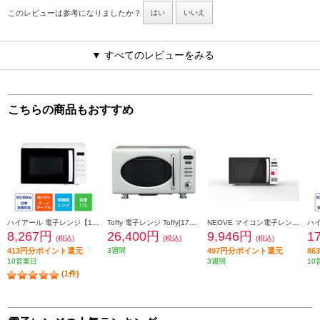
このレビューは参考になりましたか？
はい
いいえ
▼ すべてのレビューをみる
こちらの商品もおすすめ
ハイアール 電子レンジ【17L/50・60Hz/ターンテーブル式/ホワイト】 JM-MH17B
Toffy 電子レンジ Toffy[17L/フラット庫内/アッシュホワイト] K-DR1-AW
NEOVE マイコン電子レンジ【18L/50・60Hz/ターンテーブル/マイコン/ワンタッチスタート/3段階出力/ホワイト】 NMG-AM018
8,267円
26,400円
9,946円
1
(税込)
(税込)
(税込)
413円分ポイント還元
3週間
497円分ポイント還元
8
10営業日
3週間
10
(1件)