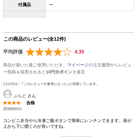
付属品
ー
この商品のレビュー(全12件)
平均評価
4.35
商品が届いた後ご使用いただき、
マイページ
の注文履歴からレビュ
ー投稿＆採用されると
10円分ポイント
進呈
1人の方が、｢このレビューが参考になった｣と投票しています。
ぷらど
さん
合格
2026/04/11
コンビニ弁当やら冷凍ご飯ボタンで簡単にレンチンできます。扉が
上から下に開くのが良いですね。