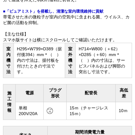
■「ピュアミスト」を搭載し、清潔な室内環境維持に貢献
帯電させた水の微粒子が室内の空気中に含まれる菌、ウイルス、カ
ビ菌の活動を抑制。
【主な仕様】
スマホ版サイトは横にスクロールしてご確認いただけます。
室
H295×W799×D389（据
室
H714×W800（＋62）
内
付後394）mm＊（ ）
外
×D285（＋60）mm＊
機
内の寸法は、据付板を
機
（ ）内の寸法は、サー
寸
付けたときの寸法で
寸
ビスパネルおよび脚部の
法
す。
法
突出し寸法です。
プラグ
高低
電源
配管長
施
形状
差
工
情
単相
15ｍ（チャージレス
報
10ｍ
200V/20A
15ｍ）
期間消費電力量
省エネ