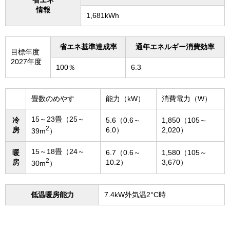
情報
1,681kWh
省エネ基準達成率
通年エネルギー消費効率
目標年度
2027年度
100％
6.3
畳数のめやす
能力（kW）
消費電力（W）
15～23畳（25～
冷
5.6（0.6～
1,850（105～
2
房
6.0）
2,020）
39m
）
15～18畳（24～
暖
6.7（0.6～
1,580（105～
2
房
10.2）
3,670）
30m
）
低温暖房能力
7.4kW外気温2°C時