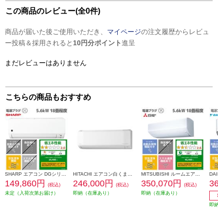
この商品のレビュー(全0件)
商品が届いた後ご使用いただき、
マイページ
の注文履歴からレビュ
ー投稿＆採用されると
10円分ポイント
進呈
まだレビューはありません
こちらの商品もおすすめ
SHARP エアコン DGシリーズ【主に18畳用/5.6kw/プラズマクラスター7000/200V/2026年モデル】 AY-U56DG2-ESET
HITACHI エアコン白くまくん[Eシリーズ][18畳用/5.6KW/200V/凍結洗浄] RAS-ER5626D-W-ESET
MITSUBISHI ルームエアコン 霧ヶ峰 「Zシリーズ」【主に18畳/5.6KW/200V/省エネプレミアムモデル/エモコテック搭載/2026年モデル】 MSZ-ZW5626S-W-ESET
149,860円
246,000円
350,070円
3
(税込)
(税込)
(税込)
未定（入荷次第お届け）
即納（在庫あり）
即納（在庫あり）
即