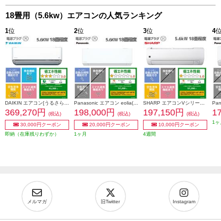
18畳用（5.6kw）エアコンの人気ランキング
1
位
2
位
3
位
4
DAIKIN エアコン[うるさらX][Rシリーズ] 【18畳用 /5.6kw /200V /換気・加湿 /フィルター自動お掃除 /2026年モデル】 AN566ARP-W-ESET
Panasonic エアコン eolia(エオリア)EXシリーズ18畳/5.6kW/200V/ナノイーX48兆/フィルター自動お掃除付奥行コンパクト/W/2026年度 CS-EX566D2-ESET
SHARP エアコンVシリーズ【主に18畳用/5.6kw/プラズマクラスター25000/200V/2026年モデル】 AY-U56V2-ESET
369,270円
198,000円
197,150円
1
(税込)
(税込)
(税込)
1ヶ
30,000円クーポン
20,000円クーポン
10,000円クーポン
即納（在庫残りわずか）
1ヶ月
4週間
メルマガ
旧Twitter
Instagram