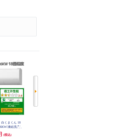
ン 白くまくん 18
Panasonic エアコン eolia(エオリア)
HITACHI エアコン白くまくん[WN
.6KW/凍結洗浄/
Xシリーズ 18畳/5.6kW/200V/ナノ
シリーズ/オリジナルモデル][18畳
5626D-W-ESET
イーX48兆/フィルター自動お掃除
用/5.6KW/200V/凍結洗浄/フィルタ
0円
305,800円
276,000円
(税込)
(税込)
(税込)
付/W/2026年度 CS-X566D2-ESET
ー・ファン自動お掃除] ★大型配