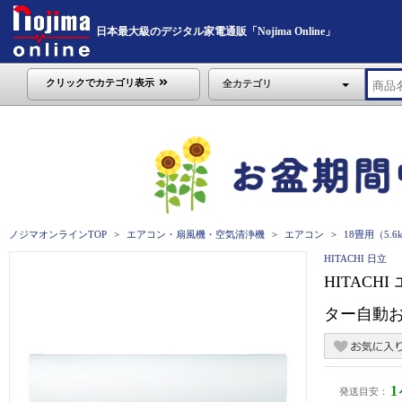
日本最大級のデジタル家電通販「Nojima Online」
クリックでカテゴリ表示
全カテゴリ
ノジマオンラインTOP
エアコン・扇風機・空気清浄機
エアコン
18畳用（5.
HITACHI 日立
HITACH
ター自動お掃除
発送目安：