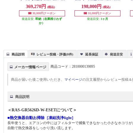
気・加湿 /フィルター自動お掃除 /
イーX48兆/フィルター自動お掃除
2
369,270円
198,000円
(税込)
(税込)
2026年モデル】 AN566ARP-W-ESE
付奥行コンパクト/W/2026年度 CS-
T
EX566D2-ESET
30,000円クーポン
10,000円クーポン
発送目安:
即納（在庫残りわず
発送目安:
1ヶ月
か）
商品説明
レビュー投稿・評価(0件)
延長保証
発送目安
商品コード：
2810000139895
メーカー情報ページ
商品が届いた後ご使用いただき、
マイページ
の注文履歴からレビュー投稿＆
商品説明
＜RAS-GR5626D-W-ESETについて＞
■熱交換器自動お掃除［凍結洗浄light］
長年使うと、エアコンの中にはフィルターで捕集できなかった小さなホコリが
自動で熱交換器をしっかり洗い流します。