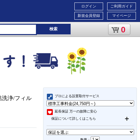
ログイン
ご利用ガイド
新規会員登録
マイページ
0
検索
プロによる設置取付サービス
凍結洗浄/フィル
延長保証
万一の故障に安心
保証について詳しくはこちら
数量：