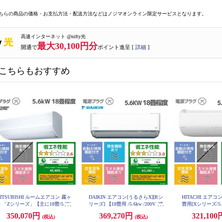
ちらの商品の価格・お支払方法・配送方法などはノジマオンライン限定サービスとなります。
高速インターネット @nifty光
最大30,100円分
開通で
ポイント進呈 [
詳細
]
こちらもおすすめ
ITSUBISHI ルームエアコン 霧ヶ
DAIKIN エアコン[うるさらX][Rシ
HITACHI エアコ
 「Zシリーズ」【主に18畳/5.6K
リーズ] 【18畳用 /5.6kw /200V /換
畳用[Xシリーズ/5
/200V/省エネプレミアムモデル/
気・加湿 /フィルター自動お掃除 /
単相200V] RAS-XR
350,070円
369,270円
321,10
(税込)
(税込)
モコテック搭載/2026年モデル】
2026年モデル】 AN566ARP-W-ESE