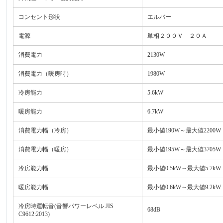
コンセント形状
エルバー
電源
単相２００Ｖ ２０Ａ
消費電力
2130W
消費電力（暖房時）
1980W
冷房能力
5.6kW
暖房能力
6.7kW
消費電力幅（冷房）
最小値190W～最大値2200W
消費電力幅（暖房）
最小値195W～最大値3705W
冷房能力幅
最小値0.5kW～最大値5.7kW
暖房能力幅
最小値0.6kW～最大値9.2kW
冷房時運転音(音響パワーレベル JIS
68dB
C9612:2013)