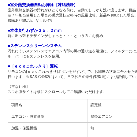
■室外熱交換器自動お掃除［凍結洗浄］
室外機熱交換器の汚れがひどくなる前に、自動でしっかり洗い流します。目詰ま
※７年相当使用した場合の暖房運転定格時の風量比較。新品を100とした場合
掃除あり99.7%、なし86.4%
■本体奥行わずか２５．０ｍｍ
前に出っ張るデザインがちょっと・・・という方にお薦め。
■ステンレスクリーンシステム
汚れにくいステンレスでエアコン内部の風の通り道を清潔に。フィルターには
ルーバーにもステンレスを使用。
■［ｅｃｏこれっきり］運転
リモコンの[ｅｃｏこれっきり]ボタンを押すだけで、お部屋の状況に合わせた
行います。※RAS-G40R2において、日立独自の条件(製造元)により評価して
【主な仕様】
スマホ版サイトは横にスクロールしてご確認いただけます。
項目名
設定値
エアコン・設置形態
壁掛エアコン
加湿・保湿機能
無