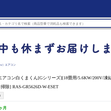
6kw）エアコン
I エアコン白くまくん[Gシリーズ][18畳用/5.6KW/200V/
] RAS-GR5626D-W-ESET
1ヶ月