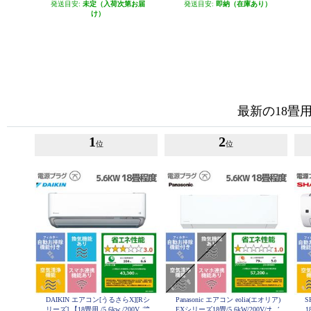
発送目安:
未定（入荷次第お届
発送目安:
即納（在庫あり）
け）
最新の18畳
1
2
位
位
DAIKIN エアコン[うるさらX][Rシ
Panasonic エアコン eolia(エオリア)
S
リーズ] 【18畳用 /5.6kw /200V /換
EXシリーズ18畳/5.6kW/200V/ナノ
1