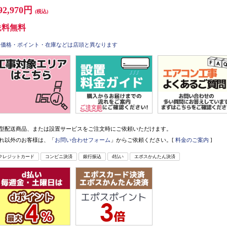
92,970円
(税込)
送料無料
価格・ポイント・在庫などは店頭と異なります
型配送商品、または設置サービスをご注文時にご依頼いただけます。
れ以外のお客様は、「
お問い合わせフォーム
」からご依頼ください。[
料金のご案内
]
クレジットカード
コンビニ決済
銀行振込
d払い
エポスかんたん決済