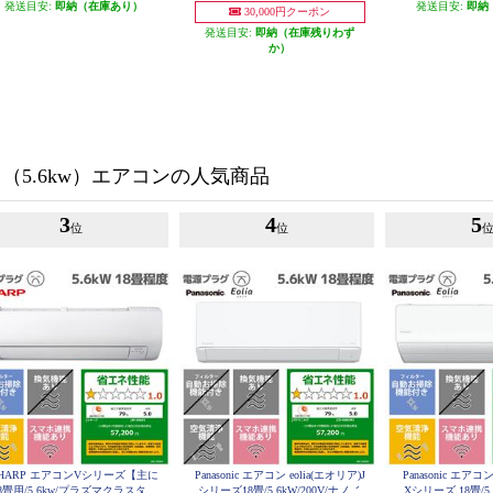
MSZ-ZW5626S-W-ESET
T
発送目安:
即納（在庫あり）
発送目安:
即納
30,000円クーポン
発送目安:
即納（在庫残りわず
か）
用（5.6kw）エアコンの人気商品
3
4
5
位
位
HARP エアコンVシリーズ【主に
Panasonic エアコン eolia(エオリア)J
Panasonic エアコン
8畳用/5.6kw/プラズマクラスター
シリーズ18畳/5.6kW/200V/ナノイ
Xシリーズ 18畳/5.