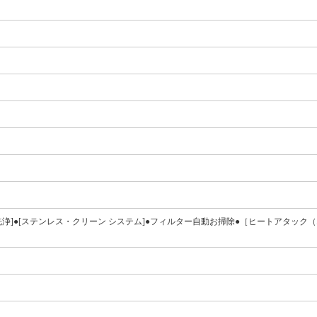
洗浄]●[ステンレス・クリーン システム]●フィルター自動お掃除●［ヒートアタック