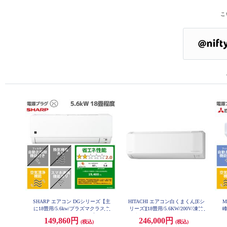
こ
SHARP エアコン DGシリーズ【主
HITACHI エアコン白くまくん[Eシ
M
に18畳用/5.6kw/プラズマクラスタ
リーズ][18畳用/5.6KW/200V/凍結
峰
ー7000/200V/2026年モデル】 AY-U
洗浄] RAS-ER5626D-W-ESET
W
149,860円
246,000円
(税込)
(税込)
56DG2-ESET
エ