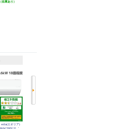
（在庫あり）
発送目安:
即納（在庫あり）
送対象商品 RAS-WN5626D-W-ESE
発送目安:
即納（在庫あり）
T
6
7
位
位
位
 eolia(エオリア)
DAIKIN エアコン[うるさらX］[R
DAIKIN エアコン Aシリーズ 18畳
6kW/200V/ナノ
シリーズ]【18畳用/5.6kw/200V/換
用 5.6kw 200V フィルター自動お