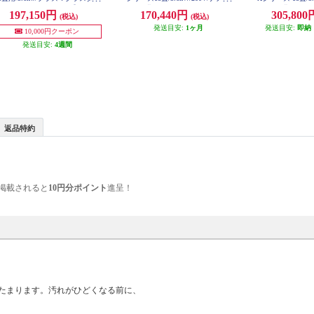
5000/200V/2026年モデル】 AY-U5
ーX9.6兆/スタンダードモデル/W/2
イーX48兆/フィ
197,150円
170,440円
305,80
(税込)
(税込)
6V2-ESET
026年度 CS-566DJR2-ESET
付/W/2026年度 CS
発送目安:
1ヶ月
発送目安:
即納
10,000円クーポン
発送目安:
4週間
返品特約
掲載されると
10円分ポイント
進呈！
たまります。汚れがひどくなる前に、