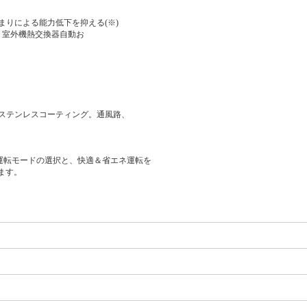
りによる能力低下を抑える(※)
、室外機熱交換器自動お
ステンレスコーティング。通風路、
運転モードの選択と、快適＆省エネ運転を
います。