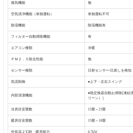
換気機能
無
空気清浄機能（単独運転）
単独運転不可
除湿機能
除湿機能有
フィルター自動掃除機能
有
エアコン種類
冷暖
ＰＭ２．５除去性能
無
センサー種類
日射センサー/日差しを検知
気流制御
●上下・左右スイング
●熱交換器自動お掃除[凍結
内部清潔機能
リーン）］
冷房目安畳数
15畳～23畳
暖房目安畳数
15畳～18畳
外気温２℃時 暖房能力
6.7kW