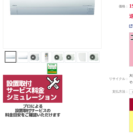
1
価格：
大
リサイクル：
そ
支払方法：