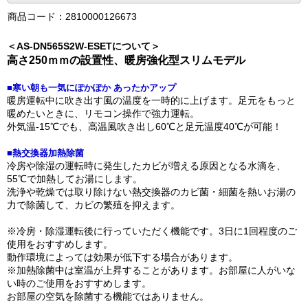
商品コード：2810000126673
＜AS-DN565S2W-ESETについて＞
高さ250ｍｍの設置性、暖房強化型スリムモデル
■寒い朝も一気にぽかぽか あったかアップ
暖房運転中に吹き出す風の温度を一時的に上げます。足元をもっと
暖めたいときに、リモコン操作で強力運転。
外気温-15℃でも、高温風吹き出し60℃と足元温度40℃が可能！
■熱交換器加熱除菌
冷房や除湿の運転時に発生したカビが増える原因となる水滴を、
55℃で加熱してお湯にします。
洗浄や乾燥では取り除けない熱交換器のカビ菌・細菌を熱いお湯の
力で除菌して、カビの繁殖を抑えます。
※冷房・除湿運転後に行っていただく機能です。3日に1回程度のご
使用をおすすめします。
動作環境によっては効果が低下する場合があります。
※加熱除菌中は室温が上昇することがあります。お部屋に人がいな
い時のご使用をおすすめします。
お部屋の空気を除菌する機能ではありません。