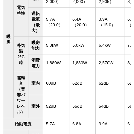
2,000）
2,000）
2,905）
3,
電気
特性
運転
電流
5.7A
6.4A
3.9A
6.0
（最
（20.0）
（20.0）
（15.0）
（2
大）
暖
房
暖房
5.0kW
5.0kW
6.4kW
7.
外気
能力
温
2°C
消費
時
1,880W
1,880W
2,570W
3,
電力
運転
室内
60dB
62dB
62dB
62
音
（音
響パ
ワー
レベ
室外
52dB
55dB
54dB
58
ル）
始動電流
5.7A
6.8A
3.9A
6.0