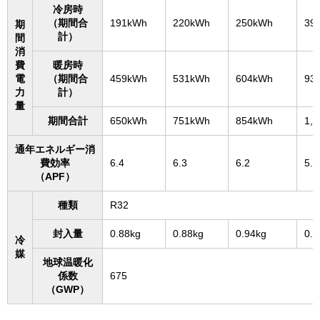
冷房時
（期間合
191kWh
220kWh
250kWh
39
期
計）
間
消
費
暖房時
電
（期間合
459kWh
531kWh
604kWh
93
力
計）
量
期間合計
650kWh
751kWh
854kWh
1,
通年エネルギー消
費効率
6.4
6.3
6.2
5.7
（APF）
種類
R32
封入量
0.88kg
0.88kg
0.94kg
0.9
冷
媒
地球温暖化
係数
675
（GWP）