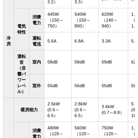
3.2）
3.3）
445W
540W
620W
1,
消費
（150～
（150～
（140～
（1
電力
750）
800）
940）
1,
電気
特性
冷
運転
5.6A
6.8A
3.3A
5.3
房
電流
運転
室内
58dB
58dB
59dB
62
音
（音
響パ
ワー
レベ
室外
55dB
56dB
55dB
58
ル）
2.5kW
2.8kW
5.
3.6kW
暖房能力
(0.6～
(0.6～
(0
(0.7～8.8）
6.5）
6.5）
10
480W
560W
750W
1,
消費
（120～
（120～
（120～
（1
電力