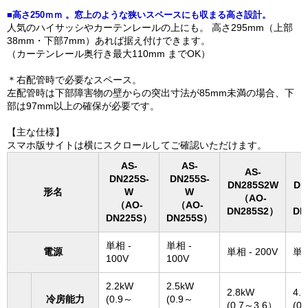
■高さ250ｍｍ 。窓上のような狭いスペースにも収まる高さ設計。
人気のハイサッシやカーテンレールの上にも。 高さ295mm（上部
38mm・下部7mm）あれば据え付けできます。
（カーテンレール奥行き最大110mm までOK）
＊右配管時で必要なスペース。
左配管時は下部障害物の壁からの突出寸法が85mm未満の場合、下
部は97mm以上の確保が必要です。
【主な仕様】
スマホ版サイトは横にスクロールしてご確認いただけます。
AS-
AS-
AS-
DN225S-
DN255S-
DN285S2W
DN
形名
W
W
（AO-
（AO-
（AO-
DN285S2）
DN
DN225S）
DN255S）
単相 -
単相 -
電源
単相 - 200V
単相
100V
100V
2.2kW
2.5kW
2.8kW
4.
冷房能力
(0.9～
(0.9～
(0.7～3.6）
(0