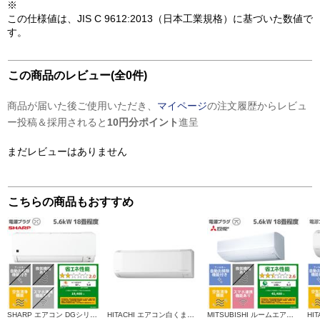
※
この仕様値は、JIS C 9612:2013（日本工業規格）に基づいた数値で
す。
この商品のレビュー(全0件)
商品が届いた後ご使用いただき、
マイページ
の注文履歴からレビュ
ー投稿＆採用されると
10円分ポイント
進呈
まだレビューはありません
こちらの商品もおすすめ
SHARP エアコン DGシリーズ【主に18畳用/5.6kw/プラズマクラスター7000/200V/2026年モデル】 AY-U56DG2-ESET
HITACHI エアコン白くまくん[Eシリーズ][18畳用/5.6KW/200V/凍結洗浄] RAS-ER5626D-W-ESET
MITSUBISHI ルームエアコン 霧ヶ峰 「Zシリーズ」【主に18畳/5.6KW/200V/省エネプレミアムモデル/エモコテック搭載/2026年モデル】 MSZ-ZW5626S-W-ESET