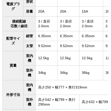
形状
電源プラ
グ
容量
20A
20A
15A
20
接続配線
3 / 直径
3 / 直径
3 / 直径
3 
芯数 / 線径
2.0mm
2.0mm
2.0mm
2.
細管
6.35mm
6.35mm
6.35mm
6.
配管サイ
ズ
太管
9.52mm
9.52mm
9.52mm
9.
室内
12.5kg
12.5kg
12.5kg
12.
機
質量
室外
34kg
34kg
36kg
38
機
室内
高さ250 × 幅777 × 奥行319mm
機
外形寸法
室外
高さ542 × 幅799 × 奥行
高さ632 × 幅799 
機
290mm