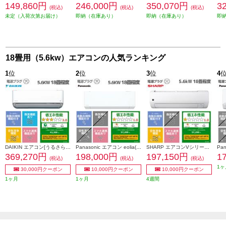
149,860円
246,000円
350,070円
3
(税込)
(税込)
(税込)
未定（入荷次第お届け）
即納（在庫あり）
即納（在庫あり）
即
18畳用（5.6kw）エアコンの人気ランキング
1
位
2
位
3
位
4
DAIKIN エアコン[うるさらX][Rシリーズ] 【18畳用 /5.6kw /200V /換気・加湿 /フィルター自動お掃除 /2026年モデル】 AN566ARP-W-ESET
Panasonic エアコン eolia(エオリア)EXシリーズ18畳/5.6kW/200V/ナノイーX48兆/フィルター自動お掃除付奥行コンパクト/W/2026年度 CS-EX566D2-ESET
SHARP エアコンVシリーズ【主に18畳用/5.6kw/プラズマクラスター25000/200V/2026年モデル】 AY-U56V2-ESET
369,270円
198,000円
197,150円
1
(税込)
(税込)
(税込)
1ヶ
30,000円クーポン
10,000円クーポン
10,000円クーポン
1ヶ月
1ヶ月
4週間