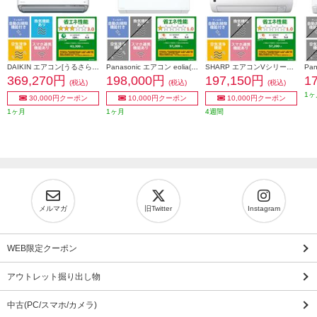
DAIKIN エアコン[うるさらX][Rシリーズ] 【18畳用 /5.6kw /200V /換気・加湿 /フィルター自動お掃除 /2026年モデル】 AN566ARP-W-ESET
Panasonic エアコン eolia(エオリア)EXシリーズ18畳/5.6kW/200V/ナノイーX48兆/フィルター自動お掃除付奥行コンパクト/W/2026年度 CS-EX566D2-ESET
SHARP エアコンVシリーズ【主に18畳用/5.6kw/プラズマクラスター25000/200V/2026年モデル】 AY-U56V2-ESET
369,270円
198,000円
197,150円
1
(税込)
(税込)
(税込)
1ヶ
30,000円クーポン
10,000円クーポン
10,000円クーポン
1ヶ月
1ヶ月
4週間
メルマガ
旧Twitter
Instagram
WEB限定クーポン
アウトレット掘り出し物
中古(PC/スマホ/カメラ)