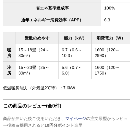
省エネ基準達成率
100%
通年エネルギー消費効率（APF）
6.3
畳数のめやす
能力（kW）
消費電力（W）
暖
15～18畳（24～
6.7（0.6～
1600（120～
房
30m²）
10.3）
2990）
冷
15～23畳（25～
5.6（0.7～
1600（120～
房
39m²）
6.0）
1750）
低温暖房能力（外気温2℃時）：7.6kW
この商品のレビュー(全0件)
商品が届いた後ご使用いただき、
マイページ
の注文履歴からレビュ
ー投稿＆採用されると
10円分ポイント
進呈