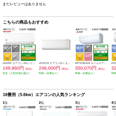
まだレビューはありません
こちらの商品もおすすめ
SHARP エアコン DGシリーズ【主に18畳用/5.6kw/プラズマクラスター7000/200V/2026年モデル】 AY-U56DG2-ESET
HITACHI エアコン白くまくん[Eシリーズ][18畳用/5.6KW/200V/凍結洗浄] RAS-ER5626D-W-ESET
MITSUBISHI ルームエアコン 霧ヶ峰 「Zシリーズ」【主に18畳/5.6KW/200V/省エネプレミアムモデル/エモコテック搭載/2026年モデル】 MSZ-ZW5626S-W-ESET
149,860円
246,000円
350,070円
3
(税込)
(税込)
(税込)
未定（入荷次第お届け）
即納（在庫あり）
即納（在庫あり）
即
18畳用（5.6kw）エアコンの人気ランキング
1
位
2
位
3
位
4