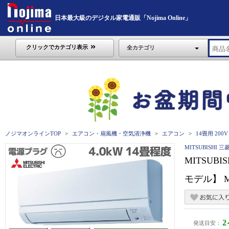
日本最大級のデジタル家電通販「Nojima Online」
クリックでカテゴリ表示
全カテゴリ
ノジマオンラインTOP
エアコン・扇風機・空気清浄機
エアコン
14畳用 200
MITSUBISHI 三
MITSUBI
モデル】 MS
発送目安：