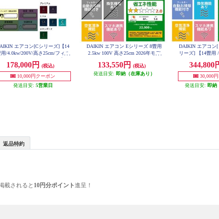
AIKIN エアコン[Cシリーズ]【14
DAIKIN エアコン Eシリーズ 8畳用
DAIKIN エアコン
用/4.0kw/200V/高さ25cm/フィル
2.5kw 100V 高さ25cm 2026年モデ
リーズ] 【14畳用 /4.
ー自動お掃除/2025年モデル】 A
ル AN256AES-W-ESET
気・加湿 /フィル
178,000円
133,550円
344,80
(税込)
(税込)
N405ACP-W-ESET
2026年モデル】 AN4
T
発送目安:
即納（在庫あり）
10,000円クーポン
30,00
発送目安:
5営業日
発送目安:
即納
返品特約
掲載されると
10円分ポイント
進呈！