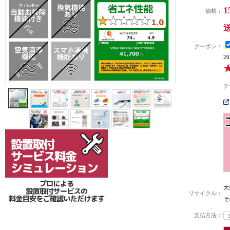
1
価格：
クーポン：
2
ク
大
リサイクル：
そ
支払方法：