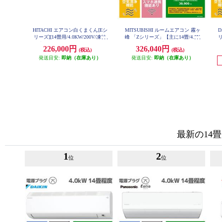
HITACHI エアコン白くまくん[Eシ
MITSUBISHI ルームエアコン 霧ヶ
D
リーズ][14畳用/4.0KW/200V/凍結
峰 「Zシリーズ」【主に14畳/4.0K
リ
洗浄] RAS-ER4026D-W-ESET
W/200V/省エネプレミアムモデル/
気
226,000円
326,040円
(税込)
(税込)
エモコテック搭載/2026年モデル】
2
MSZ-ZW4026S-W-ESET
発送目安:
即納（在庫あり）
発送目安:
即納（在庫あり）
最新の14畳
1
2
位
位