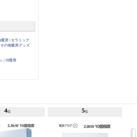
油暖房
|
セラミック
|
その他暖房グッズ
コン
|
18畳用
4
5
位
位