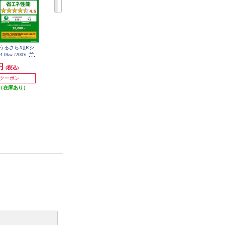
[うるさらX][Rシ
HITACHI エアコン白くまくん[Dシ
Panasonic エアコン eolia(エオリア)J
0kw /200V /換
リーズ][14畳用/4.0KW/200V/凍結
シリーズ14畳/4.0kW/200V/ナノイ
ター自動お掃除 /
洗浄] RAS-DR4026D-W-ESET
ーX9.6兆/スタンダードモデル/W/2
0円
139,800円
141,410円
(税込)
(税込)
(税込)
06ARP-W-ESE
026年度 CS-406DJR2-ESET
発送目安:
即納（在庫残りわず
発送目安:
即納（在庫あり）
0円クーポン
か）
（在庫あり）