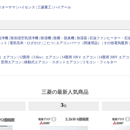
スオーヤマ
|
ハイセンス
|
三菱重工
|
ハイアール
清浄機
|
除加湿空気清浄機
|
除湿機
|
除菌・脱臭機
|
加湿器
|
石油ファンヒーター・石
ペット
|
電気毛布・ひざかけ
|
こたつ
|
エアコンパーツ（関連用品）
|
その他電気暖房
kw）エアコン
|
12畳用（3.6kw）エアコン
|
14畳用 100Ｖ エアコン
|
14畳用 200V エア
|
窓用エアコン
|
移動式エアコン・スポットエアコン
|
リモコン・フィルター
三菱の最新人気商品
3
位