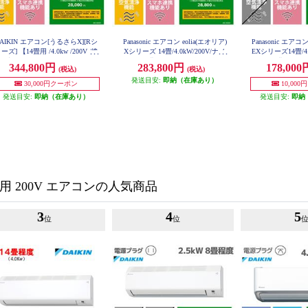
AIKIN エアコン[うるさらX][Rシ
Panasonic エアコン eolia(エオリア)
Panasonic エアコン
ーズ] 【14畳用 /4.0kw /200V /換
Xシリーズ 14畳/4.0kW/200V/ナノ
EXシリーズ14畳/4.
・加湿 /フィルター自動お掃除 /
イーX48兆/フィルター自動お掃除
イーX48兆/フィ
344,800円
283,800円
178,00
(税込)
(税込)
026年モデル】 AN406ARP-W-ESE
付/W/2026年度 CS-X406D2-ESET
付奥行コンパクト/W/
T
EX406D2
発送目安:
即納（在庫あり）
30,000円クーポン
10,00
発送目安:
即納（在庫あり）
発送目安:
即納
用 200V エアコンの人気商品
3
4
5
位
位