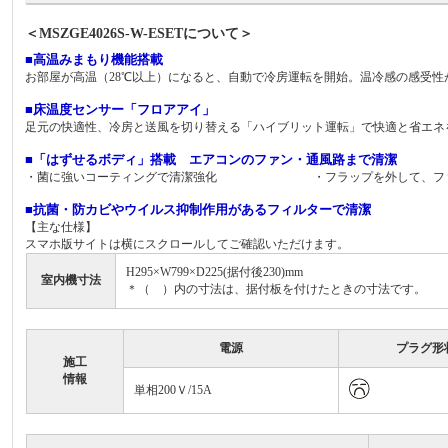
＜MSZGE4026S-W-ESETについて＞
■高温みまもり機能搭載
お部屋が高温（28℃以上）になると、自動で冷房運転を開始。温冷感の感受
■床温度センサー「フロアアイ」
足元の快適性、冷房と送風を切り替える「ハイブリット運転」で快適と省エネ
■「はずせるボディ」搭載 エアコンのファン・通風路まで清潔
・菌に強いコーティングで清潔強化 ・フラップを外して、ファン
■抗菌・防カビやウイルス抑制作用があるフィルターで清潔
【主な仕様】
スマホ版サイトは横にスクロールしてご確認いただけます。
H295×W799×D225(据付後230)mm
室内機寸法
＊（ ）内の寸法は、据付板を付けたときの寸法です。
電源
プラグ形
施工
情報
単相200Ｖ/15A