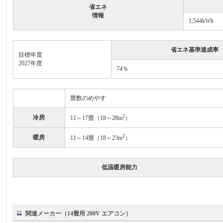
省エネ
情報
1,544kWh
省エネ基準達成率
目標年度
2027年度
74％
畳数のめやす
2
冷房
11～17畳（18～28m
）
2
暖房
11～14畳（18～23m
）
低温暖房能力
関連メーカー（14畳用 200V エアコン）