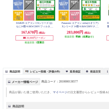
DAIKIN エアコン CXシリーズ [お
Panasonic エアコン eolia(エオリア)
D
もに14畳/4.0KW/200V/フィルター
Xシリーズ 14畳/4.0kW/200V/ナノ
畳
自動お掃除/機内洗浄機能/2026年
イーX48兆/フィルター自動お掃除
タ
167,670円
283,800円
(税込)
(税込)
モデル] S406ATCP-W-ESET
付/W/2026年度 CS-X406D2-ESET
発送目安:
即納（在庫あり）
20,000円クーポン
発送目安:
5営業日
商品説明
レビュー投稿・評価(0件)
延長保証
発送目安
商品コード：
2810000138577
メーカー情報ページ
商品が届いた後ご使用いただき、
マイページ
の注文履歴からレビュー投稿＆
商品説明