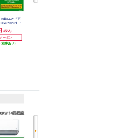
 eolia(エオリア)
Panasonic エアコン eolia(エオリア)J
SHARP エアコンVシリーズ【主に
0kW/200V/ナノ
シリーズ14畳/4.0kW/200V/ナノイ
14畳用/4.0kw/プラズマクラスター
ルター自動お掃除
ーX9.6兆/スタンダードモデル/W/2
25000/200V/2026年モデル】 AY-U4
0円
141,410円
173,930円
(税込)
(税込)
(税込)
0V2-ESET
2026年度 CS-
026年度 CS-406DJR2-ESET
-ESET
発送目安:
即納（在庫あり）
0円クーポン
10,000円クーポン
（在庫あり）
発送目安:
即納（在庫あり）
6
7
位
位
位