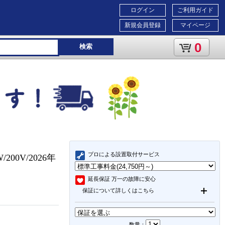
ログイン
ご利用ガイド
新規会員登録
マイページ
0
検索
プロによる設置取付サービス
00V/2026年
延長保証
万一の故障に安心
保証について詳しくはこちら
数量：