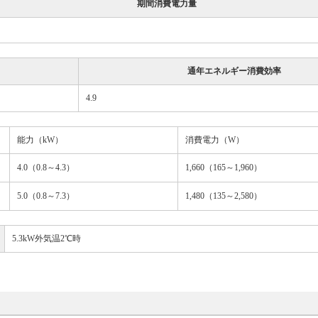
期間消費電力量
通年エネルギー消費効率
4.9
能力（kW）
消費電力（W）
4.0（0.8～4.3）
1,660（165～1,960）
5.0（0.8～7.3）
1,480（135～2,580）
5.3kW外気温2℃時