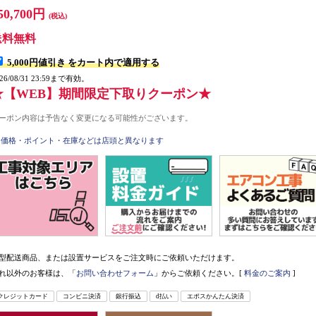
50,700円
(税込)
送料無料
5,000円値引き
をカート内で適用する
026/08/31 23:59まで有効。
★【WEB】期間限定下取りクーポン★
ーポン内容は予告なく変更になる可能性がございます。
価格・ポイント・在庫などは店頭と異なります
型配送商品、または設置サービスをご注文時にご依頼いただけます。
れ以外のお客様は、「
お問い合わせフォーム
」からご依頼ください。[
料金のご案内
]
クレジットカード
コンビニ決済
銀行振込
d払い
エポスかんたん決済