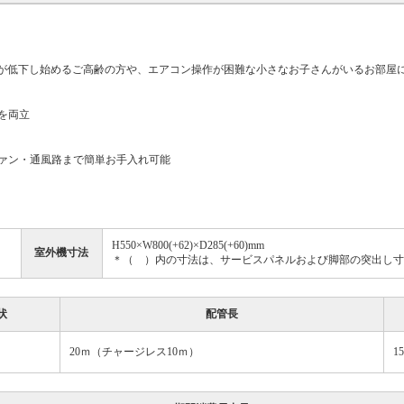
性が低下し始めるご高齢の方や、エアコン操作が困難な小さなお子さんがいるお部屋
を両立
・通風路まで簡単お手入れ可能
H550×W800(+62)×D285(+60)mm
室外機寸法
＊（ ）内の寸法は、サービスパネルおよび脚部の突出し寸
状
配管長
20ｍ（チャージレス10ｍ）
1