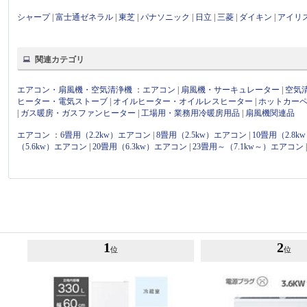
シャープ
|
富士通ゼネラル
|
東芝
|
パナソニック
|
日立
|
三菱
|
ダイキン
|
アイリ
関連カテゴリ
エアコン・扇風機・空気清浄機
：
エアコン
|
扇風機・サーキュレーター
|
空気
ヒーター・電気ストーブ
|
オイルヒーター・オイルレスヒーター
|
ホットカー
|
ガス暖房・ガスファンヒーター
|
工場用・業務用冷暖房用品
|
扇風機関連品
エアコン
：
6畳用（2.2kw）エアコン
|
8畳用（2.5kw）エアコン
|
10畳用（2.8
（5.6kw）エアコン
|
20畳用（6.3kw）エアコン
|
23畳用～（7.1kw～）エアコン
1
2
位
位