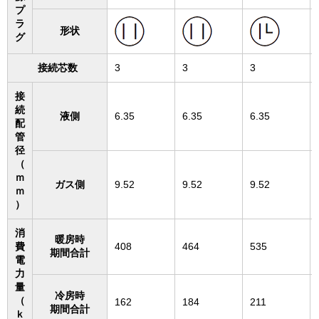
プ
ラ
形状
グ
接続芯数
3
3
3
接
続
液側
6.35
6.35
6.35
配
管
径
（
ｍ
ガス側
9.52
9.52
9.52
ｍ
）
消
暖房時
費
408
464
535
期間合計
電
力
量
冷房時
（
162
184
211
期間合計
ｋ