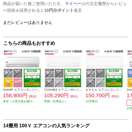
商品が届いた後ご使用いただき、
マイページ
の注文履歴からレビュ
ー投稿＆採用されると
10円分ポイント
進呈
まだレビューはありません
こちらの商品もおすすめ
SHARP エアコン Eシリーズ【主に14畳用/4.0kw/プラズマクラスター25000/100V/2026年モデル】 AY-U40E-ESET
TOSHIBA エアコン Mシリーズ【14畳用/4.0kw/100V/2026年モデル】 RAS-V401M-W-ESET
ゼネラル エアコン Cシリーズ【14畳用/4.0kw/100V/熱交換器加熱除菌/2026年モデル】 AS-C406T-W-ESET
158,900円
105,290円
150,700円
1
(税込)
(税込)
(税込)
未定（入荷次第お届け）
即納（在庫あり）
10営業日
10
14畳用 100Ｖ エアコンの人気ランキング