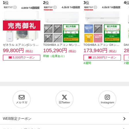
1
位
2
位
3
位
4
ゼネラル エアコン[Cシリーズ]【14畳用/4.0kw/100V/熱交換器加熱除菌/2025年モデル】 AS-C405S-W-ESET
TOSHIBA エアコン Mシリーズ【14畳用/4.0kw/100V/2026年モデル】 RAS-V401M-W-ESET
TOSHIBA エアコン DXシリーズ【14畳用/4.0kw/100V/2026年モデル】 RAS-V401DX-W-ESET
99,800円
105,290円
173,940円
2
(税込)
(税込)
(税込)
即納（在庫あり）
5,000円クーポン
10,000円クーポン
4週間
2週
メルマガ
旧Twitter
Instagram
WEB限定クーポン