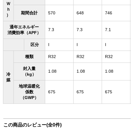
Ｗ
ｈ
期間合計
570
648
746
）
通年エネルギー
7.3
7.3
7.1
消費効率（APF）
区分
I
I
I
種類
R32
R32
R32
封入量
1.08
1.08
1.08
冷
（kg）
媒
地球温暖化
係数
675
675
675
（GWP）
この商品のレビュー(全0件)