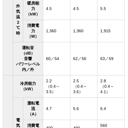
暖房能
外
力
4.5
4.5
5.5
気
（kW）
温
２
消費電
℃
力
1,360
1,360
1,915
時
（W）
運転音
（dB）
音響
60／54
62／56
63／59
パワーレベル
内／外
2.2
2.5
2.8
冷房能力
（0.4～
（0.4～
（0.4～
（kW）
3.5）
3.6）
4.1）
運転電
流
4.7
5.6
6.4
（A）
電
気
消費電
560