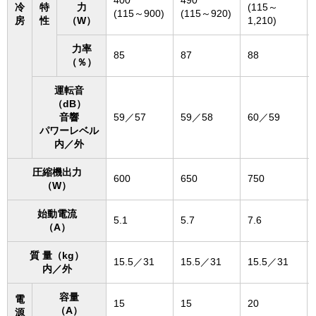
400
490
冷
特
力
(115～
(115～900)
(115～920)
房
性
（W）
1,210)
力率
85
87
88
（％）
運転音
（dB）
音響
59／57
59／58
60／59
パワーレベル
内／外
圧縮機出力
600
650
750
（W）
始動電流
5.1
5.7
7.6
（A）
質 量（kg）
15.5／31
15.5／31
15.5／31
内／外
容量
電
15
15
20
（A）
源