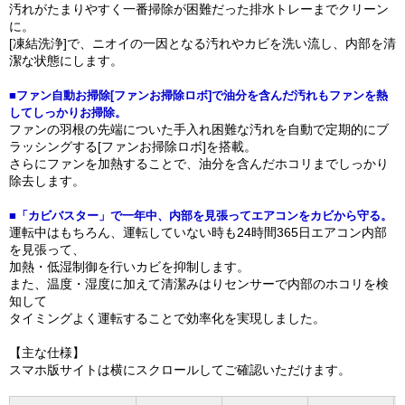
汚れがたまりやすく一番掃除が困難だった排水トレーまでクリーン
に。
[凍結洗浄]で、ニオイの一因となる汚れやカビを洗い流し、内部を清
潔な状態にします。
■ファン自動お掃除[ファンお掃除ロボ]で油分を含んだ汚れもファンを熱
してしっかりお掃除。
ファンの羽根の先端についた手入れ困難な汚れを自動で定期的にブ
ラッシングする[ファンお掃除ロボ]を搭載。
さらにファンを加熱することで、油分を含んだホコリまでしっかり
除去します。
■「カビバスター」で一年中、内部を見張ってエアコンをカビから守る。
運転中はもちろん、運転していない時も24時間365日エアコン内部
を見張って、
加熱・低湿制御を行いカビを抑制します。
また、温度・湿度に加えて清潔みはりセンサーで内部のホコリを検
知して
タイミングよく運転することで効率化を実現しました。
【主な仕様】
スマホ版サイトは横にスクロールしてご確認いただけます。