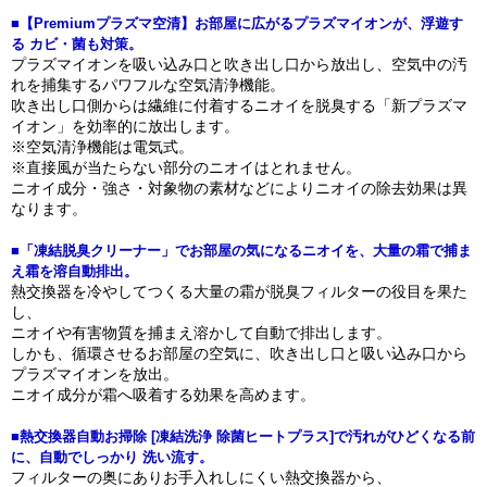
■【Premiumプラズマ空清】お部屋に広がるプラズマイオンが、浮遊す
る カビ・菌も対策。
プラズマイオンを吸い込み口と吹き出し口から放出し、空気中の汚
れを捕集するパワフルな空気清浄機能。
吹き出し口側からは繊維に付着するニオイを脱臭する「新プラズマ
イオン」を効率的に放出します。
※空気清浄機能は電気式。
※直接風が当たらない部分のニオイはとれません。
ニオイ成分・強さ・対象物の素材などによりニオイの除去効果は異
なります。
■「凍結脱臭クリーナー」でお部屋の気になるニオイを、大量の霜で捕ま
え霜を溶自動排出。
熱交換器を冷やしてつくる大量の霜が脱臭フィルターの役目を果た
し、
ニオイや有害物質を捕まえ溶かして自動で排出します。
しかも、循環させるお部屋の空気に、吹き出し口と吸い込み口から
プラズマイオンを放出。
ニオイ成分が霜へ吸着する効果を高めます。
■熱交換器自動お掃除 [凍結洗浄 除菌ヒートプラス]で汚れがひどくなる前
に、自動でしっかり 洗い流す。
フィルターの奥にありお手入れしにくい熱交換器から、