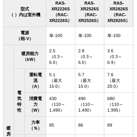
RAS-
RAS-
RAS-
型式
XR2226S
XR2526S
XR2826S
（ ）内は室外機
（RAC-
（RAC-
（RAC-
XR2226S）
XR2526S）
XR2826S）
電源
単-100
単-100
単-100
（相-V）
2.5
2.8
3.6
暖房能力
（0.3～
（0.3～
（0.3～
（kW）
6.0）
6.0）
6.9）
運転電
5.1
5.7
7.6
流
（最大
（最大
（最大
（A）
15.0）
15.0）
20.0）
電
気
消費電
430
490
680
特
力
（110～
（110～
（110～
性
（W）
1,490）
1,490）
1,995）
力率
85
86
89
暖
（％）
房