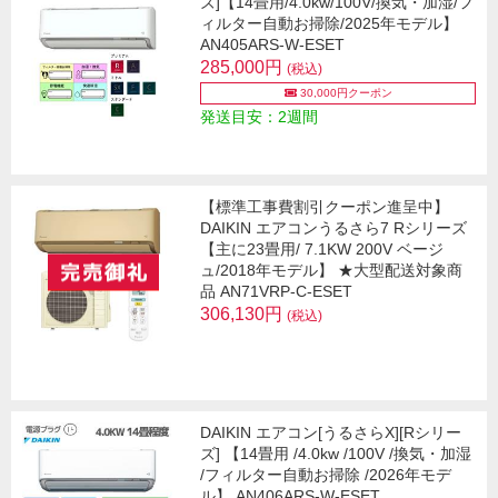
ズ]【14畳用/4.0kw/100V/換気・加湿/フ
ィルター自動お掃除/2025年モデル】
AN405ARS-W-ESET
285,000円
(税込)
30,000円クーポン
発送目安：2週間
【標準工事費割引クーポン進呈中】
DAIKIN エアコンうるさら7 Rシリーズ
【主に23畳用/ 7.1KW 200V ベージ
ュ/2018年モデル】 ★大型配送対象商
品 AN71VRP-C-ESET
306,130円
(税込)
DAIKIN エアコン[うるさらX][Rシリー
ズ] 【14畳用 /4.0kw /100V /換気・加湿
/フィルター自動お掃除 /2026年モデ
ル】 AN406ARS-W-ESET