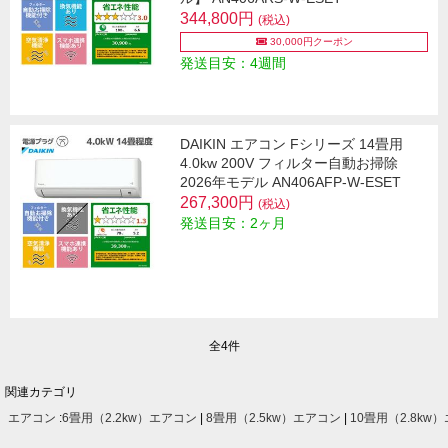
344,800円
(税込)
30,000円クーポン
発送目安：4週間
DAIKIN エアコン Fシリーズ 14畳用
4.0kw 200V フィルター自動お掃除
2026年モデル AN406AFP-W-ESET
267,300円
(税込)
発送目安：2ヶ月
全4件
関連カテゴリ
エアコン
:
6畳用（2.2kw）エアコン
|
8畳用（2.5kw）エアコン
|
10畳用（2.8kw