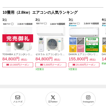
10畳用（2.8kw）エアコンの人気ランキング
1
位
2
位
3
位
4
TOSHIBA エアコン[Xシリーズ]【10畳用/2.8kw/100V/2025年モデル】 RAS-U281X-W-ESET
ゼネラル エアコン[Cシリーズ]【10畳用/2.8kw/100V/熱交換器加熱除菌/2025年モデル】 AS-C285S-W-ESET
DAIKIN エアコン CXシリーズ [おもに10畳/2.8KW/100V/フィルター自動お掃除/機内洗浄機能/2026年モデル] S286ATCS-W-ESET
84,800円
84,800円
155,800円
1
(税込)
(税込)
(税込)
即
10,000円クーポン
5,000円クーポン
20,000円クーポン
3営業日
5営業日
メルマガ
旧Twitter
Instagram