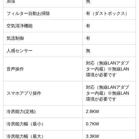
加湿
無
フィルター自動お掃除
有（ダストボックス）
空気清浄機能
有
気流制御
有
人感センサー
無
対応（無線LANアダプ
音声操作
ター内蔵）※無線LAN
環境が必要です
対応（無線LANアダプ
スマホアプリ操作
ター内蔵）※無線LAN
環境が必要です
冷房能力(定格)
2.8KW
冷房能力幅（最小）
0.7KW
冷房能力幅（最大）
3.3KW