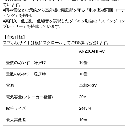
ています。
●雨や雪などの天候から室外機の頭脳部を守る「制御基板両面コーテ
ィング」を採用。
●高耐久・低振動・低騒音を実現したダイキン独自の「スイングコン
プレッサー」を搭載しています。
【主な仕様】
スマホ版サイトは横にスクロールしてご確認いただけます。
AN286AHP-W
畳数のめやす（冷房時）
10畳
畳数のめやす（暖房時）
10畳
電源
単相200V
電気容量(ブレーカー容量)
20A
配管サイズ
2分3分
最大高低差
10m