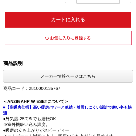
カートに入れる
商品説明
メーカー情報ページはこちら
商品コード：2810000135767
＜AN286AHP-W-ESETについて＞
■【高暖房仕様】高い暖房パワーと凍結・着雪しにくい設計で寒い冬も快
適
●外気温-25℃※でも運転OK
※室外機吸い込み温度。
●暖房の立ち上がりがスピーディー
ヒートブースト制御により、暖房の立ち上がりを早めます。