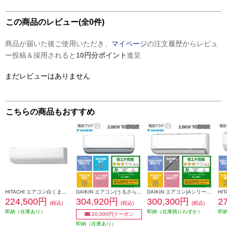
この商品のレビュー(全0件)
商品が届いた後ご使用いただき、
マイページ
の注文履歴からレビュ
ー投稿＆採用されると
10円分ポイント
進呈
まだレビューはありません
こちらの商品もおすすめ
HITACHI エアコン白くまくん[WNシリーズ/オリジナルモデル][10畳用/2.8KW/凍結洗浄/フィルター・ファン自動お掃除] RAS-WN2826S-W-ESET
DAIKIN エアコン[うるさらX][Rシリーズ] 【10畳用 /2.8kw /100V /換気・加湿 /フィルター自動お掃除 /2026年モデル】 AN286ARS-W-ESET
DAIKIN エアコン[Aシリーズ]【10畳用/2.8kw/100V/フィルター自動お掃除/2026年モデル】 AN286AAS-W-ESET
224,500円
304,920円
300,300円
2
(税込)
(税込)
(税込)
即納（在庫あり）
即納（在庫残りわずか）
即
20,000円クーポン
即納（在庫あり）