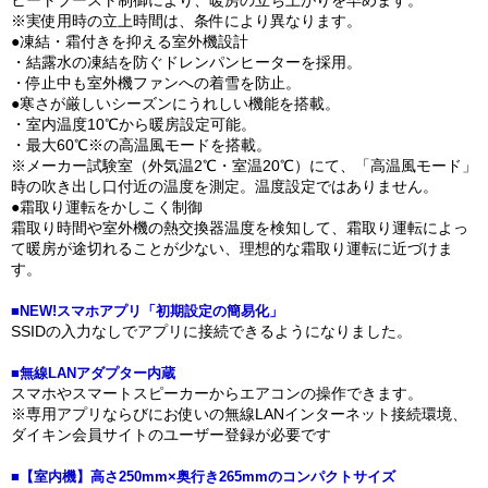
※実使用時の立上時間は、条件により異なります。
●凍結・霜付きを抑える室外機設計
・結露水の凍結を防ぐドレンパンヒーターを採用。
・停止中も室外機ファンへの着雪を防止。
●寒さが厳しいシーズンにうれしい機能を搭載。
・室内温度10℃から暖房設定可能。
・最大60℃※の高温風モードを搭載。
※メーカー試験室（外気温2℃・室温20℃）にて、「高温風モード」
時の吹き出し口付近の温度を測定。温度設定ではありません。
●霜取り運転をかしこく制御
霜取り時間や室外機の熱交換器温度を検知して、霜取り運転によっ
て暖房が途切れることが少ない、理想的な霜取り運転に近づけま
す。
■NEW!スマホアプリ「初期設定の簡易化」
SSIDの入力なしでアプリに接続できるようになりました。
■無線LANアダプター内蔵
スマホやスマートスピーカーからエアコンの操作できます。
※専用アプリならびにお使いの無線LANインターネット接続環境、
ダイキン会員サイトのユーザー登録が必要です
■【室内機】高さ250mm×奥行き265mmのコンパクトサイズ