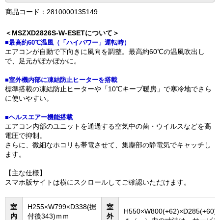
商品コード：2810000135149
＜MSZXD2826S-W-ESETについて＞
■最高約60℃温風（「ハイパワー」運転時）
エアコンが自動で下向きに風向を調整。最高約60℃の温風吹出し
で、足元がぽかぽかに。
■室外機内部に凍結防止ヒーターを搭載
標準搭載の凍結防止ヒーターや「10℃キープ暖房」で寒冷地でさら
に使いやすい。
■ヘルスエアー機能搭載
エアコン内部のユニットを通過する空気中の菌・ウイルスなどを高
電圧で抑制。
さらに、微細なホコリも帯電させて、集塵部の静電気でキャッチし
ます。
【主な仕様】
スマホ版サイトは横にスクロールしてご確認いただけます。
室
H255×W799×D338(据
室
H550×W800(+62)×D285(+60
内
付後343)ｍｍ
外