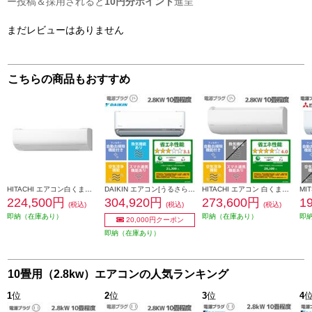
ー投稿＆採用されると
10円分ポイント
進呈
まだレビューはありません
こちらの商品もおすすめ
HITACHI エアコン白くまくん[WNシリーズ/オリジナルモデル][10畳用/2.8KW/凍結洗浄/フィルター・ファン自動お掃除] RAS-WN2826S-W-ESET
DAIKIN エアコン[うるさらX][Rシリーズ] 【10畳用 /2.8kw /100V /換気・加湿 /フィルター自動お掃除 /2026年モデル】 AN286ARS-W-ESET
HITACHI エアコン 白くまくん 10畳用[Xシリーズ/2.8KW/凍結洗浄/単相100V] RAS-XR2826S-W-ESET
224,500円
304,920円
273,600円
1
(税込)
(税込)
(税込)
即納（在庫あり）
即納（在庫あり）
即
20,000円クーポン
即納（在庫あり）
10畳用（2.8kw）エアコンの人気ランキング
1
位
2
位
3
位
4