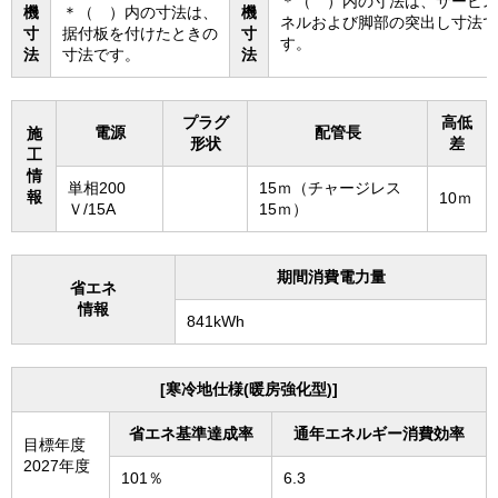
＊（ ）内の寸法は、サービス
機
＊（ ）内の寸法は、
機
ネルおよび脚部の突出し寸法で
寸
据付板を付けたときの
寸
す。
法
寸法です。
法
プラグ
高低
電源
配管長
施
形状
差
工
情
単相200
15ｍ（チャージレス
報
10ｍ
Ｖ/15A
15ｍ）
期間消費電力量
省エネ
情報
841kWh
[寒冷地仕様(暖房強化型)]
省エネ基準達成率
通年エネルギー消費効率
目標年度
2027年度
101％
6.3