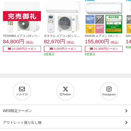
TOSHIBA エアコン[Xシリーズ]【10畳用/2.8kw/100V/2025年モデル】 RAS-U281X-W-ESET
ゼネラル エアコン[Cシリーズ]【10畳用/2.8kw/100V/熱交換器加熱除菌/2025年モデル】 AS-C285S-W-ESET
DAIKIN エアコン CXシリーズ [おもに10畳/2.8KW/100V/フィルター自動お掃除/機内洗浄機能/2026年モデル] S286ATCS-W-ESET
84,800円
82,670円
155,800円
1
(税込)
(税込)
(税込)
即
10,000円クーポン
5,000円クーポン
20,000円クーポン
3営業日
5営業日
メルマガ
旧Twitter
Instagram
WEB限定クーポン
アウトレット掘り出し物