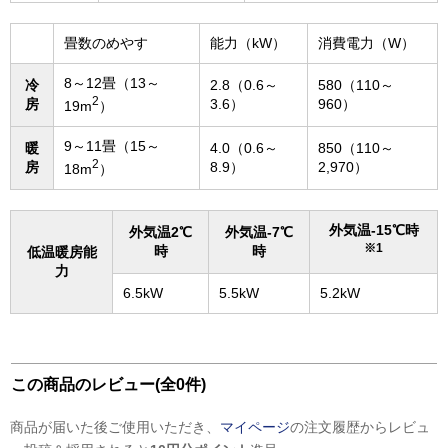
畳数のめやす
能力（kW）
消費電力（W）
8～12畳（13～
冷
2.8（0.6～
580（110～
2
房
3.6）
960）
19m
）
9～11畳（15～
暖
4.0（0.6～
850（110～
2
房
8.9）
2,970）
18m
）
外気温-15℃時
外気温2℃
外気温-7℃
※1
時
時
低温暖房能
力
6.5kW
5.5kW
5.2kW
この商品のレビュー(全0件)
商品が届いた後ご使用いただき、
マイページ
の注文履歴からレビュ