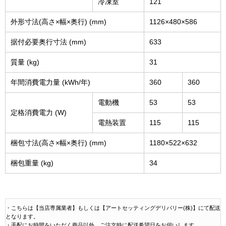
冷凍室
121
外形寸法(高さ×幅×奥行) (mm)
1126×480×586
据付必要奥行寸法 (mm)
633
質量 (kg)
31
年間消費電力量 (kWh/年)
360
360
電動機
53
53
定格消費電力 (W)
電熱装置
115
115
梱包寸法(高さ×幅×奥行) (mm)
1180×522×632
梱包重量 (kg)
34
・こちらは【当店専属業者】もしくは【アートセッティングデリバリー(株)】にて配送
となります。
・手配にお時間をいただく商品以外、ご注文時に配送希望日をお伺いします。