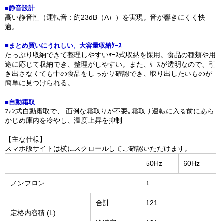
■静音設計
高い静音性（運転音：約23dB（A））を実現。音が響きにくく快
適。
■まとめ買いにうれしい、大容量収納ｹｰｽ
たっぷり収納できて整理しやすいｹｰｽ式収納を採用。食品の種類や用
途に応じて収納でき、整理がしやすい。また、ｹｰｽが透明なので、引
き出さなくても中の食品をしっかり確認でき、取り出したいものが
簡単に見つけられる。
■自動霜取
ﾌｧﾝ式自動霜取で、 面倒な霜取りが不要｡霜取り運転に入る前にあら
かじめ庫内を冷やし、温度上昇を抑制
【主な仕様】
スマホ版サイトは横にスクロールしてご確認いただけます。
50Hz
60Hz
ノンフロン
1
合計
121
定格内容積 (L)