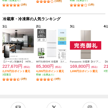
即納（在庫あり）
即納（在庫あり）
(19件)
(2件)
(1件)
冷蔵庫・冷凍庫の人気ランキング
1
位
2
位
3
位
4
【クーポン対象外】 HITACHI 冷蔵庫【6ドア/観音開き/540L/クリスタルミラー】 ★大型配送対象商品 R-HXC54X-X
MITSUBISHI 冷蔵庫 3ドア/右開き/330L/ホワイト ★大型配送対象商品 MR-C33M-W
Panasonic 冷蔵庫【6ドア/観音開き/501L/ベージュ】★大型配送対象商品 NR-F50EX1-C
227,670円
85,300円
169,800円
2
(税込)
(税込)
(税込)
2,276円分ポイント還元
4,265円分ポイント還元
1,698円分ポイント還元
3営
3営業日
即納（在庫あり）
(2件)
(4件)