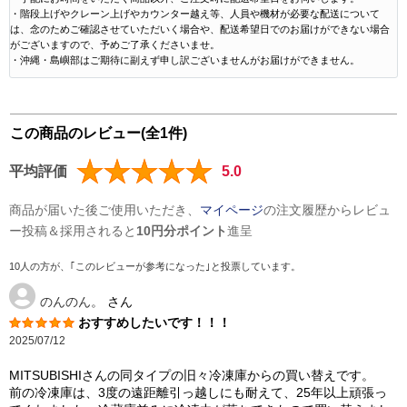
・階段上げやクレーン上げやカウンター越え等、人員や機材が必要な配送について
は、念のためご確認させていただいく場合や、配送希望日でのお届けができない場合
がございますので、予めご了承くださいませ。
・沖縄・島嶼部はご期待に副えず申し訳ございませんがお届けができません。
この商品のレビュー(全1件)
平均評価
5.0
商品が届いた後ご使用いただき、
マイページ
の注文履歴からレビュ
ー投稿＆採用されると
10円分ポイント
進呈
10人の方が、｢このレビューが参考になった｣と投票しています。
のんのん。
さん
おすすめしたいです！！！
2025/07/12
MITSUBISHIさんの同タイプの旧々冷凍庫からの買い替えです。
前の冷凍庫は、3度の遠距離引っ越しにも耐えて、25年以上頑張っ