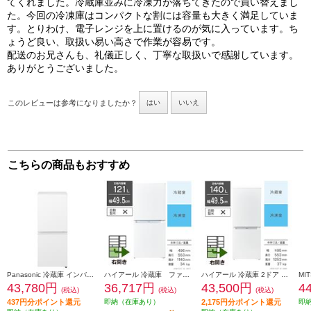
てくれました。冷蔵庫並みに冷凍力が落ちてきたので買い替えまし
た。今回の冷凍庫はコンパクトな割には容量も大きく満足していま
す。とりわけ、電子レンジを上に置けるのが気に入っています。ち
ょうど良い、取扱い易い高さで作業が容易です。
配送のお兄さんも、礼儀正しく、丁寧な取扱いで感謝しています。
ありがとうございました。
このレビューは参考になりましたか？
はい
いいえ
こちらの商品もおすすめ
Panasonic 冷蔵庫 インバータ搭載 2ドア 右開き 156L マットオフホワイト NR-B16C3-W
ハイアール 冷蔵庫 ファン式 2ドア 右開き 121L ホワイト JR-NF121C
ハイアール 冷蔵庫 2ドア 右開き 140L ホワイト JR-NF140P
43,780円
36,717円
43,500円
4
(税込)
(税込)
(税込)
437円分ポイント還元
即納（在庫あり）
2,175円分ポイント還元
即