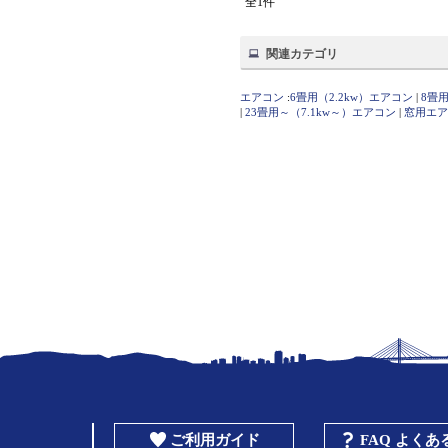
全1件
関連カテゴリ
エアコン
:
6畳用（2.2kw）エアコン
|
8畳用
|
23畳用～（7.1kw～）エアコン
|
窓用エア
ご利用ガイド
FAQ よく