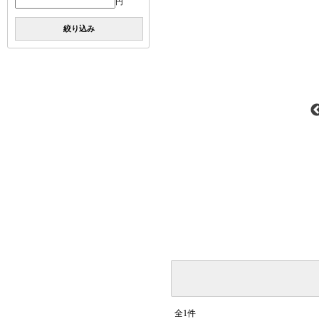
円
絞り込み
全1件