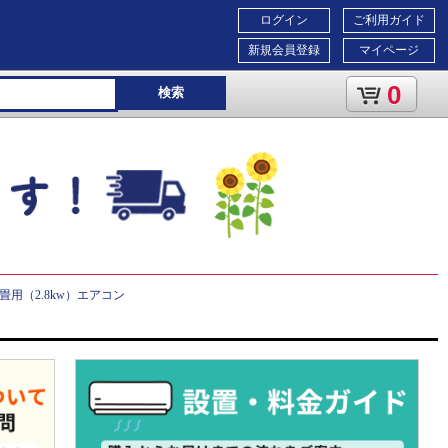
ログイン
ご利用ガイド
新規会員登録
マイページ
0
検索
0畳用（2.8kw）エアコン