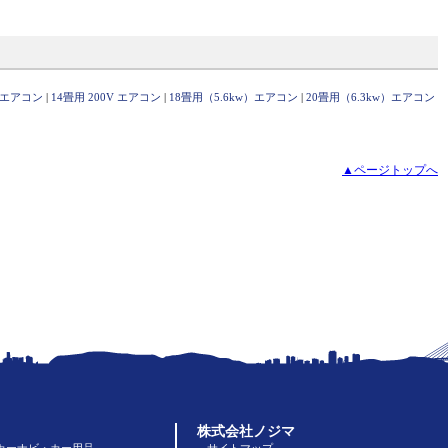
Ｖ エアコン
|
14畳用 200V エアコン
|
18畳用（5.6kw）エアコン
|
20畳用（6.3kw）エアコン
▲ページトップへ
株式会社ノジマ
カーナビ・カー用品
サイトマップ