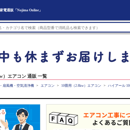
販「Nojima Online」
kw）エアコン 通販 一覧
・扇風機・空気清浄機
エアコン
10畳用（2.8kw）エアコン
ハイアール 1