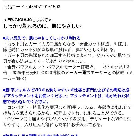
商品コード：4550719161593
＜ER-GK8A-Kについて＞
しっかり剃れるのに、肌にやさしい
■丸い刃先で、肌にやさしくしっかり剃れる
・カット刃とガード刃の二層からなる「安全カット構造」を採用。
除毛時にカット刃が直接肌に触れず、肌にやさしく剃れる。
・ガード刃の先端を丸く加工する技術によって、やわらかい肌でも
刃が食い込みにくく、肌あたりがやさしい。
・全身パワフルカット パワフルモーター搭載※。 ※トルク約1.3
倍 2025年発売ER-GK23搭載のメーカー通常モーターとの比較（メ
ーカー調べ）
■新I字フォルムでVIO※も剃りやすい ※性器と肛門およびその周辺は必
ずアタッチメントをお使いください。アタッチメントは、毛がぬれた状
態で使わないでください。
・コンパクト・軽量化を実現した新I字フォルム。各部位にあわせて
持ち方を変えられるから、細部まできれいに剃ることができる。
・Oゾーンにも届きやすいV字ヘッドを採用。デリケートなVIOも剃
りやすく、入り組んだ部位も簡単にお手入れできる。