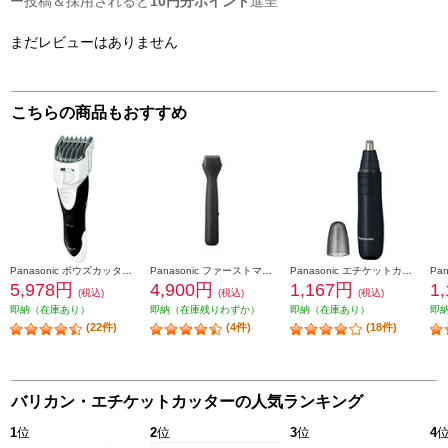
ー投稿＆採用されると
10円分ポイント
進呈
まだレビューはありません
こちらの商品もおすすめ
Panasonic ボウズカッター バリカン 防水対応 充電式 白 ER-GS61-W
Panasonic ファーストマルチシェーバー【マルチヘッド切替/ブラック】 ER-GZ50-K
Panasonic エチケットカッター 【刃のみ水洗い/日本製/ブラック】 ER-GN12-K
5,978円
4,900円
1,167円
1
(税込)
(税込)
(税込)
即納（在庫あり）
即納（在庫残りわずか）
即納（在庫あり）
即
(22件)
(4件)
(18件)
バリカン・エチケットカッターの人気ランキング
1
位
2
位
3
位
4