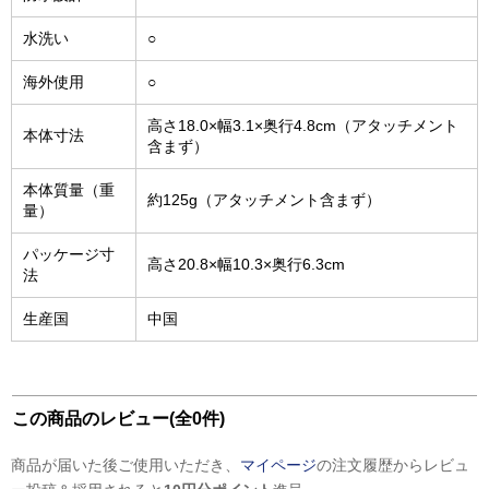
水洗い
○
海外使用
○
高さ18.0×幅3.1×奥行4.8cm（アタッチメント
本体寸法
含まず）
本体質量（重
約125g（アタッチメント含まず）
量）
パッケージ寸
高さ20.8×幅10.3×奥行6.3cm
法
生産国
中国
この商品のレビュー(全0件)
商品が届いた後ご使用いただき、
マイページ
の注文履歴からレビュ