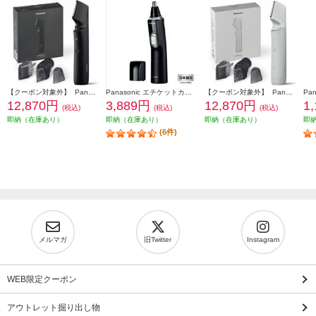
【クーポン対象外】 Panasonic ボディトリマー[充電式/全身/VIO/]ブラック ER-GK9A-K
Panasonic エチケットカッター 【水洗い/毛クズ吸引/日本製刃/ブラック】 ER-GN71-K
【クーポン対象外】 Panasonic ボディトリマー[充電式/全身/VIO/]ライトグレー ER-GK9A-H
12,870円
3,889円
12,870円
1
(税込)
(税込)
(税込)
即納（在庫あり）
即納（在庫あり）
即納（在庫あり）
即
(6件)
メルマガ
旧Twitter
Instagram
WEB限定クーポン
アウトレット掘り出し物