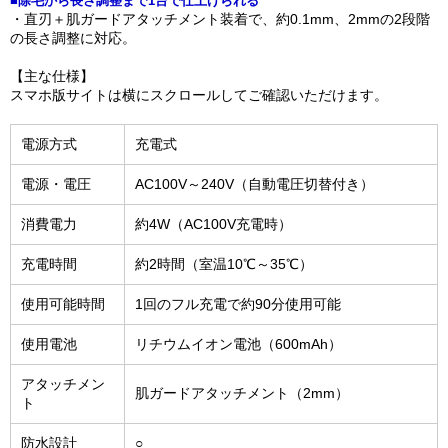
■除毛から長さ調整まで1台で仕上げられる
・直刃＋肌ガードアタッチメント装着で、約0.1mm、2mmの2段階
の長さ調整に対応。
【主な仕様】
スマホ版サイトは横にスクロールしてご確認いただけます。
電源方式
充電式
電源・電圧
AC100V～240V（自動電圧切替付き）
消費電力
約4W（AC100V充電時）
充電時間
約2時間（室温10℃～35℃）
使用可能時間
1回のフル充電で約90分使用可能
使用電池
リチウムイオン電池（600mAh）
アタッチメン
肌ガードアタッチメント（2mm）
ト
防水設計
○