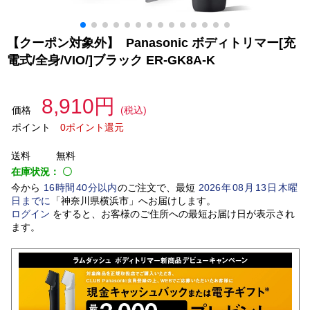
【クーポン対象外】 Panasonic ボディトリマー[充
電式/全身/VIO/]ブラック ER-GK8A-K
8,910円
価格
(税込)
ポイント
0ポイント還元
送料
無料
在庫状況：
〇
今から
16
時間
40
分以内
のご注文で、最短
2026
年
08
月
13
日
木曜
日
までに
「
神奈川県横浜市
」
へお届けします。
ログイン
をすると、お客様のご住所への最短お届け日が表示され
ます。