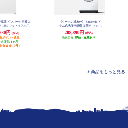
ic 冷蔵庫 インバータ搭載 2
【クーポン対象外】 Panasonic ド
 156L マットオフホワ
ラム式洗濯乾燥機 左開き マット
 NR-B16C3-W
ホワイト ★大型配送対象商品 NA-
,780円
208,890円
(税込)
(税込)
LX113EL-W
円分ポイント還元
発送目安:
即納（在庫あり）
発送目安:
1ヶ月
(2件)
商品をもっと見る