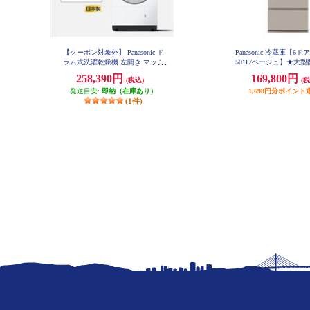
【クーポン対象外】 Panasonic ド
Panasonic 冷蔵庫【6ド
ラム式洗濯乾燥機 左開き マット
501L/ベージュ】★大
ホワイト ★大型配送対象商品 NA-
品 NR-F50EX1
258,390円
169,800円
(税込)
(税
LX127EL-W
発送目安:
即納（在庫あり）
1,698円分ポイント
(1件)