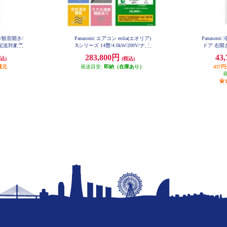
ア/観音開き/
Panasonic エアコン eolia(エオリア)
Panason
型配送対象商
Xシリーズ 14畳/4.0kW/200V/ナノ
ドア 右開き
-C
イーX48兆/フィルター自動お掃除
イト
283,800円
43
込)
(税込)
付/W/2026年度 CS-X406D2-ESET
還元
発送目安:
即納（在庫あり）
437