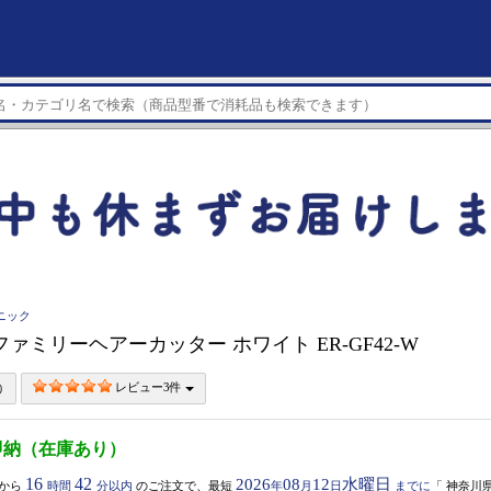
ソニック
nic ファミリーヘアーカッター ホワイト ER-GF42-W
レビュー3件
即納（在庫あり）
16
42
2026
08
12
水曜日
から
時間
分以内
のご注文で、最短
年
月
日
までに
「
神奈川