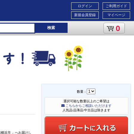
ログイン
ご利用ガイド
新規会員登録
マイページ
0
検索
数量：
選択可能な数量以上のご希望は
こちらからご相談いただけます
人気品/品薄品/中古品は除きます
県横浜市
」
へお届けし