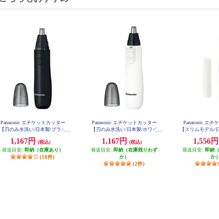
Panasonic エチケットカッター
Panasonic エチケットカッター
Panasonic 
【刃のみ水洗い/日本製/ブラッ
【刃のみ水洗い/日本製/ホワイ
【スリムモデル/
ク】 ER-GN12-K
ト】 ER-GN12-W
ト】 ER-G
1,167円
1,167円
1,556
(税込)
(税込)
発送目安:
即納（在庫あり）
発送目安:
即納（在庫残りわず
発送目安:
即納
(18件)
か）
か
(2件)