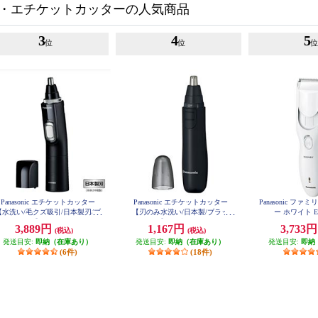
・エチケットカッターの人気商品
3
4
5
位
位
Panasonic エチケットカッター
Panasonic エチケットカッター
Panasonic フ
【水洗い/毛クズ吸引/日本製刃/ブ
【刃のみ水洗い/日本製/ブラッ
ー ホワイト ER
ラック】 ER-GN71-K
ク】 ER-GN12-K
3,889円
1,167円
3,733
(税込)
(税込)
発送目安:
即納（在庫あり）
発送目安:
即納（在庫あり）
発送目安:
即納
(6件)
(18件)