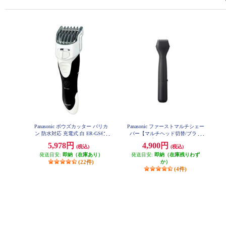
Panasonic ボウズカッター バリカ
Panasonic ファーストマルチシェー
ン 防水対応 充電式 白 ER-GS61-
バー【マルチヘッド切替/ブラッ
W
ク】 ER-GZ50-K
5,978円
4,900円
(税込)
(税込)
発送目安:
即納（在庫あり）
発送目安:
即納（在庫残りわず
(22件)
か）
(4件)