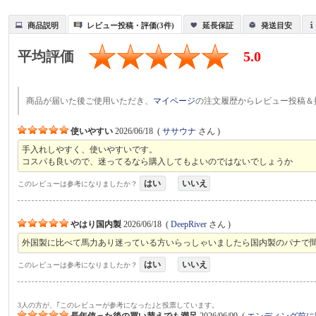
商品説明
レビュー投稿・評価(3件)
延長保証
発送目安
平均評価
5.0
商品が届いた後ご使用いただき、
マイページ
の注文履歴からレビュー投稿＆
使いやすい
2026/06/18
(
ササウナ
さん )
手入れしやすく、使いやすいです。
コスパも良いので、迷ってるなら購入してもよいのではないでしょうか
はい
いいえ
このレビューは参考になりましたか？
やはり国内製
2026/06/18
(
DeepRiver
さん )
外国製に比べて馬力あり迷っている方いらっしゃいましたら国内製のパナで
はい
いいえ
このレビューは参考になりましたか？
3人の方が、｢このレビューが参考になった｣と投票しています。
長年使った後の買い替えでも満足
2026/06/09
(
エンディング前に