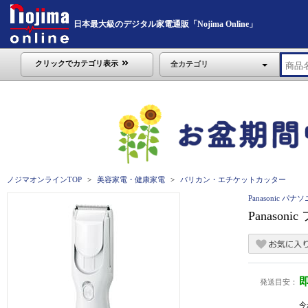
日本最大級のデジタル家電通販「Nojima Online」
クリックでカテゴリ表示
全カテゴリ
ノジマオンラインTOP
美容家電・健康家電
バリカン・エチケットカッター
Panasonic パナ
Panaso
発送目安：
今