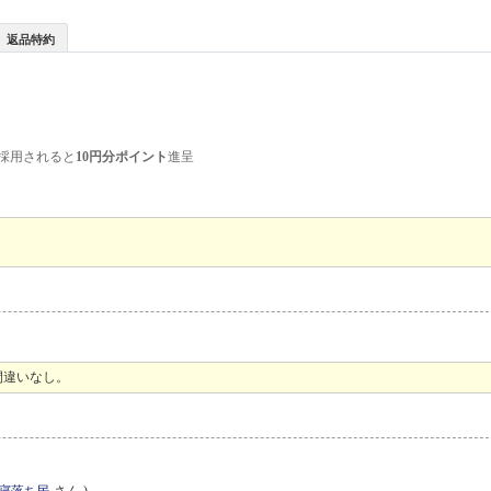
返品特約
採用されると
10円分ポイント
進呈
間違いなし。
寝落ち民
さん )