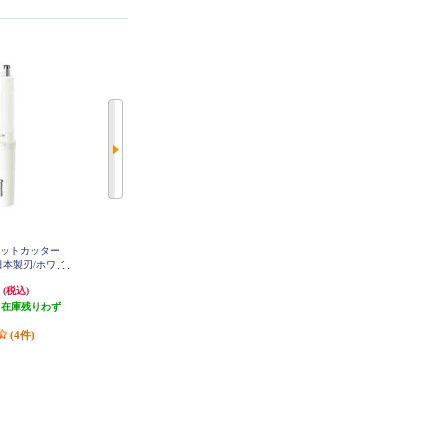
エチケットカッター
Panasonic エチケットカッター
Panasonic エチケットカッター
日本製刃/ホワイ
【水洗い/日本製刃/ブラック】 ER-
【水洗い/毛クズ吸引/日本製刃/ブ
GN32-K
N22-W
ラック】 ER-GN71-K
円
2,256円
3,889円
(税込)
(税込)
(税込)
（在庫残りわず
発送目安:
即納（在庫あり）
発送目安:
即納（在庫あり）
）
(19件)
(6件)
(4件)