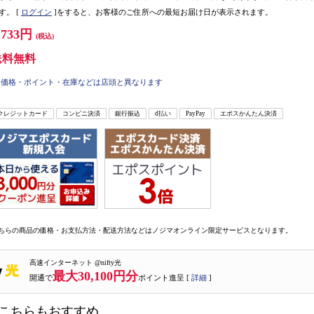
す。
[
ログイン
]をすると、お客様のご住所への最短お届け日が表示されます。
,733円
(税込)
送料無料
価格・ポイント・在庫などは店頭と異なります
クレジットカード
コンビニ決済
銀行振込
d払い
PayPay
エポスかんたん決済
ちらの商品の価格・お支払方法・配送方法などはノジマオンライン限定サービスとなります。
高速インターネット @nifty光
最大30,100円分
開通で
ポイント進呈 [
詳細
]
こちらもおすすめ