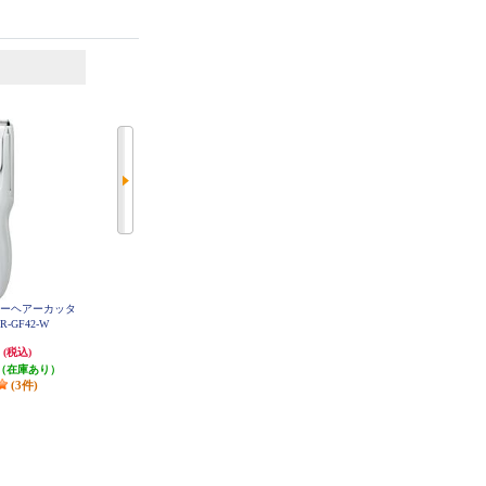
6
7
位
位
位
ァミリーヘアーカッタ
【クーポン対象外】 Panasonic ボ
Panasonic ボウズカッター バリカ
-GF42-W
ディトリマー[充電式/全身/VIO/]ブ
ン 防水対応 充電式 白 ER-GS61-
W
ラック ER-GK8A-K
円
8,910円
5,978円
(税込)
(税込)
(税込)
（在庫あり）
発送目安:
即納（在庫残りわず
発送目安:
即納（在庫あり）
(3件)
か）
(22件)