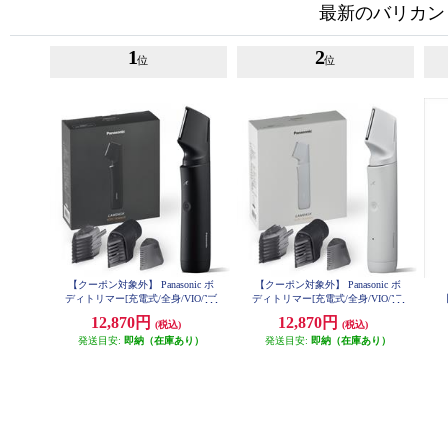
最新のバリカン
1
2
位
位
【クーポン対象外】 Panasonic ボ
【クーポン対象外】 Panasonic ボ
ディトリマー[充電式/全身/VIO/]ブ
ディトリマー[充電式/全身/VIO/]ラ
ラック ER-GK9A-K
イトグレー ER-GK9A-H
12,870円
12,870円
(税込)
(税込)
発送目安:
即納（在庫あり）
発送目安:
即納（在庫あり）