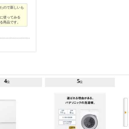
たので新しいも
際に使ってみる
る商品です。
4
5
位
位