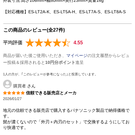
外装寸法:高さ106mm×幅80mm×奥行23mm×質量16g
【対応機種】ES-LT2A-K、ES-LT5A-H、ES-LT7A-S、ES-LT8A-S
この商品のレビュー(全27件)
平均評価
4.55
商品が届いた後ご使用いただき、
マイページ
の注文履歴からレビュ
ー投稿＆採用されると
10円分ポイント
進呈
1人の方が、｢このレビューが参考になった｣と投票しています。
購買者
さん
信頼できる販売店とメーカ
2026/01/27
地元の信頼できる販売店で購入するパナソニック製品で納得価格で
す。
髭が濃くないので「外刃＋内刃のセット」で交換するようにしてお
り快適です。