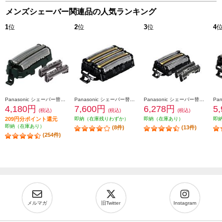
メンズシェーバー関連品の人気ランキング
1
位
2
位
3
位
4
Panasonic シェーバー替刃 ラムダッシュ用（内刃・外刃セット) ES9013
Panasonic シェーバー替刃 ラムダッシュ用 6枚刃（一体型セット替刃） ES9600
Panasonic シェーバー替刃 ラムダッシュ用 5枚刃（セット替刃） ES9040
4,180円
7,600円
6,278円
5
(税込)
(税込)
(税込)
209円分ポイント還元
即納（在庫残りわずか）
即納（在庫あり）
即
即納（在庫あり）
(8件)
(13件)
(254件)
メルマガ
旧Twitter
Instagram