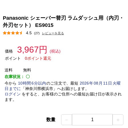
Panasonic シェーバー替刃 ラムダッシュ用（内刃・
外刃セット） ES9015
4.5
(27)
レビューを見る
3,967円
価格
(税込)
ポイント
0ポイント還元
送料
無料
在庫状況：
〇
今から
10
時間
6
分以内
のご注文で、最短
2026
年
08
月
11
日
火曜
日
までに
「
神奈川県横浜市
」
へお届けします。
ログイン
をすると、お客様のご住所への最短お届け日が表示され
ます。
－
＋
数量
1