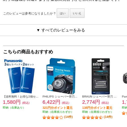
このレビューは参考になりましたか？
はい
いいえ
▼ すべてのレビューをみる
こちらの商品もおすすめ
【送料無料！お得な2個セット】 Panasonic シェーバー洗浄剤 新洗浄器用 （3個入パック×2個セット） ES4L03-2ESET
PHILIPS シェーバー替刃【S5000・6000（シリーズ5000・6000）専用】 SH50-51
BRAUN シェーバー替刃 シリーズ3用セット F-C21B
1,580円
6,422円
2,774円
1
(税込)
(税込)
(税込)
即納（在庫あり）
321円分ポイント還元
138円分ポイント還元
即
即納（在庫残りわずか）
即納（在庫残りわずか）
(14件)
(14件)