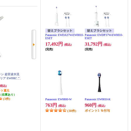
Panasonic EWDA37W-EW0810-
Panasonic EWDP37W-EW0810-
ESET
ESET
17,492円
31,792円
(税込)
(税込)
[完売]
[完売]
えブラシ 超音波水流
Panasonic 替えブラシ ドルツ専用
Panasonic 替えブラシ ドルツ専用
リア EW0983-X
極細毛ブラシ(コンパクト)ホワイ
極細毛ブラシ(コンパクト)黒 2本入
EW0800-K
ト 2本入 EW0800-W
763円
763円
(税込)
(税込)
(税込)
ント還元
発送目安:
即納（在庫あり）
発送目安:
即納（在庫あり）
（在庫あり）
(38件)
(6件)
(3件)
Panasonic EW0800-W
Panasonic EW0810-K
763円
960円
(税込)
(税込)
ポイント
5
％付与
(38件)