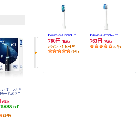
6
7
位
位
位
Panasonic EW0801-W
Panasonic EW0820-W
780円
763円
(税込)
(税込)
ポイント
5
％付与
(6件)
(6件)
ブラシ オーラルＢ
Panasonic 替えブラシ ドルツ専用
【クーポン対象外】 Panasonic 音
【5モード/AIブラ
山切りブラシVヘッド 白 4本入 E
波電動歯ブラシ ドルツ【W音波振
W09104C-W
プリ連携】 IOG
動歯ブラシ/歯間フィットブラシ/
円
763円
26,730円
(税込)
(税込)
(税込)
KBK
ホワイト】 EW-DP38-W
（在庫残りわず
発送目安:
即納（在庫あり）
発送目安:
即納（在庫残りわず
）
(32件)
か）
(2件)