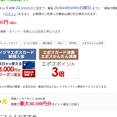
6
24
2026
08
09
日曜日
から
時間
分以内
のご注文で、最短
年
月
日
までに
「
神奈川県
。
[
ログイン
]をすると、お客様のご住所への最短お届け日が表示されます。
92円
(税込)
価格・ポイント・在庫などは店頭と異なります
クレジットカード
コンビニ決済
銀行振込
d払い
PayPay
エポスかんたん決済
ちらの商品の価格・お支払方法・配送方法などはノジマオンライン限定サービスとなります。
高速インターネット @nifty光
最大30,100円分
開通で
ポイント進呈 [
詳細
]
こちらもおすすめ