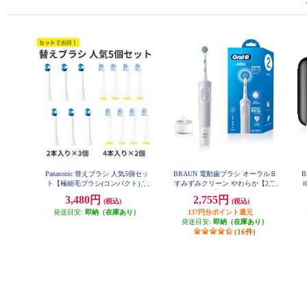
Panasonic 替えブラシ 人気5個セッ
BRAUN 電動歯ブラシ オーラルＢ
B
ト【極細毛ブラシ(コンパクト)ホ
すみずみクリーン やわらか【2モ
ワイト 6本/山切りブラシVヘッド
ード搭載】 D1004132WT
ッ
3,480円
2,755円
(税込)
(税込)
8本】 EW0800-09104CW-ESET
発送目安:
即納（在庫あり）
137円分ポイント還元
発送目安:
即納（在庫あり）
(16件)