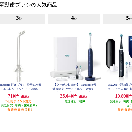
電動歯ブラシの人気商品
3
4
5
位
位
Panasonic 替えブラシ 超音波水流
【クーポン対象外】 Panasonic 音
BRAUN 電動歯
ズル(2本入り) クリア EW0983-X
波電動歯ブラシ ドルツ【W音波振
iOシリーズ iO5
動歯ブラシ/歯間フィットブラシ/
ッシングガイド/ア
710円
35,640円
19,800
(税込)
(税込)
52J62
ディープブルー】 EW-DP58-A
35円分ポイント還元
発送目安:
3週間
発送目安:
即納
発送目安:
即納（在庫あり）
か
(3件)