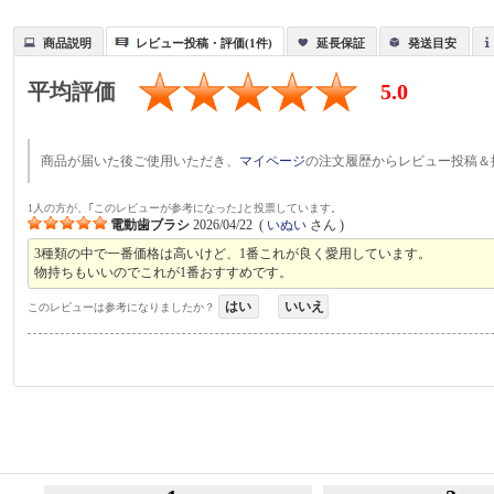
商品説明
レビュー投稿・評価(1件)
延長保証
発送目安
平均評価
5.0
商品が届いた後ご使用いただき、
マイページ
の注文履歴からレビュー投稿＆
1人の方が、｢このレビューが参考になった｣と投票しています。
電動歯ブラシ
2026/04/22
(
いぬい
さん )
3種類の中で一番価格は高いけど、1番これが良く愛用しています。
物持ちもいいのでこれが1番おすすめです。
はい
いいえ
このレビューは参考になりましたか？