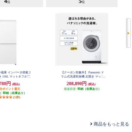
4
5
位
位
ic 冷蔵庫 インバータ搭載 2
【クーポン対象外】 Panasonic ド
 156L マットオフホワ
ラム式洗濯乾燥機 左開き マット
 NR-B16C3-W
ホワイト ★大型配送対象商品 NA-
,780円
208,890円
(税込)
(税込)
LX113EL-W
円分ポイント還元
発送目安:
即納（在庫あり）
安:
即納（在庫あり）
(1件)
商品をもっと見る