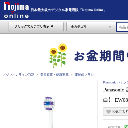
日本最大級のデジタル家電通販「Nojima Online」
クリックでカテゴリ表示
全カテゴリ
ノジマオンラインTOP
美容家電・健康家電
電動歯ブラシ
Panasonic パナ
Panaso
白】 EW08
発送目安：