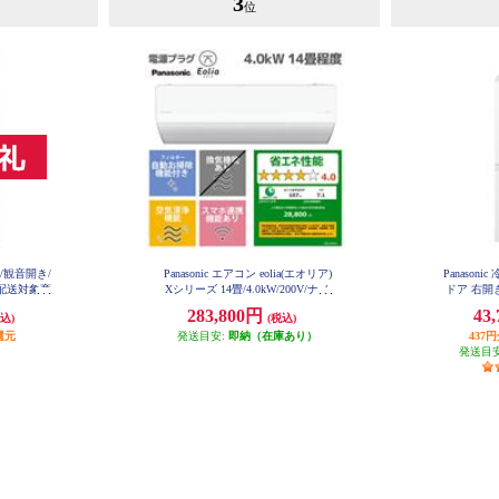
3
位
ア/観音開き/
Panasonic エアコン eolia(エオリア)
Panason
型配送対象商
Xシリーズ 14畳/4.0kW/200V/ナノ
ドア 右開き
-C
イーX48兆/フィルター自動お掃除
イト
283,800円
43
込)
(税込)
付/W/2026年度 CS-X406D2-ESET
還元
発送目安:
即納（在庫あり）
437
発送目