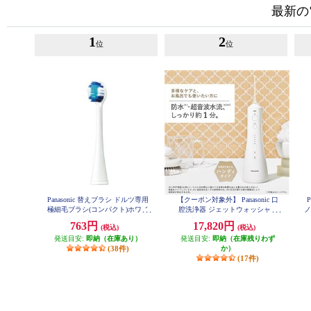
最新の
1
2
位
位
Panasonic 替えブラシ ドルツ専用
【クーポン対象外】 Panasonic 口
極細毛ブラシ(コンパクト)ホワイ
腔洗浄器 ジェットウォッシャー
ノ
ト 2本入 EW0800-W
ドルツ EW-DJ55-W
763円
17,820円
(税込)
(税込)
発送目安:
即納（在庫あり）
発送目安:
即納（在庫残りわず
(38件)
か）
(17件)