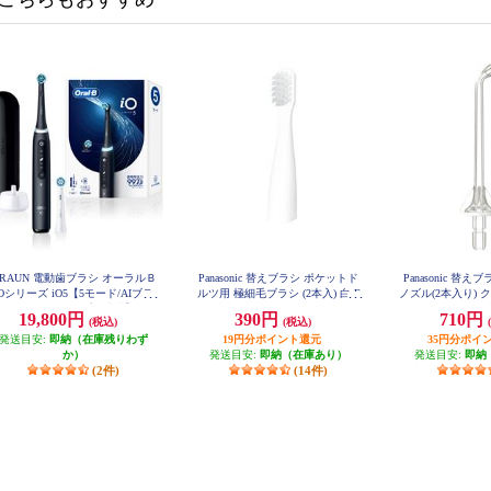
RAUN 電動歯ブラシ オーラルＢ
Panasonic 替えブラシ ポケットド
Panasonic 替
iOシリーズ iO5【5モード/AIブラ
ルツ用 極細毛ブラシ (2本入) 白 E
ノズル(2本入り) ク
W0968-W
シングガイド/アプリ連携】 IOG
19,800円
390円
710円
(税込)
(税込)
52J62KBK
発送目安:
即納（在庫残りわず
19円分ポイント還元
35円分ポイ
か）
発送目安:
即納（在庫あり）
発送目安:
即納
(2件)
(14件)