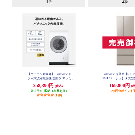
1
2
位
位
【クーポン対象外】 Panasonic ド
Panasonic 冷蔵庫【6ド
ラム式洗濯乾燥機 左開き マット
501L/ベージュ】★大
ホワイト ★大型配送対象商品 NA-
品 NR-F50EX1
258,390円
169,800円
(税込)
(税
LX127EL-W
発送目安:
即納（在庫あり）
1,698円分ポイント
(1件)