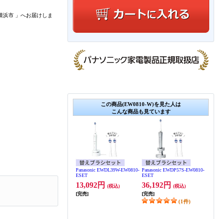
横浜市
」
へお届けしま
この商品(EW0810-W)を見た人は
こんな商品も見ています
Panasonic EWDL39W-EW0810-
Panasonic EWDP57S-EW0810-
ESET
ESET
13,092円
36,192円
(税込)
(税込)
[完売]
[完売]
(1件)