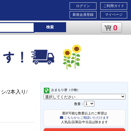
ログイン
ご利用ガイド
新規会員登録
マイページ
0
検索
おまもり便（小物）
シ/2本入り/
数量：
選択可能な数量以上のご希望は
こちらからご相談いただけます
人気品/品薄品/中古品は除きます