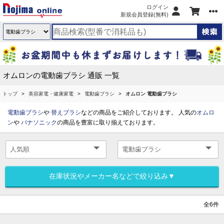
ログイン
新規会員登録(無料)
オムロンの電動歯ブラシ 通販 一覧
トップ
美容家電・健康家電
電動歯ブラシ
オムロン 電動歯ブラシ
電動歯ブラシ
や
替えブラシ
などの商品をご紹介しております。 人気の
オムロ
ン
や
パナソニック
の商品を豊富に取り揃えております。
在庫状況やメーカー名などで絞り込み▼
全6件