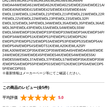
DA21W/EWDA41P/EWDA43A/EWDA43W/EWDA44H/
EWDA44W/EWDA51W/EWDA52K/EWDA52S/EWDE20A/EWDE21A/
EWDE40N/EWDE41S/EWDE42S/EWDE43S/EWDE44A/
EWDL11W/EWDL12A/EWDL21P/EWDL21VP/EWDL21W/EWDL22R
P/EWDL22V/EWDL22W/EWDL23P/EWDL23S/EWDL32P/
EWDL32S/EWDL34P/EWDL34W/EWDL35A/EWDL35P/EWDL36A/E
WDL36P/EWDL43P/EWDL53A/EWDL54W/EWDL55W/
EWDL56W/EWDP33K/EWDP33P/EWDP33W/EWDP34K/EWDP34P/
EWDP34W/EWDP51K/EWDP51P/EWDP51S/EWDP52K/
EWDP52P/EWDP52S/EWDP53A/EWDP53P/EWDP53S/EWDP54A/
EWDP54N/EWDP54S/EWDT51K/EWLA20K/EWLA25P/
EWLA30W/EWCDP35K/EWCDP35W/EWDA45H/EWDA45W/EWDE
24W/EWDE25W/EWDE45P/EWDE54K/EWDE54W/EWDE55K/
EWDE55W/EWDL37A/EWDL37P/EWDL57W/EWDP35K/EWDP35W
/EWDP55A/EWDP55P/EWDP55S/EWDT52K/EWCDP55A/EWCDP5
5P/EWCDP55S
※最新情報はメーカーページ等にてご確認ください。
この商品のレビュー(全5件)
平均評価
5.0