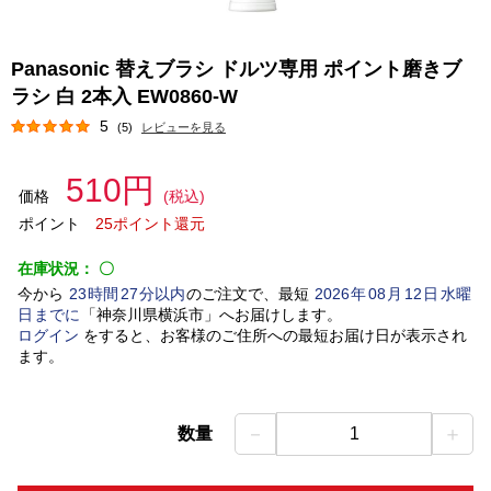
Panasonic 替えブラシ ドルツ専用 ポイント磨きブ
ラシ 白 2本入 EW0860-W
5
(5)
レビューを見る
510円
価格
(税込)
ポイント
25ポイント還元
在庫状況：
〇
今から
23
時間
27
分以内
のご注文で、最短
2026
年
08
月
12
日
水曜
日
までに
「
神奈川県横浜市
」
へお届けします。
ログイン
をすると、お客様のご住所への最短お届け日が表示され
ます。
－
＋
数量
1