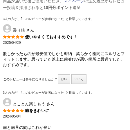
商品が届いた後ご使用いただき、
マイページ
の注文履歴からレビュ
ー投稿＆採用されると
10円分ポイント
進呈
3人の方が、｢このレビューが参考になった｣と投票しています。
乗り鉄
さん
使いやすくておすすめです！
2025/04/29
欲しかったものが最安値でしかも即納！柔らかく歯間にスルリとフ
ィットします。思っていた以上に歯並びが悪い箇所に最適でした。
おすすめです。
このレビューは参考になりましたか？
はい
いいえ
3人の方が、｢このレビューが参考になった｣と投票しています。
とことん楽しもう
さん
歯をきれいに
2024/05/04
歯と歯茎の間はこれが良い