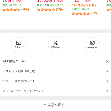
763円
17,820円
710円
7
(税込)
(税込)
(税込)
即納（在庫あり）
即納（在庫残りわずか）
35円分ポイント還元
即
即納（在庫あり）
(39件)
(17件)
(3件)
メルマガ
旧Twitter
Instagram
WEB限定クーポン
アウトレット掘り出し物
中古(PC/スマホ/カメラ)
ノジマのプライベートブランド
先頭へ戻る