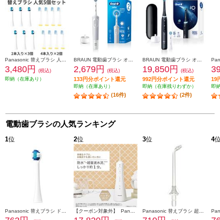
Panasonic 替えブラシ 人気5個セット【極細毛ブラシ(コンパクト)ホワイト 6本/山切りブラシVヘッド 8本】 EW0800-09104CW-ESET
BRAUN 電動歯ブラシ オーラルＢ すみずみクリーン やわらか【2モード搭載】 D1004132WT
BRAUN 電動歯ブラシ オーラルＢ iOシリーズ iO5【5モード/AIブラッシングガイド/アプリ連携】 IOG52J62KBK
3,480円
2,679円
19,850円
3
(税込)
(税込)
(税込)
即納（在庫あり）
133円分ポイント還元
992円分ポイント還元
1
即納（在庫あり）
即納（在庫残りわずか）
即
(16件)
(2件)
電動歯ブラシの人気ランキング
1
位
2
位
3
位
4
Panasonic 替えブラシ ドルツ専用 極細毛ブラシ(コンパクト)ホワイト 2本入 EW0800-W
【クーポン対象外】 Panasonic 口腔洗浄器 ジェットウォッシャー ドルツ EW-DJ55-W
Panasonic 替えブラシ 超音波水流ノズル(2本入り) クリア EW0983-X