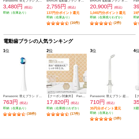
Panasonic 替えブラシ 人気5個セット【極細毛ブラシ(コンパクト)ホワイト 6本/山切りブラシVヘッド 8本】 EW0800-09104CW-ESET
BRAUN 電動歯ブラシ オーラルＢ すみずみクリーン やわらか【2モード搭載】 D1004132WT
BRAUN 電動歯ブラシ オーラルＢ iOシリーズ iO5【5モード/AIブラッシングガイド/アプリ連携】 IOG52J62KBK
3,480円
2,755円
20,900円
3
(税込)
(税込)
(税込)
即納（在庫あり）
137円分ポイント還元
1,045円分ポイント還元
1
即納（在庫あり）
即納（在庫残りわずか）
即
(16件)
(2件)
電動歯ブラシの人気ランキング
1
位
2
位
3
位
4
Panasonic 替えブラシ ドルツ専用 極細毛ブラシ(コンパクト)ホワイト 2本入 EW0800-W
【クーポン対象外】 Panasonic 口腔洗浄器 ジェットウォッシャー ドルツ EW-DJ55-W
Panasonic 替えブラシ 超音波水流ノズル(2本入り) クリア EW0983-X
763円
17,820円
710円
3
(税込)
(税込)
(税込)
即納（在庫あり）
即納（在庫残りわずか）
35円分ポイント還元
3週
即納（在庫あり）
(38件)
(17件)
(3件)