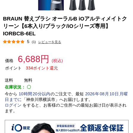
BRAUN 替えブラシ オーラルB iOアルティメイトク
リーン【6本入り/ブラック/iOシリーズ専用】
IORBCB-6EL
5
(1)
レビューを見る
6,688円
価格
(税込)
ポイント
334ポイント還元
送料
無料
在庫状況：
〇
今から
10
時間
20
分以内
のご注文で、最短
2026
年
08
月
10
日
月曜
日
までに
「
神奈川県横浜市
」
へお届けします。
ログイン
をすると、お客様のご住所への最短お届け日が表示され
ます。