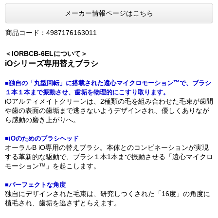
メーカー情報ページはこちら
商品コード：4987176163011
＜IORBCB-6ELについて＞
iOシリーズ専用替えブラシ
■独自の「丸型回転」に搭載された遠心マイクロモーション™で、ブラシ
１本１本まで振動させ、歯垢を物理的にこすり取ります。
iOアルティメイトクリーンは、2種類の毛を組み合わせた毛束が歯間
や歯の表面の歯垢まで逃さないようデザインされ、優しくありなが
ら感動の磨き上がりへ。
■iOのためのブラシヘッド
オーラルB iO専用の替えブラシ。本体とのコンビネーションが実現
する革新的な駆動で、ブラシ１本1本まで振動させる「遠心マイクロ
モーション™」を起こします。
■パーフェクトな角度
独自にデザインされた毛束は、研究しつくされた「16度」の角度に
植毛され、歯垢を逃さずとらえます。