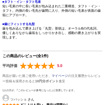
■タフト・イン・タフト毛束
短い毛束の中に長い毛束が包み込まれた二重構造、タフト・イン・
タフト。内側の長い毛先が歯間に入り、外側の短い毛束が表面の歯
垢にアプローチ。
■歯にフィットする丸型
歯を包み込んで磨き上げる「丸型」形状は、オーラルBの代名詞。
優しくありながら歯垢をしっかりかき出し、感動の磨き上がりを実
現します。
この商品のレビュー(全1件)
平均評価
5.0
商品が届いた後ご使用いただき、
マイページ
の注文履歴からレビュ
ー投稿＆採用されると
10円分ポイント
進呈
1人の方が、｢このレビューが参考になった｣と投票しています。
ツバッショ
さん
どこよりも安い。商品は問題なし