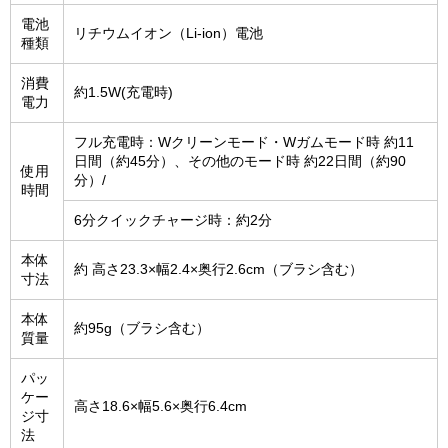
電池
リチウムイオン（Li-ion）電池
種類
消費
約1.5W(充電時)
電力
フル充電時：Wクリーンモード・Wガムモード時 約11
日間（約45分）、その他のモード時 約22日間（約90
使用
分）/
時間
6分クイックチャージ時：約2分
本体
約 高さ23.3×幅2.4×奥行2.6cm（ブラシ含む）
寸法
本体
約95g（ブラシ含む）
質量
パッ
ケー
高さ18.6×幅5.6×奥行6.4cm
ジ寸
法