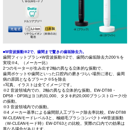
■W音波振動※2で、歯間まで驚きの歯垢除去力。
歯間フィットブラシ×W音波振動※2で、歯間の歯垢除去力200％を
実現※4。（メーカー比）
2つのモーターが生み出す2軸の異なる立体的な振動で、
歯周ポケットや歯間といった口腔内の磨きづらい場所に潜む、歯周
病の原因となるプラーク※5を除去
○写真、イラストは全てイメージです。
※2 音波領域内での、2軸の異なる立体的な振動。EW-DT88・
DP58・DP38はヨコ約31,000、タタキ約20,000ブラシストローク/分
の振動。
※3 音波領域内での振動。
※4 メーカー基準による歯間部人工プラーク除去率比較。EW-DT88
W-CLEANモードレベル3と、極細毛ブラシコンパクト×W音波振動
（W-CLEANモード時）EW-DT63との比較。実際の口内での効果は
異なる場合があります。