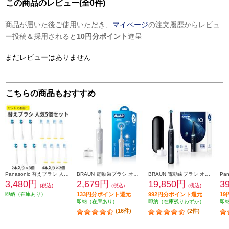
この商品のレビュー(全0件)
商品が届いた後ご使用いただき、
マイページ
の注文履歴からレビュ
ー投稿＆採用されると
10円分ポイント
進呈
まだレビューはありません
こちらの商品もおすすめ
Panasonic 替えブラシ 人気5個セット【極細毛ブラシ(コンパクト)ホワイト 6本/山切りブラシVヘッド 8本】 EW0800-09104CW-ESET
BRAUN 電動歯ブラシ オーラルＢ すみずみクリーン やわらか【2モード搭載】 D1004132WT
BRAUN 電動歯ブラシ オーラルＢ iOシリーズ iO5【5モード/AIブラッシングガイド/アプリ連携】 IOG52J62KBK
3,480円
2,679円
19,850円
3
(税込)
(税込)
(税込)
即納（在庫あり）
133円分ポイント還元
992円分ポイント還元
1
即納（在庫あり）
即納（在庫残りわずか）
即
(16件)
(2件)