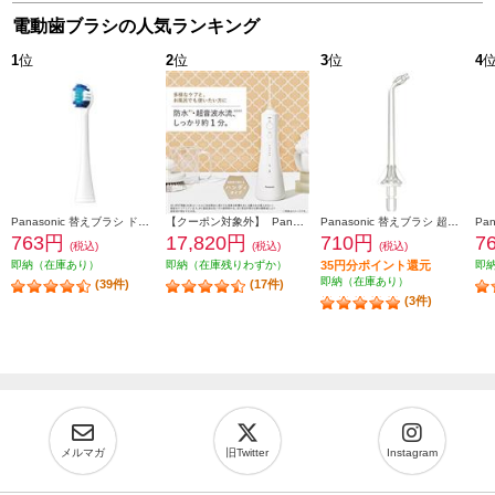
電動歯ブラシの人気ランキング
1
位
2
位
3
位
4
Panasonic 替えブラシ ドルツ専用 極細毛ブラシ(コンパクト)ホワイト 2本入 EW0800-W
【クーポン対象外】 Panasonic 口腔洗浄器 ジェットウォッシャー ドルツ EW-DJ55-W
Panasonic 替えブラシ 超音波水流ノズル(2本入り) クリア EW0983-X
763円
17,820円
710円
7
(税込)
(税込)
(税込)
即納（在庫あり）
即納（在庫残りわずか）
35円分ポイント還元
即
即納（在庫あり）
(39件)
(17件)
(3件)
メルマガ
旧Twitter
Instagram