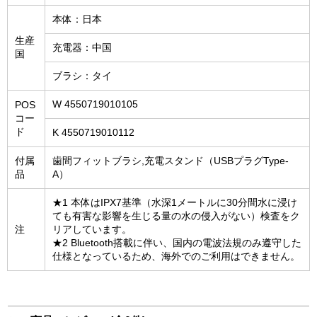
本体：日本
生産
充電器：中国
国
ブラシ：タイ
W 4550719010105
POS
コー
ド
K 4550719010112
付属
歯間フィットブラシ,充電スタンド（USBプラグType-
品
A）
★1 本体はIPX7基準（水深1メートルに30分間水に浸け
ても有害な影響を生じる量の水の侵入がない）検査をク
注
リアしています。
★2 Bluetooth搭載に伴い、国内の電波法規のみ遵守した
仕様となっているため、海外でのご利用はできません。