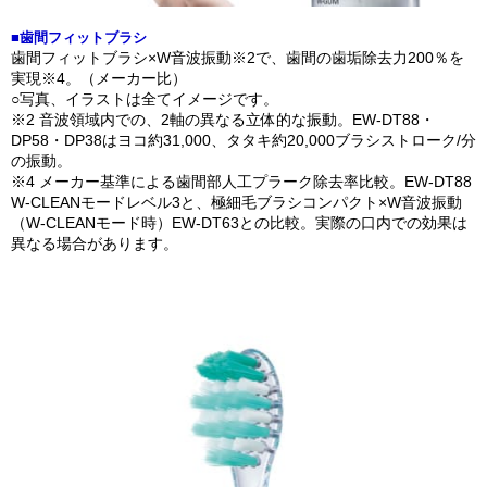
■歯間フィットブラシ
歯間フィットブラシ×W音波振動※2で、歯間の歯垢除去力200％を
実現※4。（メーカー比）
○写真、イラストは全てイメージです。
※2 音波領域内での、2軸の異なる立体的な振動。EW-DT88・
DP58・DP38はヨコ約31,000、タタキ約20,000ブラシストローク/分
の振動。
※4 メーカー基準による歯間部人工プラーク除去率比較。EW-DT88
W-CLEANモードレベル3と、極細毛ブラシコンパクト×W音波振動
（W-CLEANモード時）EW-DT63との比較。実際の口内での効果は
異なる場合があります。