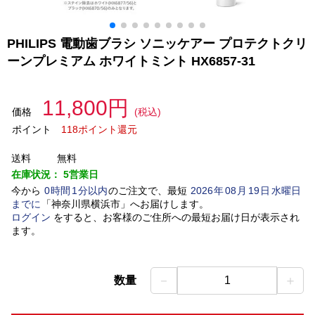
PHILIPS 電動歯ブラシ ソニッケアー プロテクトクリ
ーンプレミアム ホワイトミント HX6857-31
11,800円
価格
(税込)
ポイント
118ポイント還元
送料
無料
在庫状況：
5営業日
今から
0
時間
1
分以内
のご注文で、最短
2026
年
08
月
19
日
水曜日
までに
「
神奈川県横浜市
」
へお届けします。
ログイン
をすると、お客様のご住所への最短お届け日が表示され
ます。
－
＋
数量
1