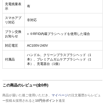
充電残量表
有
示
スマホアプ
非対応
リ対応
ブラシ交換
○ ※RFID内蔵ブラシヘッドを使用した場合
お知らせ
対応電圧
AC100V-240V
ハンドル、クリーンプラスブラシヘッド（1
付属品
本）、プレミアムガムケアブラシヘッド（1
本）、充電器台（1個）
この商品のレビュー(全0件)
商品が届いた後ご使用いただき、
マイページ
の注文履歴からレビュ
ー投稿＆採用されると
10円分ポイント
進呈