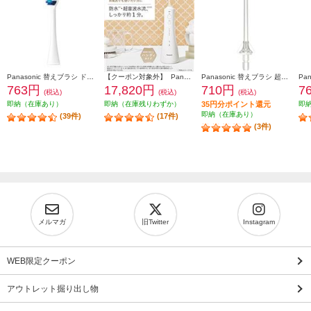
Panasonic 替えブラシ ドルツ専用 極細毛ブラシ(コンパクト)ホワイト 2本入 EW0800-W
【クーポン対象外】 Panasonic 口腔洗浄器 ジェットウォッシャー ドルツ EW-DJ55-W
Panasonic 替えブラシ 超音波水流ノズル(2本入り) クリア EW0983-X
763円
17,820円
710円
7
(税込)
(税込)
(税込)
即納（在庫あり）
即納（在庫残りわずか）
35円分ポイント還元
即
即納（在庫あり）
(39件)
(17件)
(3件)
メルマガ
旧Twitter
Instagram
WEB限定クーポン
アウトレット掘り出し物