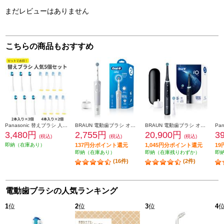
まだレビューはありません
こちらの商品もおすすめ
Panasonic 替えブラシ 人気5個セット【極細毛ブラシ(コンパクト)ホワイト 6本/山切りブラシVヘッド 8本】 EW0800-09104CW-ESET
BRAUN 電動歯ブラシ オーラルＢ すみずみクリーン やわらか【2モード搭載】 D1004132WT
BRAUN 電動歯ブラシ オーラルＢ iOシリーズ iO5【5モード/AIブラッシングガイド/アプリ連携】 IOG52J62KBK
3,480円
2,755円
20,900円
3
(税込)
(税込)
(税込)
即納（在庫あり）
137円分ポイント還元
1,045円分ポイント還元
1
即納（在庫あり）
即納（在庫残りわずか）
即
(16件)
(2件)
電動歯ブラシの人気ランキング
1
位
2
位
3
位
4