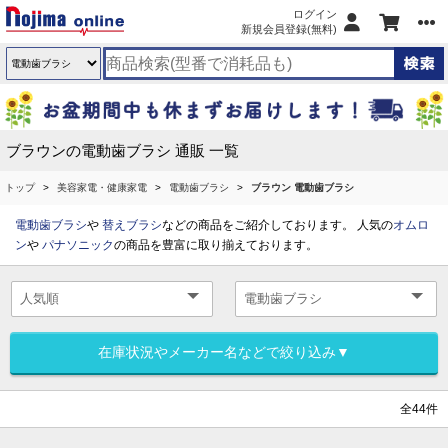
ログイン
新規会員登録(無料)
ブラウンの電動歯ブラシ 通販 一覧
トップ
美容家電・健康家電
電動歯ブラシ
ブラウン 電動歯ブラシ
電動歯ブラシ
や
替えブラシ
などの商品をご紹介しております。 人気の
オムロ
ン
や
パナソニック
の商品を豊富に取り揃えております。
在庫状況やメーカー名などで絞り込み▼
全44件