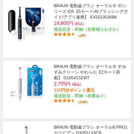
BRAUN 電動歯ブラシ オーラルＢ iOシ
リーズ iO5【5モード/AIブラッシングガ
イド/アプリ連携】 IOG52J62KBK
19,800円
(税込)
発送目安：即納（在庫残りわずか）
(2件)
BRAUN 電動歯ブラシ オーラルＢ すみ
ずみクリーン やわらか【2モード搭
載】 D1004132WT
2,755円
(税込)
137円分ポイント還元
発送目安：即納（在庫あり）
(16件)
BRAUN 電動歯ブラシ オーラルB PRO1
カリビアン D3055133CB