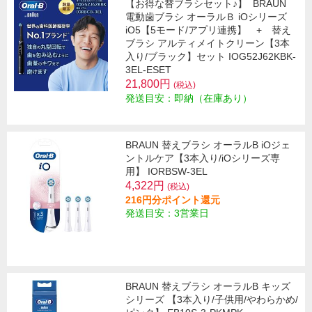
【お得な替ブラシセット♪】
BRAUN
電動歯ブラシ オーラルＢ iOシリーズ
iO5【5モード/アプリ連携】 + 替え
ブラシ アルティメイトクリーン【3本
入り/ブラック】セット IOG52J62KBK-
3EL-ESET
21,800円
(税込)
発送目安：即納（在庫あり）
BRAUN 替えブラシ オーラルB iOジェ
ントルケア【3本入り/iOシリーズ専
用】 IORBSW-3EL
4,322円
(税込)
216円分ポイント還元
発送目安：3営業日
BRAUN 替えブラシ オーラルB キッズ
シリーズ 【3本入り/子供用/やわらかめ/