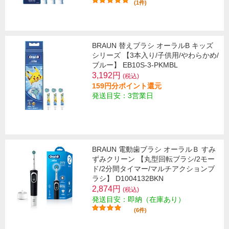
(1件)
BRAUN 替えブラシ オーラルB キッズ
シリーズ 【3本入り/子供用/やわらかめ/
ブルー】 EB10S-3-PKMBL
3,192円
(税込)
159円分ポイント還元
発送目安：3営業日
BRAUN 電動歯ブラシ オーラルＢ すみ
ずみクリーン 【丸型回転ブラシ/2モー
ド/2分間タイマー/マルチアクションブ
ラシ】 D1004132BKN
2,874円
(税込)
発送目安：即納（在庫あり）
(6件)