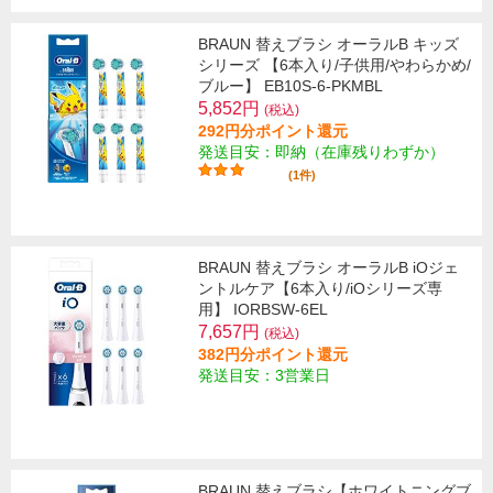
BRAUN 替えブラシ オーラルB キッズ
シリーズ 【6本入り/子供用/やわらかめ/
ブルー】 EB10S-6-PKMBL
5,852円
(税込)
292円分ポイント還元
発送目安：即納（在庫残りわずか）
(1件)
BRAUN 替えブラシ オーラルB iOジェ
ントルケア【6本入り/iOシリーズ専
用】 IORBSW-6EL
7,657円
(税込)
382円分ポイント還元
発送目安：3営業日
BRAUN 替えブラシ【ホワイトニングブ