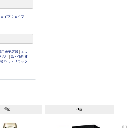
ウェイブウェイブ
庭用光美容器
|
エス
体温計
|
高・低周波
|
癒やし・リラック
4
5
位
位