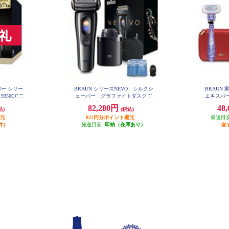
バー シリー
BRAUN シリーズNEVO シルクシ
BRAUN
9350CC-B
ェーバー グラファイトダスク N
エキスパー
EVO11010C
動調節/VI
82,280円
48
込)
(税込)
還元
822円分ポイント還元
発送目
件)
発送目安:
即納（在庫あり）