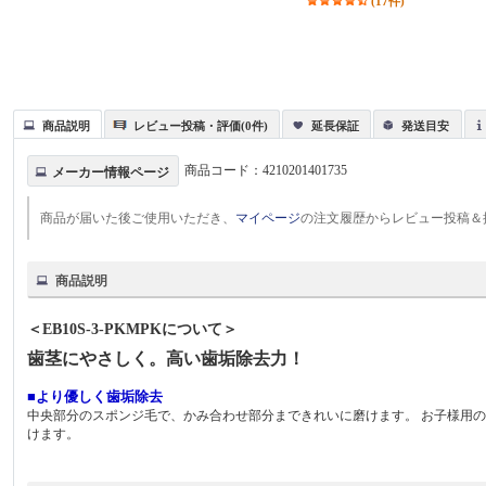
(17件)
商品説明
レビュー投稿・評価(0件)
延長保証
発送目安
商品コード：
4210201401735
メーカー情報ページ
商品が届いた後ご使用いただき、
マイページ
の注文履歴からレビュー投稿＆
商品説明
＜EB10S-3-PKMPKについて＞
歯茎にやさしく。高い歯垢除去力！
■より優しく歯垢除去
中央部分のスポンジ毛で、かみ合わせ部分まできれいに磨けます。 お子様用
けます。