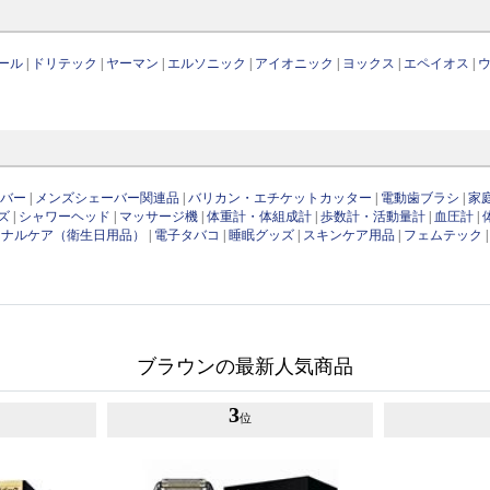
ール
|
ドリテック
|
ヤーマン
|
エルソニック
|
アイオニック
|
ヨックス
|
エペイオス
|
ーバー
|
メンズシェーバー関連品
|
バリカン・エチケットカッター
|
電動歯ブラシ
|
家
ズ
|
シャワーヘッド
|
マッサージ機
|
体重計・体組成計
|
歩数計・活動量計
|
血圧計
|
ソナルケア（衛生日用品）
|
電子タバコ
|
睡眠グッズ
|
スキンケア用品
|
フェムテック
ブラウンの最新人気商品
3
位