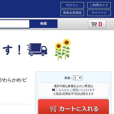
ログイン
ご利用ガイド
新規会員登録
マイページ
0
検索
数量：
/やわらかめ/ピ
選択可能な数量以上のご希望は
こちらからご相談いただけます
人気品/品薄品/中古品は除きます