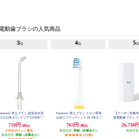
電動歯ブラシの人気商品
3
4
5
位
位
Panasonic 替えブラシ 超音波水流
Panasonic 替えブラシ ドルツ専用
【クーポン対象外】 P
ズル(2本入り) クリア EW0983-X
山切りブラシVヘッド 白 4本入 E
波電動歯ブラシ 
W09104C-W
動歯ブラシ/歯間
710円
763円
26,730
(税込)
(税込)
ホワイト】 EW
35円分ポイント還元
発送目安:
即納（在庫あり）
発送目安
発送目安:
即納（在庫あり）
(33件)