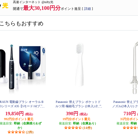
高速インターネット @nifty光
最大30,100円分
開通で
ポイント進呈 [
詳細
]
こちらもおすすめ
RAUN 電動歯ブラシ オーラルＢ
Panasonic 替えブラシ ポケットド
Panasonic 替
iOシリーズ iO5【5モード/AIブラ
ルツ用 極細毛ブラシ (2本入) 白 E
ノズル(2本入り) ク
W0968-W
シングガイド/アプリ連携】 IOG
19,850円
390円
710円
(税込)
(税込)
52J62KBK
992円分ポイント還元
19円分ポイント還元
35円分ポイ
発送目安:
即納（在庫残りわず
発送目安:
即納（在庫あり）
発送目安:
即納
か）
(14件)
(2件)