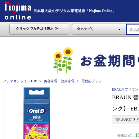
日本最大級のデジタル家電通販「Nojima Online」
クリックでカテゴリ表示
全カテゴリ
ノジマオンラインTOP
美容家電・健康家電
電動歯ブラシ
BRAUN ブラウン
BRAUN
ンク】 EB1
1
発送目安：