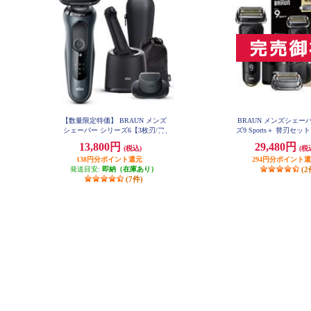
【数量限定特価】 BRAUN メンズ
BRAUN メンズシェー
シェーバー シリーズ6【3枚刃/ア
ズ9 Sports＋ 替刃セット 
SP
ルコール洗浄器/お風呂剃り対応/
13,800円
29,480円
(税込)
(税
充電式/ブラック】 61-N7200CC-V
138円分ポイント還元
294円分ポイント
発送目安:
即納（在庫あり）
(2
(7件)