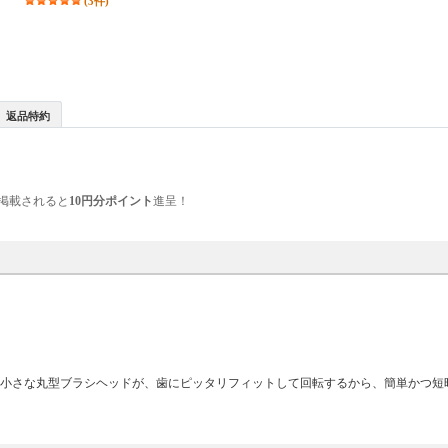
(3件)
返品特約
掲載されると
10円分ポイント
進呈！
の小さな丸型ブラシヘッドが、歯にピッタリフィットして回転するから、簡単かつ短