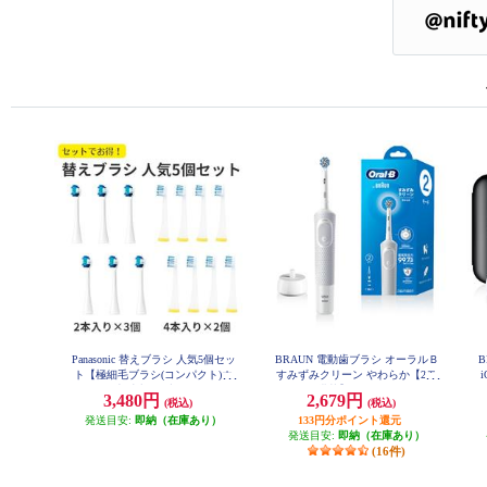
Panasonic 替えブラシ 人気5個セッ
BRAUN 電動歯ブラシ オーラルＢ
B
ト【極細毛ブラシ(コンパクト)ホ
すみずみクリーン やわらか【2モ
ワイト 6本/山切りブラシVヘッド
ード搭載】 D1004132WT
ッ
3,480円
2,679円
(税込)
(税込)
8本】 EW0800-09104CW-ESET
発送目安:
即納（在庫あり）
133円分ポイント還元
発送目安:
即納（在庫あり）
(16件)