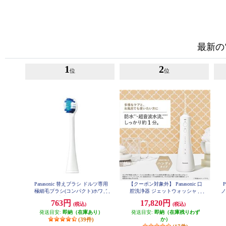
最新の
1
2
位
位
Panasonic 替えブラシ ドルツ専用
【クーポン対象外】 Panasonic 口
極細毛ブラシ(コンパクト)ホワイ
腔洗浄器 ジェットウォッシャー
ノ
ト 2本入 EW0800-W
ドルツ EW-DJ55-W
763円
17,820円
(税込)
(税込)
発送目安:
即納（在庫あり）
発送目安:
即納（在庫残りわず
(39件)
か）