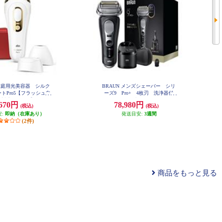
 家庭用光美容器 シルク
BRAUN メンズシェーバー シリ
トPro5【フラッシュ自
ーズ9 Pro+ 4枚刃 洗浄器付
O対応/3モード】 PL526
き マットブラック 9660CC
,670円
78,980円
(税込)
(税込)
8
安:
即納（在庫あり）
発送目安:
3週間
(2件)
商品をもっと見る