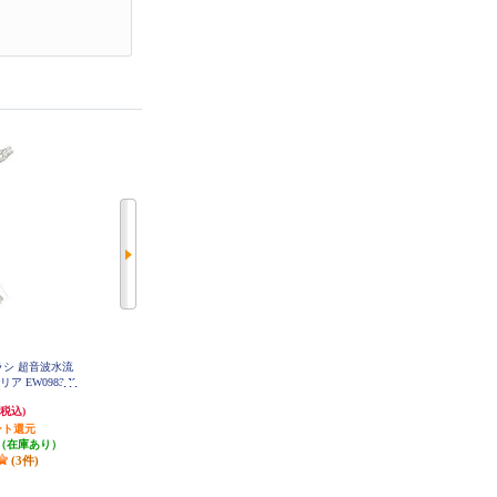
えブラシ 超音波水流
Panasonic 替えブラシ ドルツ専用
Panasonic 替えブラシ ドルツ専用
リア EW0983-X
極細毛ブラシ(コンパクト)ホワイ
極細毛ブラシ(コンパクト)黒 2本入
EW0800-K
ト 2本入 EW0800-W
763円
763円
(税込)
(税込)
(税込)
ント還元
発送目安:
即納（在庫あり）
発送目安:
即納（在庫あり）
（在庫あり）
(39件)
(7件)
(3件)