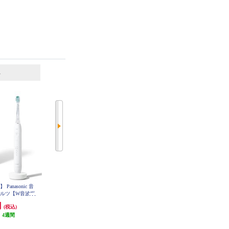
6
7
位
位
位
anasonic 音
【クーポン対象外】 Panasonic 音
BRAUN 電動歯ブラシ オーラルＢ
ドルツ【W音波振
波電動歯ブラシ ドルツ【W音波振
iOシリーズ iO5【5モード/AIブラ
フィットブラシ/
動歯ブラシ/歯間フィットブラシ/
ッシングガイド/アプリ連携】 IOG
円
35,640円
19,850円
(税込)
(税込)
(税込)
52J62KBK
-DP38-W
ディープブルー】 EW-DP58-A
:
4週間
発送目安:
3週間
992円分ポイント還元
(1件)
発送目安:
即納（在庫残りわず