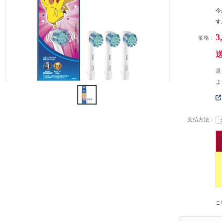
今
す
3
価格：
還
ま
支払方法：
こ