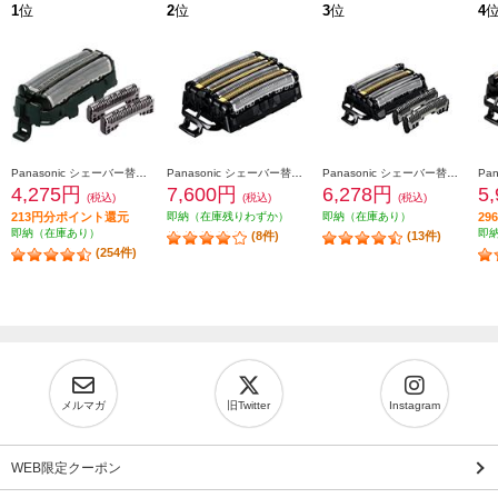
1
位
2
位
3
位
4
Panasonic シェーバー替刃 ラムダッシュ用（内刃・外刃セット) ES9013
Panasonic シェーバー替刃 ラムダッシュ用 6枚刃（一体型セット替刃） ES9600
Panasonic シェーバー替刃 ラムダッシュ用 5枚刃（セット替刃） ES9040
4,275円
7,600円
6,278円
5
(税込)
(税込)
(税込)
213円分ポイント還元
即納（在庫残りわずか）
即納（在庫あり）
2
即納（在庫あり）
即
(8件)
(13件)
(254件)
メルマガ
旧Twitter
Instagram
WEB限定クーポン