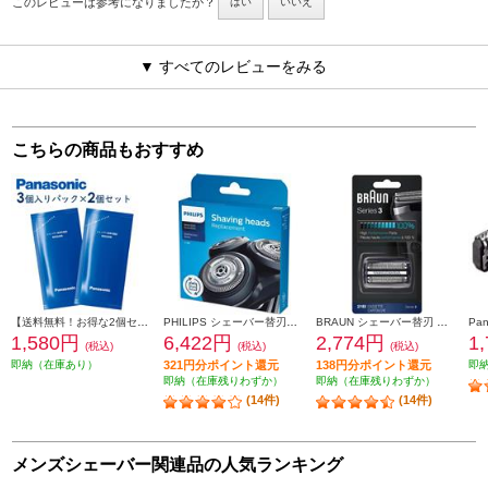
このレビューは参考になりましたか？
はい
いいえ
▼ すべてのレビューをみる
こちらの商品もおすすめ
【送料無料！お得な2個セット】 Panasonic シェーバー洗浄剤 新洗浄器用 （3個入パック×2個セット） ES4L03-2ESET
PHILIPS シェーバー替刃【S5000・6000（シリーズ5000・6000）専用】 SH50-51
BRAUN シェーバー替刃 シリーズ3用セット F-C21B
1,580円
6,422円
2,774円
1
(税込)
(税込)
(税込)
即納（在庫あり）
321円分ポイント還元
138円分ポイント還元
即
即納（在庫残りわずか）
即納（在庫残りわずか）
(14件)
(14件)
メンズシェーバー関連品の人気ランキング