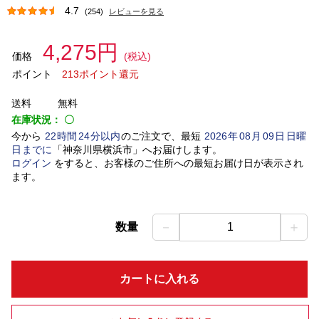
4.7
(254)
レビューを見る
4,275円
価格
(税込)
ポイント
213ポイント還元
送料
無料
在庫状況：
〇
今から
22
時間
24
分以内
のご注文で、最短
2026
年
08
月
09
日
日曜
日
までに
「
神奈川県横浜市
」
へお届けします。
ログイン
をすると、お客様のご住所への最短お届け日が表示され
ます。
－
＋
数量
1
カートに入れる