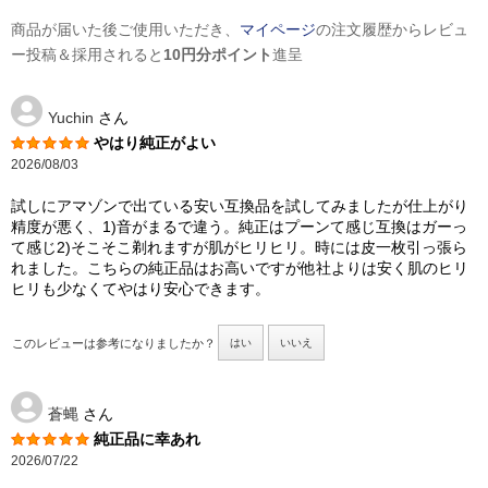
商品が届いた後ご使用いただき、
マイページ
の注文履歴からレビュ
ー投稿＆採用されると
10円分ポイント
進呈
Yuchin
さん
やはり純正がよい
2026/08/03
試しにアマゾンで出ている安い互換品を試してみましたが仕上がり
精度が悪く、1)音がまるで違う。純正はプーンて感じ互換はガーっ
て感じ2)そこそこ剃れますが肌がヒリヒリ。時には皮一枚引っ張ら
れました。こちらの純正品はお高いですが他社よりは安く肌のヒリ
ヒリも少なくてやはり安心できます。
このレビューは参考になりましたか？
はい
いいえ
蒼蝿
さん
純正品に幸あれ
2026/07/22