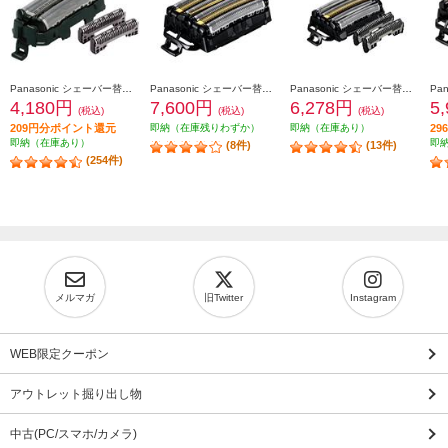
Panasonic シェーバー替刃 ラムダッシュ用（内刃・外刃セット) ES9013
Panasonic シェーバー替刃 ラムダッシュ用 6枚刃（一体型セット替刃） ES9600
Panasonic シェーバー替刃 ラムダッシュ用 5枚刃（セット替刃） ES9040
4,180円
7,600円
6,278円
5
(税込)
(税込)
(税込)
209円分ポイント還元
即納（在庫残りわずか）
即納（在庫あり）
2
即納（在庫あり）
即
(8件)
(13件)
(254件)
メルマガ
旧Twitter
Instagram
WEB限定クーポン
アウトレット掘り出し物
中古(PC/スマホ/カメラ)