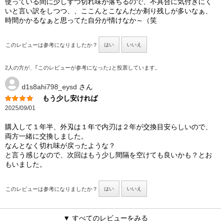
使っている間に少しずつ切れ味が落ちるので、不具合に気付きにく
いと言い訳をしつつ、、ここんとこなんだか剃り残しが多いなぁ、
時間かかるなぁと思ってた自分が情けなか～（笑
このレビューは参考になりましたか？
はい
いいえ
2人の方が、｢このレビューが参考になった｣と投票しています。
d1s8ahi798_eysd
さん
もう少し安ければ
2025/09/01
購入して１年半、外刄は１年で内刃は２年が交換目安らしいので、
両方一緒に交換しました。
なんとなく切れ味が戻ったような？
と言う感じなので、次回はもう少し間隔を空けても良いかも？とお
もいました。
このレビューは参考になりましたか？
はい
いいえ
▼ すべてのレビューをみる