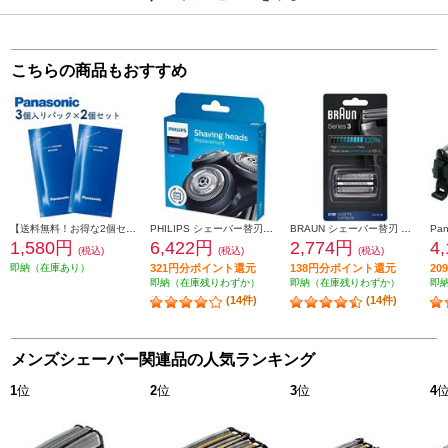
こちらの商品もおすすめ
【送料無料！お得な2個セット】 Panasonic シェーバー洗浄剤 新洗浄器用 （3個入パック×2個セット） ES4L03-2ESET
PHILIPS シェーバー替刃【S5000・6000（シリーズ5000・6000）専用】 SH50-51
BRAUN シェーバー替刃 シリーズ3用セット F-C21B
1,580円
6,422円
2,774円
4
(税込)
(税込)
(税込)
即納（在庫あり）
321円分ポイント還元
138円分ポイント還元
2
即納（在庫残りわずか）
即納（在庫残りわずか）
即
(14件)
(14件)
メンズシェーバー関連品の人気ランキング
1
位
2
位
3
位
4