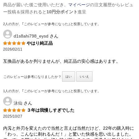
商品が届いた後ご使用いただき、
マイページ
の注文履歴からレビュ
ー投稿＆採用されると
10円分ポイント
進呈
2人の方が、｢このレビューが参考になった｣と投票しています。
d1s8ahi798_eysd
さん
やはり純正品
2026/02/11
互換品があるか判りませんが、純正品の安心感はあります。
このレビューは参考になりましたか？
はい
いいえ
1人の方が、｢このレビューが参考になった｣と投票しています。
泳仙
さん
３年は我慢しすぎでした
2025/10/27
内刄と外刃を変えたので当然と言えば当然だけど、22年の購入時に
「わっ、こんなに剃れるんだ！」と驚いた快感を思い出しました。