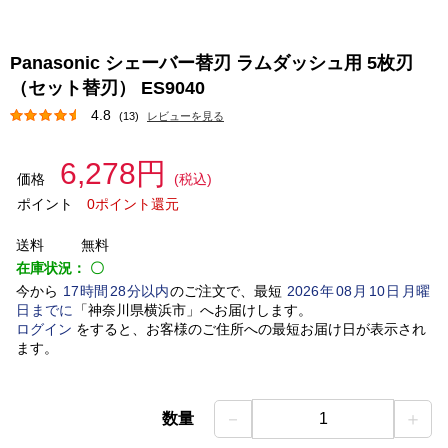
Panasonic シェーバー替刃 ラムダッシュ用 5枚刃
（セット替刃） ES9040
4.8
(13)
レビューを見る
6,278円
価格
(税込)
ポイント
0ポイント還元
送料
無料
在庫状況：
〇
今から
17
時間
28
分以内
のご注文で、最短
2026
年
08
月
10
日
月曜
日
までに
「
神奈川県横浜市
」
へお届けします。
ログイン
をすると、お客様のご住所への最短お届け日が表示され
ます。
－
＋
数量
1