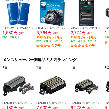
【送料無料！お得な2個セット】 Panasonic シェーバー洗浄剤 新洗浄器用 （3個入パック×2個セット） ES4L03-2ESET
PHILIPS シェーバー替刃【S5000・6000（シリーズ5000・6000）専用】 SH50-51
BRAUN シェーバー替刃 シリーズ3用セット F-C21B
1,580円
6,764円
2,774円
1
(税込)
(税込)
(税込)
即納（在庫あり）
338円分ポイント還元
138円分ポイント還元
即
即納（在庫残りわずか）
即納（在庫残りわずか）
(14件)
(14件)
メンズシェーバー関連品の人気ランキング
1
位
2
位
3
位
4
Panasonic シェーバー替刃 ラムダッシュ用（内刃・外刃セット) ES9013
Panasonic シェーバー替刃 ラムダッシュ用 6枚刃（一体型セット替刃） ES9600
Panasonic シェーバー替刃 ラムダッシュ用 5枚刃（セット替刃） ES9040
4,180円
7,600円
6,278円
5
(税込)
(税込)
(税込)