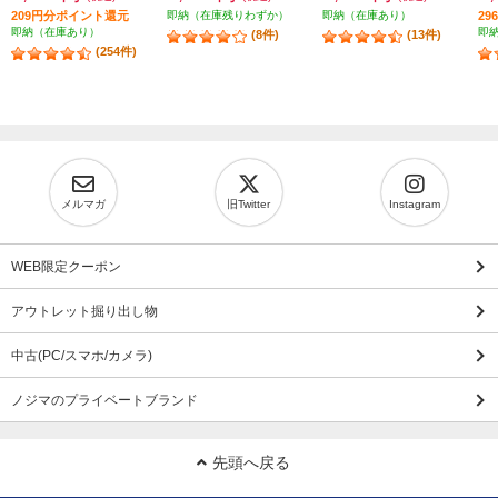
209円分ポイント還元
即納（在庫残りわずか）
即納（在庫あり）
2
即納（在庫あり）
即
(8件)
(13件)
(254件)
メルマガ
旧Twitter
Instagram
WEB限定クーポン
アウトレット掘り出し物
中古(PC/スマホ/カメラ)
ノジマのプライベートブランド
先頭へ戻る