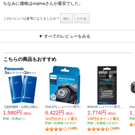
ちなみに価格はnojimaさんが最安でした。
このレビューは参考になりましたか？
はい
いいえ
▼ すべてのレビューをみる
こちらの商品もおすすめ
【送料無料！お得な2個セット】 Panasonic シェーバー洗浄剤 新洗浄器用 （3個入パック×2個セット） ES4L03-2ESET
PHILIPS シェーバー替刃【S5000・6000（シリーズ5000・6000）専用】 SH50-51
BRAUN シェーバー替刃 シリーズ3用セット F-C21B
1,580円
6,422円
2,774円
1
(税込)
(税込)
(税込)
即納（在庫あり）
321円分ポイント還元
138円分ポイント還元
即
即納（在庫残りわずか）
即納（在庫残りわずか）
(14件)
(14件)