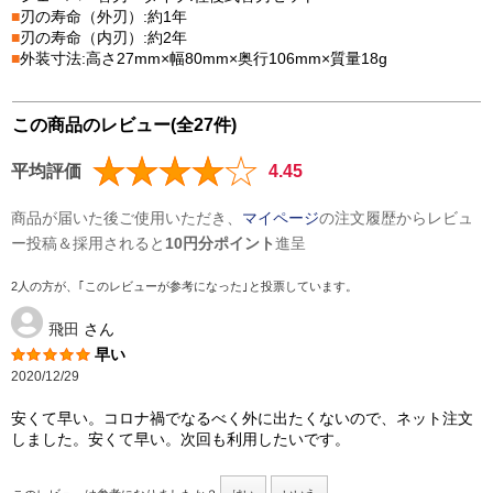
■
刃の寿命（外刃）:約1年
■
刃の寿命（内刃）:約2年
■
外装寸法:高さ27mm×幅80mm×奥行106mm×質量18g
この商品のレビュー(全27件)
平均評価
4.45
商品が届いた後ご使用いただき、
マイページ
の注文履歴からレビュ
ー投稿＆採用されると
10円分ポイント
進呈
2人の方が、｢このレビューが参考になった｣と投票しています。
飛田
さん
早い
2020/12/29
安くて早い。コロナ禍でなるべく外に出たくないので、ネット注文
しました。安くて早い。次回も利用したいです。