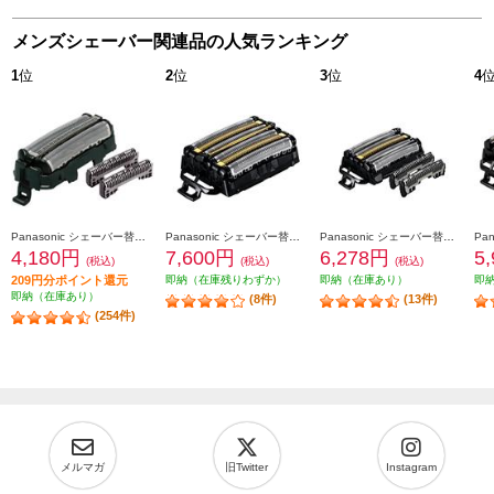
メンズシェーバー関連品の人気ランキング
1
位
2
位
3
位
4
Panasonic シェーバー替刃 ラムダッシュ用（内刃・外刃セット) ES9013
Panasonic シェーバー替刃 ラムダッシュ用 6枚刃（一体型セット替刃） ES9600
Panasonic シェーバー替刃 ラムダッシュ用 5枚刃（セット替刃） ES9040
4,180円
7,600円
6,278円
5
(税込)
(税込)
(税込)
209円分ポイント還元
即納（在庫残りわずか）
即納（在庫あり）
即
即納（在庫あり）
(8件)
(13件)
(254件)
メルマガ
旧Twitter
Instagram