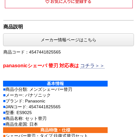
商品説明
メーカー情報ページはこちら
商品コード：4547441825565
panasonicシェーバ 替刃 対応表は
コチラ＞＞
基本情報
■
商品小分類: メンズシェーバー替刃
■
メーカー: パナソニック
■
ブランド: Panasonic
■
JANコード: 4547441825565
■
型番: ES9025
■
商品名称: セット替刃
■
商品生産国: 日本
商品特徴・仕様
■
シェーバー替刃・タイプ:往復式替刃セット