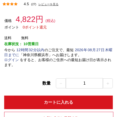
4.5
(27)
レビューを見る
4,822円
価格
(税込)
ポイント
0ポイント還元
送料
無料
在庫状況：
10営業日
今から
12
時間
32
分以内
のご注文で、最短
2026
年
08
月
27
日
木曜
日
までに
「
神奈川県横浜市
」
へお届けします。
ログイン
をすると、お客様のご住所への最短お届け日が表示され
ます。
－
＋
数量
1
カートに入れる