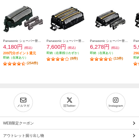
Panasonic シェーバー替刃 ラムダッシュ用（内刃・外刃セット) ES9013
Panasonic シェーバー替刃 ラムダッシュ用 6枚刃（一体型セット替刃） ES9600
Panasonic シェーバー替刃 ラムダッシュ用 5枚刃（セット替刃） ES9040
4,180円
7,600円
6,278円
5
(税込)
(税込)
(税込)
209円分ポイント還元
即納（在庫残りわずか）
即納（在庫あり）
2
即納（在庫あり）
即
(8件)
(13件)
(254件)
メルマガ
旧Twitter
Instagram
WEB限定クーポン
アウトレット掘り出し物