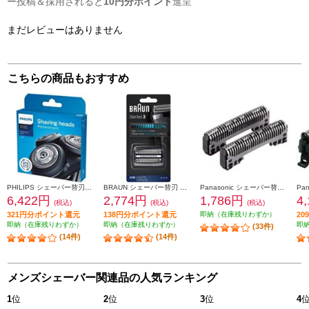
ー投稿＆採用されると
10円分ポイント
進呈
まだレビューはありません
こちらの商品もおすすめ
PHILIPS シェーバー替刃【S5000・6000（シリーズ5000・6000）専用】 SH50-51
BRAUN シェーバー替刃 シリーズ3用セット F-C21B
Panasonic シェーバー替刃（内刃） ES9068
6,422円
2,774円
1,786円
4
(税込)
(税込)
(税込)
321円分ポイント還元
138円分ポイント還元
即納（在庫残りわずか）
2
即納（在庫残りわずか）
即納（在庫残りわずか）
即
(33件)
(14件)
(14件)
メンズシェーバー関連品の人気ランキング
1
位
2
位
3
位
4