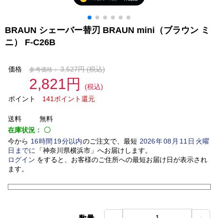
BRAUN シェーバー替刃 BRAUN mini（ブラウン ミ
ニ） F-C26B
価格
3,527円
(税込)
参考価格：
2,821円
(税込)
ポイント
141ポイント還元
送料
無料
在庫状況：
〇
今から
16
時間
19
分以内
のご注文で、最短
2026
年
08
月
11
日
火曜
日
までに
「
神奈川県横浜市
」
へお届けします。
ログイン
をすると、お客様のご住所への最短お届け日が表示され
ます。