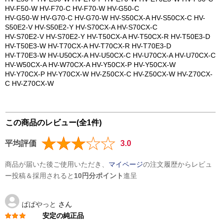
HV-F50-W HV-F70-C HV-F70-W HV-G50-C
HV-G50-W HV-G70-C HV-G70-W HV-S50CX-A HV-S50CX-C HV-
S50E2-V HV-S50E2-Y HV-S70CX-A HV-S70CX-C
HV-S70E2-V HV-S70E2-Y HV-T50CX-A HV-T50CX-R HV-T50E3-D
HV-T50E3-W HV-T70CX-A HV-T70CX-R HV-T70E3-D
HV-T70E3-W HV-U50CX-A HV-U50CX-C HV-U70CX-A HV-U70CX-C
HV-W50CX-A HV-W70CX-A HV-Y50CX-P HV-Y50CX-W
HV-Y70CX-P HV-Y70CX-W HV-Z50CX-C HV-Z50CX-W HV-Z70CX-
C HV-Z70CX-W
この商品のレビュー(全1件)
平均評価
3.0
商品が届いた後ご使用いただき、
マイページ
の注文履歴からレビュ
ー投稿＆採用されると
10円分ポイント
進呈
ぱぱやっと
さん
安定の純正品