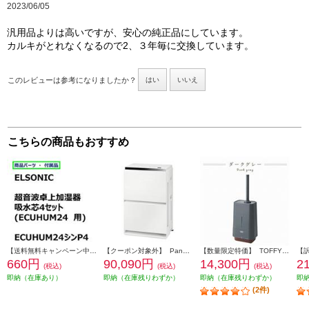
2023/06/05
汎用品よりは高いですが、安心の純正品にしています。
カルキがとれなくなるので2、３年毎に交換しています。
このレビューは参考になりましたか？
はい
いいえ
こちらの商品もおすすめ
【送料無料キャンペーン中】 ＥＬＳＯＮＩＣ 加湿器吸水芯４セット ECUHUM24P4
【クーポン対象外】 Panasonic 加湿空気清浄機 適用畳数：40畳 ナノイーＸ ホワイト F-VXW90-W
【数量限定特価】 TOFFY 抗菌ハイブリッドUVアロマ加湿器 4.0L ダークグレー HF09-DG
660円
90,090円
14,300円
2
(税込)
(税込)
(税込)
即納（在庫あり）
即納（在庫残りわずか）
即納（在庫残りわずか）
即
(2件)