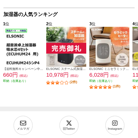
加湿器の人気ランキング
1
位
2
位
3
位
4
【送料無料キャンペーン中】 ＥＬＳＯＮＩＣ 加湿器吸水芯４セット ECUHUM24P4
ELSONIC スチーム式加湿器 上部給水/お手入れ楽々/衛生的 EY-SHUM02
ELSONIC ミニセラミックヒーター 省スペース/速暖/シンプル EY-CFH01
660円
10,978円
6,028円
1
(税込)
(税込)
(税込)
即納（在庫あり）
即納（在庫あり）
即
(2件)
(1件)
メルマガ
旧Twitter
Instagram